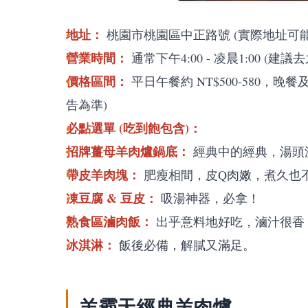
地址：
桃園市桃園區中正路號 (實際地址可
營業時間：
通常下午4:00 - 凌晨1:00 
價格區間：
平日午餐約 NT$500-580，晚餐
告為準)
必點選單 (吃到飽包含)：
招牌薑母羊肉爐鍋底：
經典中的經典，湯頭
帶皮羊肉塊：
肥瘦相間，皮Q肉嫩，煮久也
凍豆腐 & 豆皮：
吸湯神器，必拿！
熟食區滷肉飯：
出乎意料地好吃，滷汁很香，
冰淇淋：
飯後必備，解膩又滿足。
羊霸天經典羊肉爐