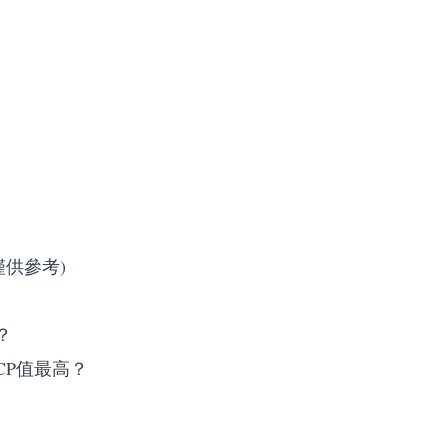
僅供參考)
？
CP值最高？