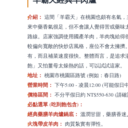
介紹：
這間「羊霸天」在桃園也頗有名氣，
來中藥香氣很足，但不會讓人覺得苦或藥味
路線。店家強調使用國產羊肉，羊肉塊給得
較偏向寬敞的快炒店風格，座位不會太擁擠
有，而且補菜速度很快。整體而言，是追求
飽」又怕薑母太燥熱的話，可以試試這家。
地址：
桃園市桃園區路號 (例如：春日路)
營業時間：
下午5:00 - 凌晨12:00 (可能
價格區間：
不分平假日約 NT$550-630 (
必點選單 (吃到飽包含)：
經典藥膳羊肉爐鍋底：
溫潤甘甜，藥膳香迷
大塊帶皮羊肉：
肉質紮實有彈性。