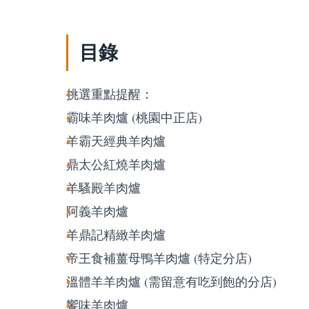
目錄
挑選重點提醒：
霸味羊肉爐 (桃園中正店)
羊霸天經典羊肉爐
鼎太公紅燒羊肉爐
羊騷殿羊肉爐
阿義羊肉爐
羊鼎記精緻羊肉爐
帝王食補薑母鴨羊肉爐 (特定分店)
溫體羊羊肉爐 (需留意有吃到飽的分店)
饗味羊肉爐