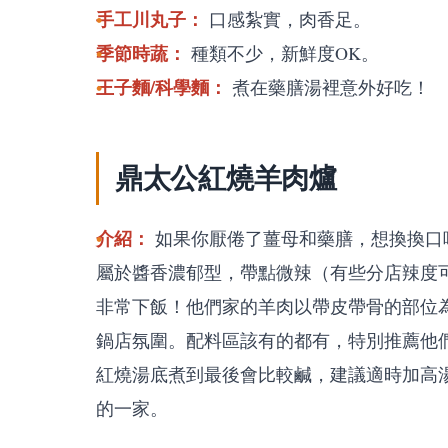
手工川丸子：
口感紮實，肉香足。
季節時蔬：
種類不少，新鮮度OK。
王子麵/科學麵：
煮在藥膳湯裡意外好吃！
鼎太公紅燒羊肉爐
介紹：
如果你厭倦了薑母和藥膳，想換換口
屬於醬香濃郁型，帶點微辣（有些分店辣度
非常下飯！他們家的羊肉以帶皮帶骨的部位
鍋店氛圍。配料區該有的都有，特別推薦他
紅燒湯底煮到最後會比較鹹，建議適時加高
的一家。