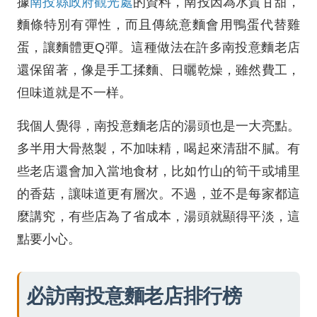
據
南投縣政府觀光處
的資料，南投因為水質甘甜，
麵條特別有彈性，而且傳統意麵會用鴨蛋代替雞
蛋，讓麵體更Q彈。這種做法在許多南投意麵老店
還保留著，像是手工揉麵、日曬乾燥，雖然費工，
但味道就是不一样。
我個人覺得，南投意麵老店的湯頭也是一大亮點。
多半用大骨熬製，不加味精，喝起來清甜不膩。有
些老店還會加入當地食材，比如竹山的筍干或埔里
的香菇，讓味道更有層次。不過，並不是每家都這
麼講究，有些店為了省成本，湯頭就顯得平淡，這
點要小心。
必訪南投意麵老店排行榜