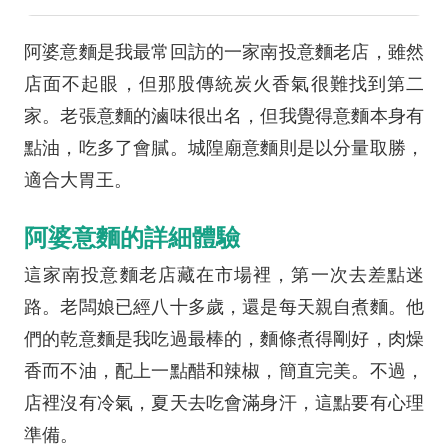
阿婆意麵是我最常回訪的一家南投意麵老店，雖然
店面不起眼，但那股傳統炭火香氣很難找到第二
家。老張意麵的滷味很出名，但我覺得意麵本身有
點油，吃多了會膩。城隍廟意麵則是以分量取勝，
適合大胃王。
阿婆意麵的詳細體驗
這家南投意麵老店藏在市場裡，第一次去差點迷
路。老闆娘已經八十多歲，還是每天親自煮麵。他
們的乾意麵是我吃過最棒的，麵條煮得剛好，肉燥
香而不油，配上一點醋和辣椒，簡直完美。不過，
店裡沒有冷氣，夏天去吃會滿身汗，這點要有心理
準備。