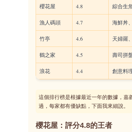
櫻花屋
4.8
綜合生
漁人碼頭
4.7
海鮮丼
竹亭
4.6
天婦羅
鶴之家
4.5
壽司拼
浪花
4.4
創意料
這個排行榜是根據最近一年的數據，嘉
過，每家都有優缺點，下面我來細說。
櫻花屋：評分4.8的王者