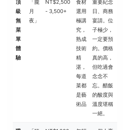
頂
「朧
NT$2,500
食材
重要紀念
級
月
- 3,500+
選用
日、商務
無
夜」
極講
宴請。位
菜
究，
子極少，
單
熟成
一定要預
體
技術
約。價格
驗
精
真的高，
湛，
但吃過會
每道
念念不
菜都
忘。醋飯
是藝
的酸度與
術品
溫度堪稱
一絕。