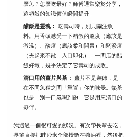
麼魚？怎麼吃最好？師傅通常樂於分享，
這頓飯的知識價值瞬間提升。
醋飯是靈魂：
吃壽司時，別只關注魚
料。用舌頭感受一下醋飯的溫度（應該是
微溫）、酸度（應該柔和開胃）和鬆緊度
（夾起來不散，入口即化）。一間店的醋
飯好壞，幾乎決定了它壽司的成敗。
清口用的薑片與茶：
薑片不是裝飾，是
在不同魚種之間「重置」你的味覺。熱茶
也是，別一口氣喝到飽，它是用來清口的
夥伴。
我遇過一個很可愛的狀況。有次帶長輩去吃，
長輩直接把哇沙米全部攪散在醬油裡，然後把