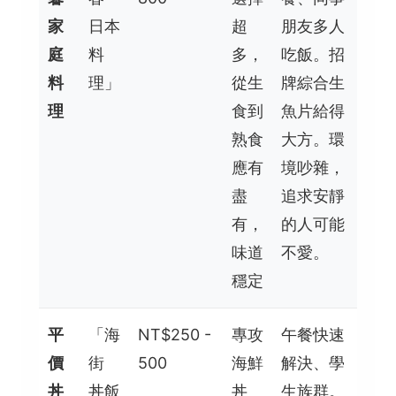
家
日本
超
朋友多人
庭
料
多，
吃飯。招
料
理」
從生
牌綜合生
理
食到
魚片給得
熟食
大方。環
應有
境吵雜，
盡
追求安靜
有，
的人可能
味道
不愛。
穩定
平
「海
NT$250 -
專攻
午餐快速
價
街
500
海鮮
解決、學
丼
丼飯
丼
生族群。