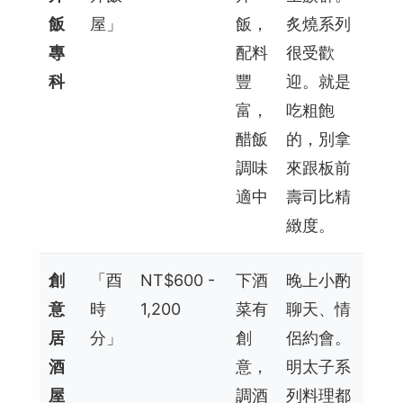
飯
屋」
飯，
炙燒系列
專
配料
很受歡
科
豐
迎。就是
富，
吃粗飽
醋飯
的，別拿
調味
來跟板前
適中
壽司比精
緻度。
創
「酉
NT$600 -
下酒
晚上小酌
意
時
1,200
菜有
聊天、情
居
分」
創
侶約會。
酒
意，
明太子系
屋
調酒
列料理都