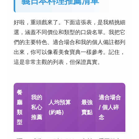
義日本料理推薦清單
好啦，重頭戲來了。下面這張表，是我精挑細
選，涵蓋不同價位和類型的口袋名單。我把它
們的主要特色、適合場合和我的個人備註都列
出來，你可以像看美食寶典一樣參考。記住，
這是非常主觀的列表，但保證真實。
餐
我的
適合場合
廳
人均預算
最強
私心
/ 個人碎
類
(約略)
賣點
推薦
念
型