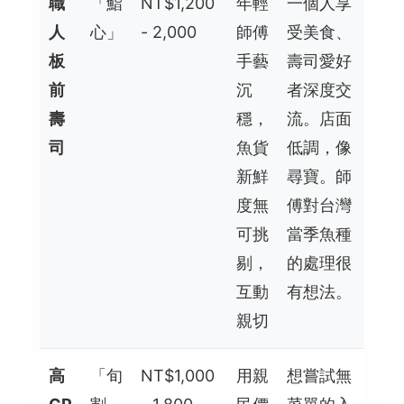
職
「鮨
NT$1,200
年輕
一個人享
人
心」
- 2,000
師傅
受美食、
板
手藝
壽司愛好
前
沉
者深度交
壽
穩，
流。店面
司
魚貨
低調，像
新鮮
尋寶。師
度無
傅對台灣
可挑
當季魚種
剔，
的處理很
互動
有想法。
親切
高
「旬
NT$1,000
用親
想嘗試無