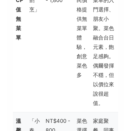
CP
割
- 1,800
民價
菜單的入
值
烹」
格提
門選擇、
無
供無
朋友小
菜
菜單
聚。菜色
單
體
融合台日
驗，
元素，飽
創意
足感夠。
菜色
偶爾發揮
多
不穩，但
以價位來
說很超
值。
溫
「小
NT$400 -
菜色
家庭聚
馨
春
800
選擇
餐、同事