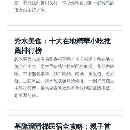
京，都能找到實用技巧，幫助你輕鬆規劃一趟難忘的
東京自由行之旅。
秀水美食：十大在地精華小吃推
薦排行榜
想吃遍秀水最夯的美食精華嗎？本文精選十種在地人
氣必吃小吃，從古早味豬油拌飯配豬血湯、巷仔內蚵
嗲、市場無名米糕，到牛肉麵、肉圓、水煎包、蔥油
餅、豆花冰品、鹽水雞及碳烤燒烤攤，一網打盡個人
主觀排行榜，帶您探索秀水經典美味與隱藏版推薦，
絕不漏勾任...
基隆溜滑梯民宿全攻略：親子首