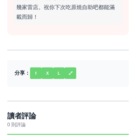
幾家雷店。祝你下次吃原燒自助吧都能滿
載而歸！
分享：
f
X
L
🔗
讀者評論
0 則評論