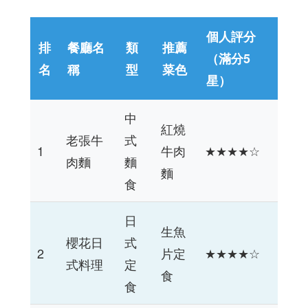
個人評分
排
餐廳名
類
推薦
（滿分5
名
稱
型
菜色
星）
中
紅燒
老張牛
式
1
牛肉
★★★★☆
肉麵
麵
麵
食
日
生魚
櫻花日
式
2
片定
★★★★☆
式料理
定
食
食