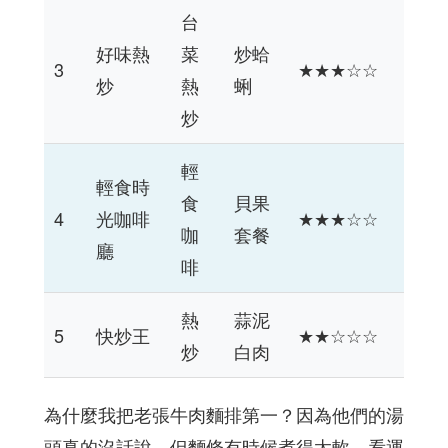
台
好味熱
菜
炒蛤
3
★★★☆☆
炒
熱
蜊
炒
輕
輕食時
食
貝果
4
光咖啡
★★★☆☆
咖
套餐
廳
啡
熱
蒜泥
5
快炒王
★★☆☆☆
炒
白肉
為什麼我把老張牛肉麵排第一？因為他們的湯
頭真的沒話說，但麵條有時候煮得太軟，看運