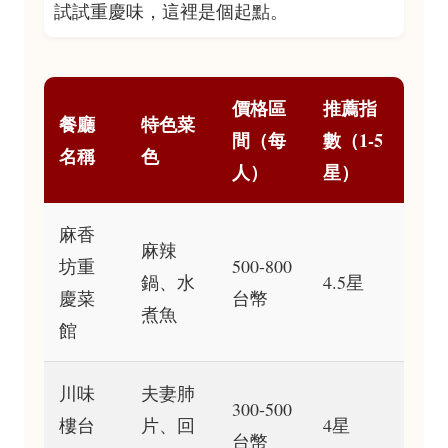
試試重慶味，這裡是個起點。
價格區
推薦指
餐廳
特色菜
間（每
數（1-5
名稱
色
人）
星）
麻香
麻辣
坊重
500-800
鍋、水
4.5星
慶菜
台幣
煮魚
館
川味
夫妻肺
300-500
樓台
片、回
4星
台幣