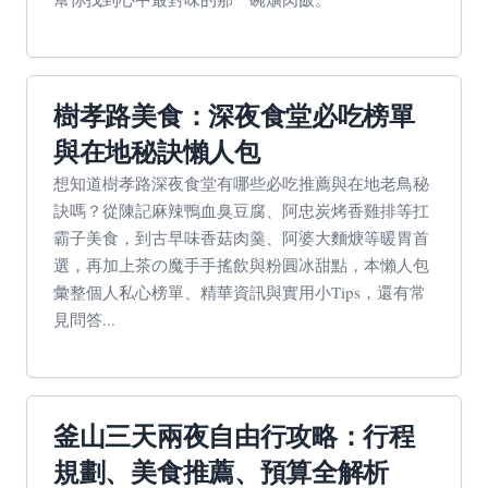
樹孝路美食：深夜食堂必吃榜單
與在地秘訣懶人包
想知道樹孝路深夜食堂有哪些必吃推薦與在地老鳥秘
訣嗎？從陳記麻辣鴨血臭豆腐、阿忠炭烤香雞排等扛
霸子美食，到古早味香菇肉羹、阿婆大麵焿等暖胃首
選，再加上茶の魔手手搖飲與粉圓冰甜點，本懶人包
彙整個人私心榜單、精華資訊與實用小Tips，還有常
見問答...
釜山三天兩夜自由行攻略：行程
規劃、美食推薦、預算全解析