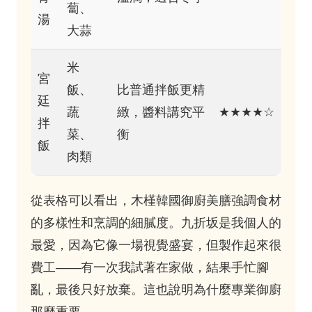
蔔、
湯
大蒜
米
宮
飯、
比普通拌飯更精
廷
蔬
緻，醬料講究平
★★★★☆
拌
菜、
衡
飯
肉類
從表格可以看出，木槿韓國御廚美膳強調食材
的多樣性和烹調的細膩度。九折坂是我個人的
最愛，因為它像一場視覺盛宴，但製作起來很
費工——有一次我試著在家做，結果手忙腳
亂，最後只好放棄。這也說明為什麼專業御廚