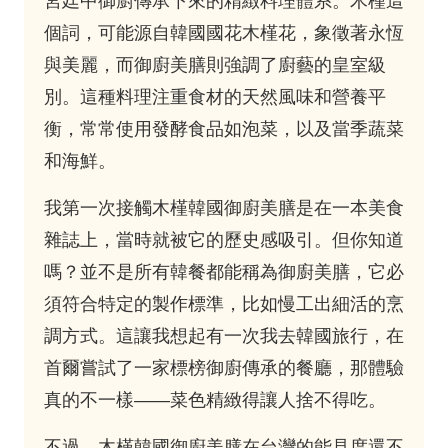
宮廷中御廚傳承下來的精緻料理體系。木槿這
個詞，可能源自韓國國花木槿花，象徵著永恆
與美麗，而御廚美膳則強調了廚藝的皇室級
別。這種料理注重食材的天然風味和營養平
衡，常常使用發酵食品如泡菜，以及當季蔬菜
和海鮮。
我第一次接觸木槿韓國御廚美膳是在一本美食
雜誌上，當時就被它的歷史感吸引。但你知道
嗎？並不是所有韓餐都能稱為御廚美膳，它必
須符合特定的製作標準，比如慢工出細活的烹
調方式。這讓我想起有一次我去韓國旅行，在
首爾嘗試了一家標榜御廚傳承的餐廳，那體驗
真的不一樣——菜色精緻得讓人捨不得吃。
不過，木槿韓國御廚美膳在台灣的能見度還不