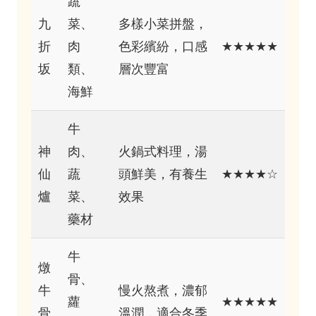
蔬
九
菜、
多樣小菜拼盤，
折
肉
色彩繽紛，口感
★★★★★
坂
類、
層次豐富
海鮮
牛
神
肉、
火鍋式料理，湯
仙
蔬
頭鮮美，有養生
★★★★☆
爐
菜、
效果
藥材
牛
燉
骨、
牛
慢火熬煮，濃郁
蘿
★★★★★
骨
溫潤，適合冬季