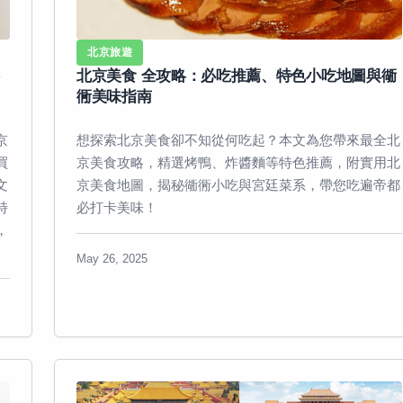
北京旅遊
北京美食 全攻略：必吃推薦、特色小吃地圖與衚
衕美味指南
京
想探索北京美食卻不知從何吃起？本文為您帶來最全北
買
京美食攻略，精選烤鴨、炸醬麵等特色推薦，附實用北
文
京美食地圖，揭秘衚衕小吃與宮廷菜系，帶您吃遍帝都
特
必打卡美味！
，
May 26, 2025