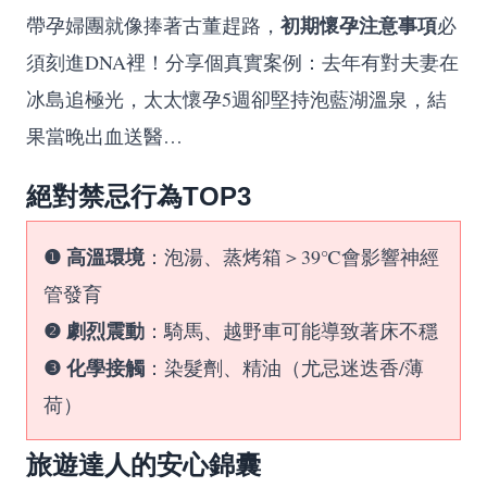
初期懷孕注意事項
帶孕婦團就像捧著古董趕路，
必
須刻進DNA裡！分享個真實案例：去年有對夫妻在
冰島追極光，太太懷孕5週卻堅持泡藍湖溫泉，結
果當晚出血送醫…
絕對禁忌行為TOP3
❶ 高溫環境
：泡湯、蒸烤箱＞39℃會影響神經
管發育
❷ 劇烈震動
：騎馬、越野車可能導致著床不穩
❸ 化學接觸
：染髮劑、精油（尤忌迷迭香/薄
荷）
旅遊達人的安心錦囊