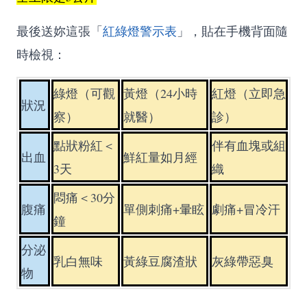
最後送妳這張「
紅綠燈警示表
」，貼在手機背面隨
時檢視：
綠燈（可觀
黃燈（24小時
紅燈（立即急
狀況
察）
就醫）
診）
點狀粉紅＜
伴有血塊或組
出血
鮮紅量如月經
3天
織
悶痛＜30分
腹痛
單側刺痛+暈眩
劇痛+冒冷汗
鐘
分泌
乳白無味
黃綠豆腐渣狀
灰綠帶惡臭
物