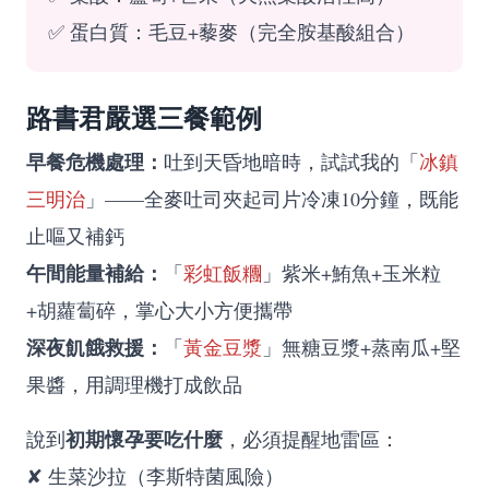
✅ 蛋白質：毛豆+藜麥（完全胺基酸組合）
路書君嚴選三餐範例
早餐危機處理：
吐到天昏地暗時，試試我的「
冰鎮
三明治
」——全麥吐司夾起司片冷凍10分鐘，既能
止嘔又補鈣
午間能量補給：
「
彩虹飯糰
」紫米+鮪魚+玉米粒
+胡蘿蔔碎，掌心大小方便攜帶
深夜飢餓救援：
「
黃金豆漿
」無糖豆漿+蒸南瓜+堅
果醬，用調理機打成飲品
初期懷孕要吃什麼
說到
，必須提醒地雷區：
✘ 生菜沙拉（李斯特菌風險）