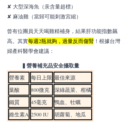
✘ 大型深海魚（汞含量超標）
✘ 麻油雞（當歸可能刺激宮縮）
曾有位團員天天喝雞精補身，結果肝功能指數飆
高。其實
每週2瓶就夠，過量反而傷腎
！根據台灣
婦產科醫學會建議：
▍營養補充品安全攝取量
營養素
每日上限
最佳來源
葉酸
800微克
深綠蔬菜、柑橘
鐵質
45毫克
鴨血、牡蠣
維生素A
2500 IU
胡蘿蔔、地瓜