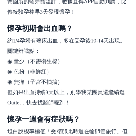
德國製的藍芽體溫計，數據直傳APP自動判讀，比
傳統驗孕棒早3天發現懷孕！
懷孕初期會出血嗎？
約1/4孕婦有著床出血，多在受孕後10-14天出現。
關鍵辨識點：
◉ 量少（不需衛生棉）
◉ 色粉（非鮮紅）
◉ 無痛（子宮不抽搐）
但如果出血持續3天以上，別學我某團員還繼續逛
Outlet，快去找醫師報到！
懷孕一週會有症狀嗎？
坦白說機率極低！受精卵此時還在輸卵管旅行。但