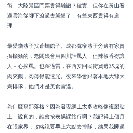
術。大陸景區門票貴得離譜？確實。但你在黃山看
過雲海從腳下滾過去就懂了，有些東西貴得有道
理。
最愛鑽巷子找蒼蠅館子。成都寬窄巷子旁邊有家賣
擔擔麵的，老闆娘會用四川話罵人，但辣椒香得讓
人甘心挨罵。也踩過雷，在西安回民街買過25塊的
肉夾饃，肉薄得能透光。後來學會跟著本地大爺大
媽排隊，他們才是美食雷達。
為什麼寫部落格？因為發現網上太多攻略像複製貼
上。說真的，誰會按表操課旅行啊？我記得上個月
在張家界，攻略說要早上六點去排隊，結果我睡過