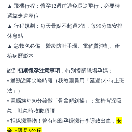
▲ 飛機行程：懷孕12週前避免長途飛行，必要時
選靠走道座位
▲ 行程規劃：每天景點不超過3個，每90分鐘安排
休息點
▲ 急救包必備：醫級防吐手環、電解質沖劑、產
檢病歷影本
初期懷孕注意事項
說到
，特別提醒職場孕媽：
• 通勤避開尖峰時段（我教團員用「延遲1小時上班
法」）
• 電腦族每50分鐘做「骨盆傾斜操」：靠椅背深吸
氣，吐氣時收腹頂腰
• 拒絕搬重物！曾有地勤孕婦搬行李導致出血，
安
全上限是5公斤