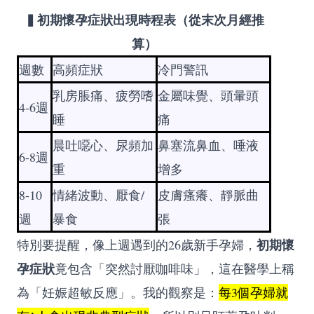
▍初期懷孕症狀出現時程表（從末次月經推
算）
週數
高頻症狀
冷門警訊
乳房脹痛、疲勞嗜
金屬味覺、頭暈頭
4-6週
睡
痛
晨吐噁心、尿頻加
鼻塞流鼻血、唾液
6-8週
重
增多
8-10
情緒波動、厭食/
皮膚瘙癢、靜脈曲
週
暴食
張
初期懷
特別要提醒，像上週遇到的26歲新手孕婦，
孕症狀
竟包含「突然討厭咖啡味」，這在醫學上稱
為「妊娠超敏反應」。我的觀察是：
每3個孕婦就