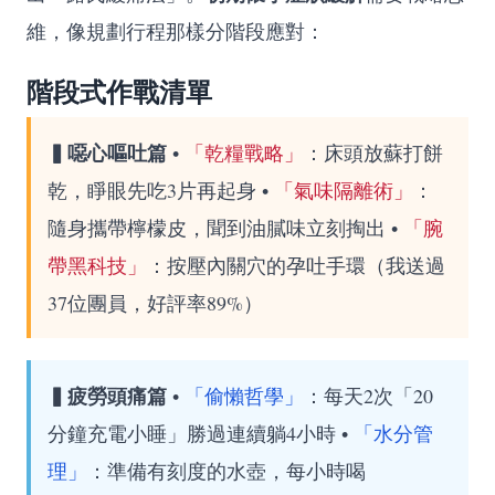
維，像規劃行程那樣分階段應對：
階段式作戰清單
▍噁心嘔吐篇
•
「乾糧戰略」
：床頭放蘇打餅
乾，睜眼先吃3片再起身 •
「氣味隔離術」
：
隨身攜帶檸檬皮，聞到油膩味立刻掏出 •
「腕
帶黑科技」
：按壓內關穴的孕吐手環（我送過
37位團員，好評率89%）
▍疲勞頭痛篇
•
「偷懶哲學」
：每天2次「20
分鐘充電小睡」勝過連續躺4小時 •
「水分管
理」
：準備有刻度的水壺，每小時喝