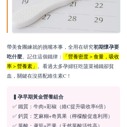
初期懷孕要
帶美食團練就的挑嘴本事，全用在研究
吃什麼
。記住這個鐵律：
「營養密度＞食量，吸收
率＞營養素」
。看過太多孕婦狂吃菠菜補鐵卻貧
血，關鍵在沒搭配維生素C！
▍孕早期黃金營養組合
✅ 鐵質：牛肉+彩椒（維C提升吸收率6倍）
✅ 鈣質：芝麻糊+奇異果（檸檬酸促進利用）
✅ 葉酸：蘆筍+芒果（天然葉酸活性高）