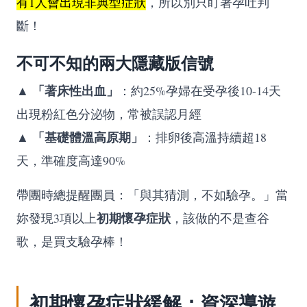
有1人會出現非典型症狀
，所以別只盯著孕吐判
斷！
不可不知的兩大隱藏版信號
「著床性出血」
▲
：約25%孕婦在受孕後10-14天
出現粉紅色分泌物，常被誤認月經
「基礎體溫高原期」
▲
：排卵後高溫持續超18
天，準確度高達90%
帶團時總提醒團員：「與其猜測，不如驗孕。」當
初期懷孕症狀
妳發現3項以上
，該做的不是查谷
歌，是買支驗孕棒！
初期懷孕症狀緩解：資深導遊