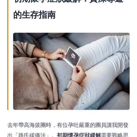
的生存指南
去年帶高海拔團時，有位孕吐嚴重的團員讓我開發
初期懷孕症狀緩解
出「路氏緩痛法」。
需要戰略思