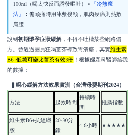
100ml（喝太快反而誘發嘔吐） •
「冷熱魔
法」
：偏頭痛時用冰敷後頸，肌肉痠痛則熱敷
肩腰
初期懷孕症狀緩解
說到
，不得不吐槽某些網路偏
方。曾遇過團員狂喝薑茶導致胃潰瘍，其實
維生素
B6+低糖可樂比薑茶有效3倍
！根據婦產科醫師給我
的數據：
▍噁心緩解方法效果實測（台灣母嬰期刊2024）
持續時
方法
起效時間
推薦指數
間
維生素B6+抗組織
20-30分
4-6小時
★★★★★
胺
鐘