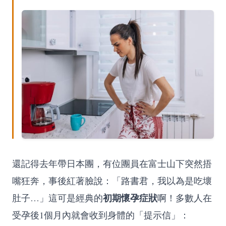
還記得去年帶日本團，有位團員在富士山下突然捂
嘴狂奔，事後紅著臉說：「路書君，我以為是吃壞
初期懷孕症狀
肚子…」這可是經典的
啊！多數人在
受孕後1個月內就會收到身體的「提示信」：