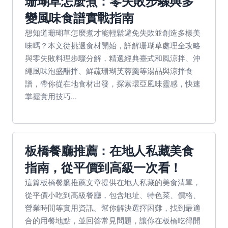
珊瑚草怎麼煮：零失敗步驟與多
變風味食譜實戰指南
想知道珊瑚草怎麼煮才能輕鬆避免失敗並創造多樣美
味嗎？本文從挑選食材開始，詳解珊瑚草處理全攻略
與零失敗料理步驟分解，精選經典臺式和風涼拌、沖
繩風味泡盛醋拌、鮮蔬珊瑚芙蓉羹等湯品與涼拌食
譜，帶你從在地食材出發，探索環亞風味靈感，快速
掌握實用技巧...
板橋餐廳推薦：在地人私藏美食
指南，從平價到高級一次看！
這篇板橋餐廳推薦文章提供在地人私藏的美食清單，
從平價小吃到高級餐廳，包含地址、特色菜、價格、
營業時間等實用資訊。幫你解決選擇困難，找到最適
合的用餐地點，並回答常見問題，讓你在板橋吃得開