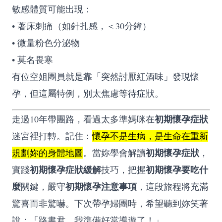
敏感體質可能出現：
• 著床刺痛（如針扎感，＜30分鐘）
• 微量粉色分泌物
• 莫名畏寒
有位空姐團員就是靠「突然討厭紅酒味」發現懷
孕，但這屬特例，別太焦慮等待症狀。
初期懷孕症狀
走過10年帶團路，看過太多準媽咪在
迷宮裡打轉。記住：
懷孕不是生病，是生命在重新
初期懷孕症狀
規劃妳的身體地圖
。當妳學會解讀
，
初期懷孕症狀緩解
初期懷孕要吃什
實踐
技巧，把握
麼
初期懷孕注意事項
關鍵，嚴守
，這段旅程將充滿
驚喜而非驚嚇。下次帶孕婦團時，希望聽到妳笑著
說：「路書君，我準備好當導遊了！」