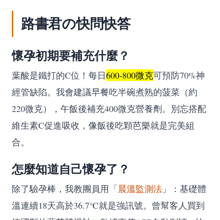
路書君の快問快答
懷孕初期要補充什麼？
葉酸是鐵打的C位！每日
600-800微克
可預防70%神
經管缺陷。我會建議早餐吃半碗煮熟的菠菜（約
220微克），午飯後補充400微克營養劑。別忘搭配
維生素C促進吸收，像飯後吃顆芭樂就是完美組
合。
怎麼知道自己懷孕了？
除了驗孕棒，我教團員用「
晨溫監測法
」：基礎體
溫連續18天高於36.7℃就是強訊號。曾幫客人買到