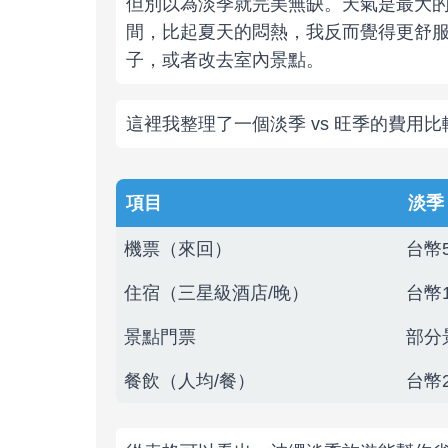
但別以為淡季就完美無缺。天氣是最大的
間，比起夏天的悶熱，我反而覺得更舒
子，或者改去室內景點。
這裡我整理了一個淡季 vs 旺季的費用
項目
淡季
機票（來回）
台幣5
住宿（三星級酒店/晚）
台幣1
景點門票
部分
餐飲（人均/餐）
台幣2