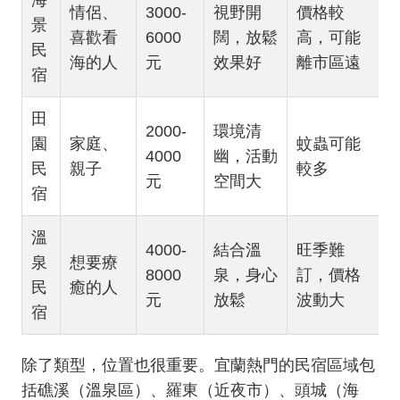
海
情侶、
3000-
視野開
價格較
景
喜歡看
6000
闊，放鬆
高，可能
民
海的人
元
效果好
離市區遠
宿
田
2000-
環境清
園
家庭、
蚊蟲可能
4000
幽，活動
民
親子
較多
元
空間大
宿
溫
4000-
結合溫
旺季難
泉
想要療
8000
泉，身心
訂，價格
民
癒的人
元
放鬆
波動大
宿
除了類型，位置也很重要。宜蘭熱門的民宿區域包
括礁溪（溫泉區）、羅東（近夜市）、頭城（海