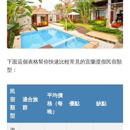
下面這個表格幫你快速比較常見的宜蘭度假民宿類
型：
民
平均價
宿
適合族
格（每
優點
缺點
類
群
晚）
型