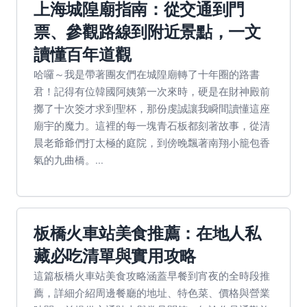
上海城隍廟指南：從交通到門
票、參觀路線到附近景點，一文
讀懂百年道觀
哈囉～我是帶著團友們在城隍廟轉了十年圈的路書
君！記得有位韓國阿姨第一次來時，硬是在財神殿前
擲了十次筊才求到聖杯，那份虔誠讓我瞬間讀懂這座
廟宇的魔力。這裡的每一塊青石板都刻著故事，從清
晨老爺爺們打太極的庭院，到傍晚飄著南翔小籠包香
氣的九曲橋。...
板橋火車站美食推薦：在地人私
藏必吃清單與實用攻略
這篇板橋火車站美食攻略涵蓋早餐到宵夜的全時段推
薦，詳細介紹周邊餐廳的地址、特色菜、價格與營業