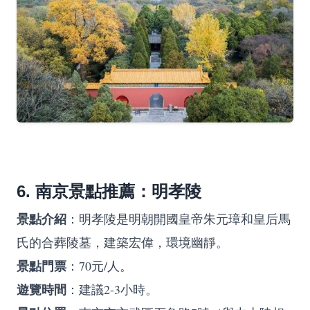
6. 南京景點推薦：明孝陵
景點介紹
：明孝陵是明朝開國皇帝朱元璋和皇后馬
氏的合葬陵墓，建築宏偉，環境幽靜。
景點門票
：70元/人。
遊覽時間
：建議2-3小時。