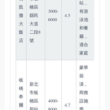
站，
凱
橋區
3000-
有游
撒
縣民
4.5
6000
泳池
大
大道
和餐
飯
二段8
廳，
店
號
適合
家庭
豪華
裝
板
新北
潢，
橋
市板
商務
希
橋區
4000-
設施
爾
4.7
新站
8000
齊