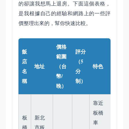
的卻讓我想馬上退房。下面這個表格，
是我根據自己的經驗和網路上的一些評
價整理出來的，幫你快速比較。
價格
飯
評分
範圍
店
（5
地址
（台
特色
名
分
幣/
稱
制）
晚）
靠近
板橋
板
新北
車
橋
市板