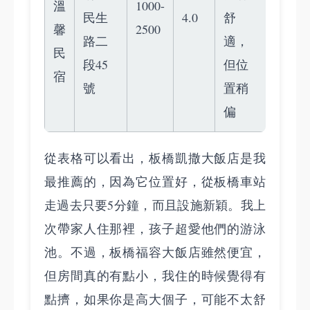
溫
1000-
民生
4.0
舒
馨
2500
路二
適，
民
段45
但位
宿
號
置稍
偏
從表格可以看出，板橋凱撒大飯店是我
最推薦的，因為它位置好，從板橋車站
走過去只要5分鐘，而且設施新穎。我上
次帶家人住那裡，孩子超愛他們的游泳
池。不過，板橋福容大飯店雖然便宜，
但房間真的有點小，我住的時候覺得有
點擠，如果你是高大個子，可能不太舒