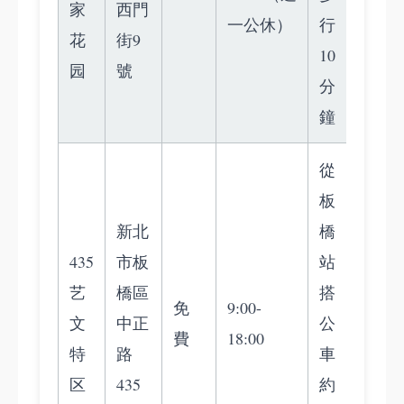
家
西門
一公休）
行
花
街9
10
园
號
分
鐘
從
板
新北
橋
435
市板
站
艺
橋區
搭
免
9:00-
文
中正
公
費
18:00
特
路
車
区
435
約