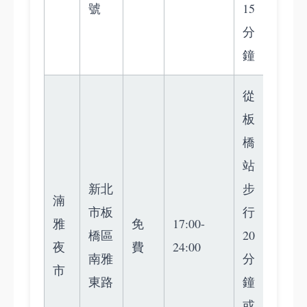
號
15
分
鐘
從
板
橋
站
新北
步
湳
市板
行
雅
免
17:00-
橋區
20
夜
費
24:00
南雅
分
市
東路
鐘
或