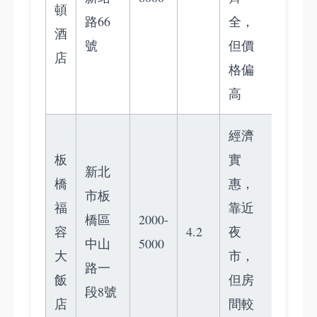
頓
路66
全，
酒
號
但價
店
格偏
高
經濟
板
實
新北
橋
惠，
市板
福
靠近
橋區
2000-
容
4.2
夜
中山
5000
大
市，
路一
飯
但房
段8號
店
間較