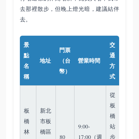
去那裡散步，但晚上燈光暗，建議結伴
去。
景
交
門票
點
通
地址
（台
營業時間
名
方
幣）
稱
式
從
板
板
新北
橋
橋
市板
9:00-
站
林
橋區
80
17:00（週
步