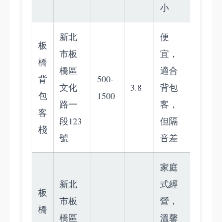
小
新北
便
板
市板
宜，
橋
橋區
適合
背
500-
文化
3.8
背包
包
1500
路一
客，
客
段123
但隔
棧
號
音差
家庭
新北
式經
板
市板
營，
橋
橋區
溫馨