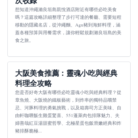
次收錄
想知道沖繩瀨良垣島凱悅酒店附近有哪些必吃美食
嗎？這篇攻略詳細整理了步行可達的餐廳、需要短程
移動的隱藏名店，從沖繩麵、Agu豬到海鮮料理，涵
蓋各種預算與用餐需求，讓你輕鬆規劃瀨良垣島的美
食之旅。
大阪美食推薦：靈魂小吃與經典
料理全攻略
您是否好奇大阪有哪些必吃靈魂小吃與經典料理？從
章魚燒、大阪燒的鐵板藝術，到炸串的獨特品嚐禁
忌、河豚料理的勇氣挑戰，以及箱壽司方正美味、自
由軒咖喱飯生雞蛋驚喜、551蓬萊肉包排隊魅力、夫
婦善哉紅豆湯甜蜜哲學、北極星蛋包飯滑嫩經典和炸
豬排酥脆極...