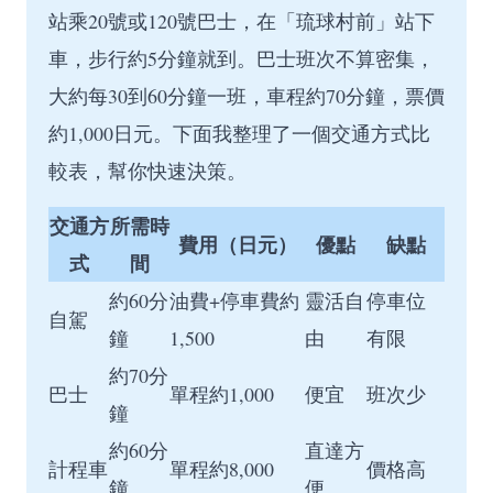
站乘20號或120號巴士，在「琉球村前」站下
車，步行約5分鐘就到。巴士班次不算密集，
大約每30到60分鐘一班，車程約70分鐘，票價
約1,000日元。下面我整理了一個交通方式比
較表，幫你快速決策。
交通方
所需時
費用（日元）
優點
缺點
式
間
約60分
油費+停車費約
靈活自
停車位
自駕
鐘
1,500
由
有限
約70分
巴士
單程約1,000
便宜
班次少
鐘
約60分
直達方
計程車
單程約8,000
價格高
鐘
便