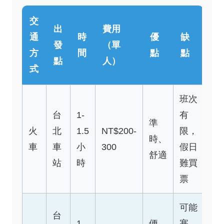
交
出
費用
通
時
優
缺
發
（單
方
間
點
點
點
人）
式
班次
台
1-
有
準
火
北
1.5
NT$200-
限，
時、
車
車
小
300
假日
舒適
站
時
難買
票
可能
台
1-
便
塞