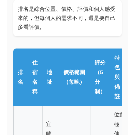
排名是綜合位置、價格、評價和個人感受
來的，但每個人的需求不同，還是要自己
多看評價。
特
住
評分
色
排
宿
地
價格範圍
（5
與
名
名
址
（每晚）
分
備
稱
制）
註
位置
宜
極
蘭
佳，