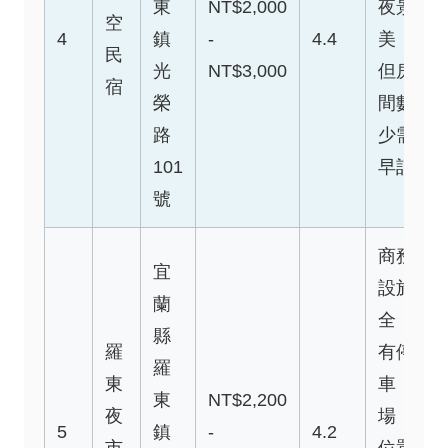
東
NT$2,000
夜景
空
4
鎮
-
4.4
美，
民
光
NT$3,000
但房
宿
榮
間數
路
少需
101
早訂
號
商務
宜
設施
蘭
全，
縣
羅
有停
羅
東
車
東
NT$2,200
夜
場，
5
鎮
-
4.2