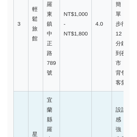
羅
簡
輕
東
NT$1,000
單，
鬆
3
鎮
-
4.0
步行
旅
中
NT$1,800
12
館
正
分鐘
路
到夜
789
市，
號
背包
客愛
宜
蘭
設計
縣
感
羅
強，
星