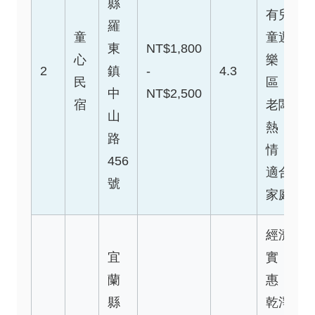
縣
有兒
羅
童
童遊
東
NT$1,800
心
樂
2
鎮
-
4.3
民
區，
中
NT$2,500
宿
老闆
山
熱
路
情，
456
適合
號
家庭
經濟
宜
實
蘭
惠，
縣
乾淨