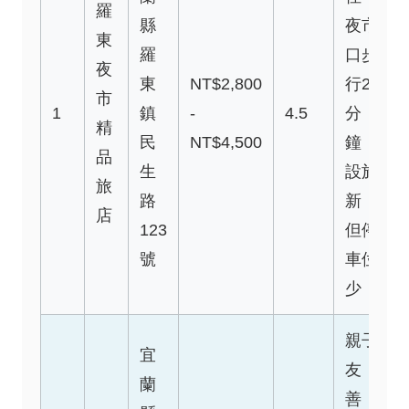
羅
縣
夜市
東
羅
口步
夜
東
NT$2,800
行2
市
1
鎮
-
4.5
分
精
民
NT$4,500
鐘，
品
生
設施
旅
路
新，
店
123
但停
號
車位
少
親子
宜
友
蘭
善，