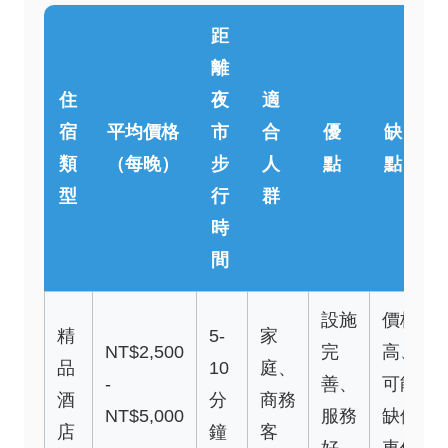
距
離
住
夜
適
宿
平均價格
市
合
優
缺
類
（每晚）
步
人
點
點
型
行
群
時
間
設施
價格
精
5-
家
NT$2,500
完
高、
品
10
庭、
-
善、
可能
酒
分
商務
NT$5,000
服務
缺停
店
鐘
客