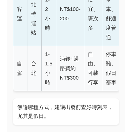
北
客
2
NT$100-
宜、
車、
轉
運
小
200
班次
舒適
運
時
多
度普
站
通
1-
自
停車
油錢+過
自
台
1.5
由、
難、
路費約
駕
北
小
可載
假日
NT$300
時
行李
塞車
無論哪種方式，建議出發前查好時刻表，
尤其是假日。