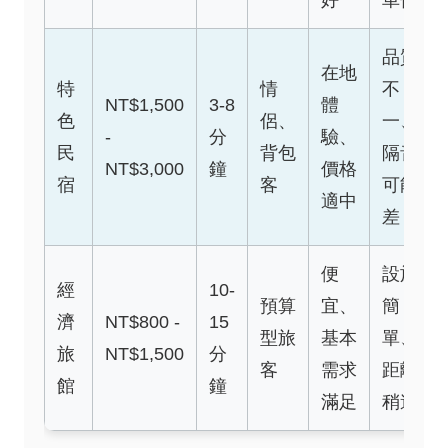
好
車位
品質
在地
特
情
不
NT$1,500
3-8
體
色
侶、
一、
-
分
驗、
民
背包
隔音
NT$3,000
鐘
價格
宿
客
可能
適中
差
便
設施
經
10-
預算
宜、
簡
濟
NT$800 -
15
型旅
基本
單、
旅
NT$1,500
分
客
需求
距離
館
鐘
滿足
稍遠