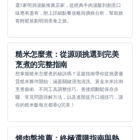
選5家明洞湯飯推薦店家，從經典牛肉湯飯到創意口
味應有盡有，附上詳細點餐攻略與價格分析，幫助旅
客輕鬆規劃明洞美食之旅。
糙米怎麼煮：從源頭挑選到完美
烹煮的完整指南
想掌握糙米怎麼煮的秘訣嗎？這篇指南帶你從挑選優
質糙米夥伴開始，涵蓋關鍵浸泡清洗、黃金水米比例
烹煮藝術、不同工具調整技巧、煮後燜翻鬆保存步
驟、常見問題排解方法，以及進階提升口感技巧，讓
你的糙米飯每次都香Q完美！
烤肉盤推薦：終極選購指南與熱