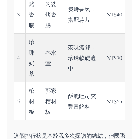
烤
阿婆
炭烤香氣，
3
香
烤香
NT$40
搭配蒜片
腸
腸
珍
茶味濃郁，
珠
春水
4
珍珠軟硬適
NT$70
奶
堂
中
茶
棺
郭家
酥脆吐司夾
5
材
棺材
NT$55
豐富餡料
板
板
這個排行榜是基於我多次探訪的總結，但國際