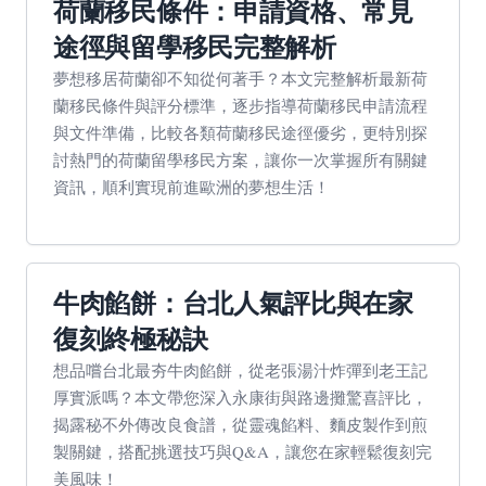
荷蘭移民條件：申請資格、常見
途徑與留學移民完整解析
夢想移居荷蘭卻不知從何著手？本文完整解析最新荷
蘭移民條件與評分標準，逐步指導荷蘭移民申請流程
與文件準備，比較各類荷蘭移民途徑優劣，更特別探
討熱門的荷蘭留學移民方案，讓你一次掌握所有關鍵
資訊，順利實現前進歐洲的夢想生活！
牛肉餡餅：台北人氣評比與在家
復刻終極秘訣
想品嚐台北最夯牛肉餡餅，從老張湯汁炸彈到老王記
厚實派嗎？本文帶您深入永康街與路邊攤驚喜評比，
揭露秘不外傳改良食譜，從靈魂餡料、麵皮製作到煎
製關鍵，搭配挑選技巧與Q&A，讓您在家輕鬆復刻完
美風味！