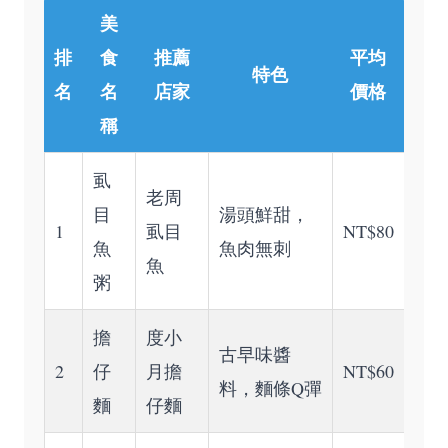
美
排
食
推薦
平均
特色
名
名
店家
價格
稱
虱
老周
目
湯頭鮮甜，
1
虱目
NT$80
魚
魚肉無刺
魚
粥
擔
度小
古早味醬
2
仔
月擔
NT$60
料，麵條Q彈
麵
仔麵