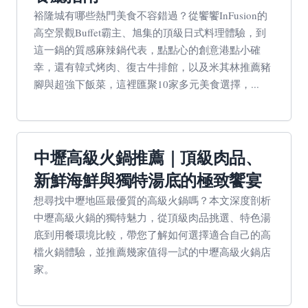
裕隆城有哪些熱門美食不容錯過？從饗饗InFusion的
高空景觀Buffet霸主、旭集的頂級日式料理體驗，到
這一鍋的質感麻辣鍋代表，點點心的創意港點小確
幸，還有韓式烤肉、復古牛排館，以及米其林推薦豬
腳與超強下飯菜，這裡匯聚10家多元美食選擇，...
中壢高級火鍋推薦｜頂級肉品、
新鮮海鮮與獨特湯底的極致饗宴
想尋找中壢地區最優質的高級火鍋嗎？本文深度剖析
中壢高級火鍋的獨特魅力，從頂級肉品挑選、特色湯
底到用餐環境比較，帶您了解如何選擇適合自己的高
檔火鍋體驗，並推薦幾家值得一試的中壢高級火鍋店
家。