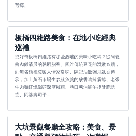
選擇。
板橋四維路美食：在地小吃經典
巡禮
您好奇板橋四維路有哪些必嚐的美味小吃嗎？從阿義
魯肉飯清晨的黏唇脂香、四維傳統豆花的滑嫩奇蹟，
到無名麵攤暖暖人情家常味、陳記油飯彌月飄香傳
承，加上黃石市場生炒魷魚羹的酸香嗆辣震撼、老張
牛肉麵紅燒湯頭深度慰藉、巷口蔥油餅午後酥脆誘
惑、阿婆壽司平...
大坑景觀餐廳全攻略：美食、景