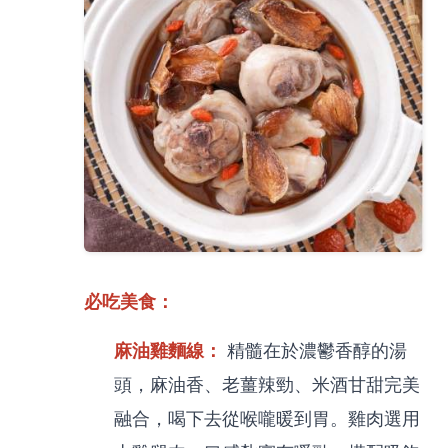
必吃美食：
麻油雞麵線：
精髓在於濃鬱香醇的湯
頭，麻油香、老薑辣勁、米酒甘甜完美
融合，喝下去從喉嚨暖到胃。雞肉選用