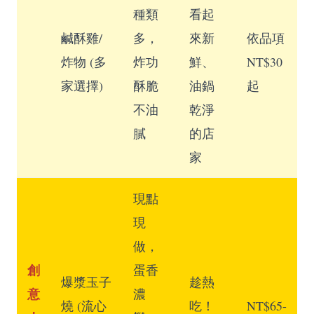
種類
看起
鹹酥雞/
多，
來新
依品項
炸物 (多
炸功
鮮、
NT$30
家選擇)
酥脆
油鍋
起
不油
乾淨
膩
的店
家
現點
現
做，
創
蛋香
爆漿玉子
趁熱
意
濃
燒 (流心
吃！
NT$65-