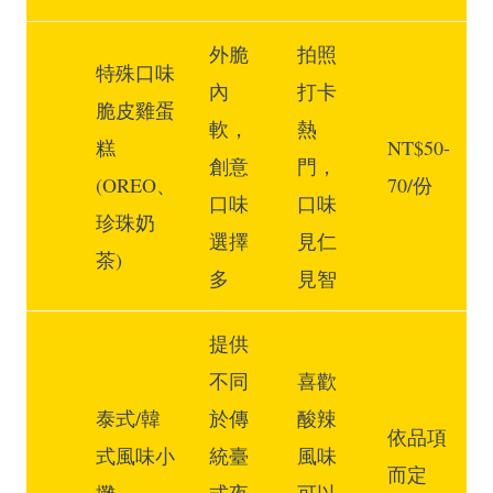
外脆
拍照
特殊口味
內
打卡
脆皮雞蛋
軟，
熱
糕
NT$50-
創意
門，
(OREO、
70/份
口味
口味
珍珠奶
選擇
見仁
茶)
多
見智
提供
不同
喜歡
泰式/韓
於傳
酸辣
依品項
式風味小
統臺
風味
而定
攤
式夜
可以