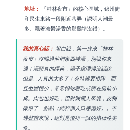
地址：
「桂林夜市」的核心區域，錦州街
和民生東路一段附近巷弄（認明人潮最
多、飄著濃鬱湯香的那攤準沒錯）。
我的真心話：
坦白說，第一次來「桂林
夜市」沒喝過他們家四神湯，別說你來
過！湯頭真的經典，腸子處理得沒話說。
但是...人真的太多了！有時候要排隊，而
且位置很少，常常得站著吃或擠在攤前小
桌。肉包也好吃，但對我個人來說，皮稍
微厚了一點點（純粹個人口感偏好）。不
過整體來說，絕對是值得一試的指標性美
食。