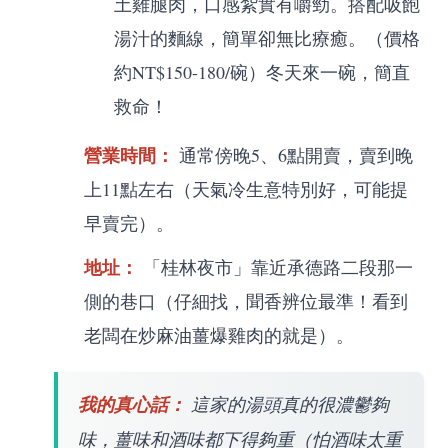
土雞腿肉，口感紮實有嚼勁。搭配吸飽
湯汁的麵線，簡單卻無比療癒。（價格
約NT$150-180/碗）冬天來一碗，簡直
救命！
營業時間：
通常傍晚5、6點開賣，賣到晚
上11點左右（天氣冷生意特別好，可能提
早賣完）。
地址：
「桂林夜市」靠近承德路二段那一
側的巷口（仔細找，聞香辨位最準！看到
老闆在炒麻油薑爆雞肉的就是）。
我的真心話：
這家的湯頭真的很濃鬱夠
味，薑味和酒味都下得夠重（怕酒味太重