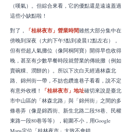
（嘆氣）。但綜合來看，它的優點還是遠遠蓋過
這些小缺點啦！
「桂林夜市」營業時間
對了，
雖然大部分集中在
傍晚到深夜（大約下午5點到凌晨12點左右），
但有些超人氣攤位（像阿桐阿寶）開得早也收得
晚，甚至有少數早餐時段就營業的傳統攤（例如
賣碗粿、潤餅的）。所以下次白天經過林森北
路、錦州街一帶，不妨也鑽進巷子看看，說不定
「桂林夜市」地址
有意外收穫！
確切來說是臺北
市中山區的「林森北路」與「錦州街」之間的多
條巷弄（像是錦西街、新生北路二段58巷、民權
東路一段80巷等等），範圍不小，用Google
Maps定位「桂林夜市」大致不會錯。