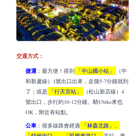
交通方式：
捷運
：最方便！搭到
「中山國小站」
（中
和新蘆線）1號出口出來，走個5-7分鐘就到
了；或是
「行天宮站」
（松山新店線）4
號出口，步行約10-12分鐘。騎Ubike來也
OK，附近有站點。
公車
：很多線路會經過
「林森北路」、
「錦州街口」、「民權東路口」
等站。查