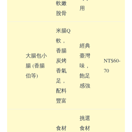
軟嫩
用
脫骨
米腸Q
軟，
經典
香腸
大腸包小
臺灣
炭烤
NT$60-
腸 (香腸
味，
香氣
70
伯等)
飽足
足，
感強
配料
豐富
挑選
食材
食材