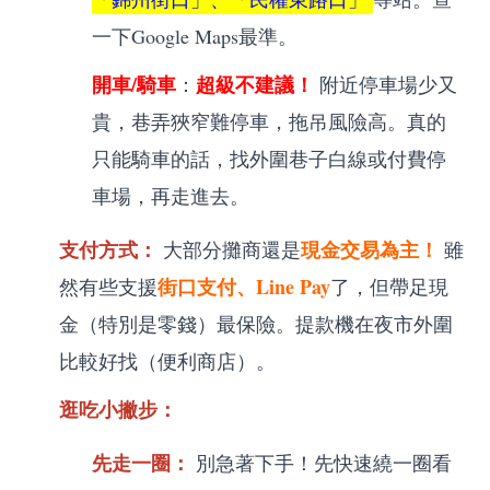
一下Google Maps最準。
開車/騎車
超級不建議！
：
附近停車場少又
貴，巷弄狹窄難停車，拖吊風險高。真的
只能騎車的話，找外圍巷子白線或付費停
車場，再走進去。
支付方式：
現金交易為主！
大部分攤商還是
雖
街口支付、Line Pay
然有些支援
了，但帶足現
金（特別是零錢）最保險。提款機在夜市外圍
比較好找（便利商店）。
逛吃小撇步：
先走一圈：
別急著下手！先快速繞一圈看