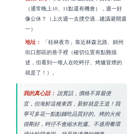
（通常晚上10、11點還有機會），週一好
像公休？（上次週一去撲空過...建議避開週
一）
地址：
「桂林夜市」靠近林森北路、錦州
街口那區的巷子裡（確切位置有點難描
述，但看到一堆人在吃蚵仔、烤爐冒煙的
就是了！）。
我的真心話：
說實話，價格不算最便
宜，但海鮮這種東西，新鮮就是王道！我
寧可多花一點點錢吃品質好的。烤的火候
很剛好，蚵仔不會縮水乾癟。不過用餐環