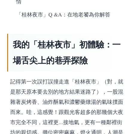
情
「桂林夜市」Q &A：在地老饕為你解答
我的「桂林夜市」初體驗：一
場舌尖上的巷弄探險
記得第一次誤打誤撞走進「桂林夜市」（對，就
是那天原本要去別的地方結果迷路了），一股混
雜著炭烤香、油炸酥氣和濃鬱藥燉湯的氣味撲面
而來。哇，這感覺！跟觀光客超多的那幾個大夜
市完全不同，這裡更...接地氣，更有一種鄰裡街
坊的親切感。攤位密密麻麻，燈火通明，人潮是