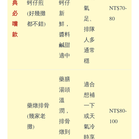
典
蚵仔煎
蚵仔
氣
NT$70-
必
(好幾攤
新
足、
80
嚐
都不錯)
鮮，
排隊
款
醬料
人多
鹹甜
通常
適中
穩
藥膳
適合
湯頭
想補
溫
藥燉排骨
一下
潤，
NT$80-
(幾家老
或天
排骨
100
攤)
氣冷
燉到
時享