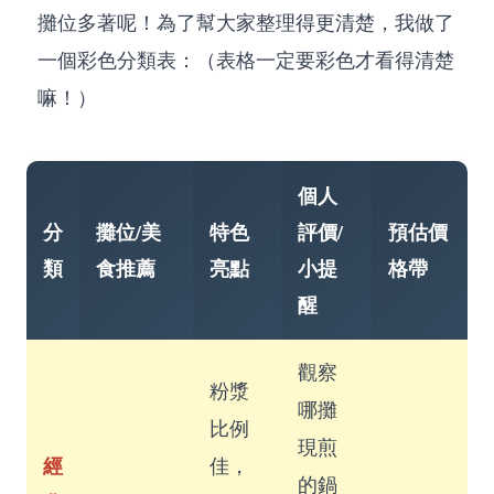
攤位多著呢！為了幫大家整理得更清楚，我做了
一個彩色分類表：（表格一定要彩色才看得清楚
嘛！）
個人
分
攤位/美
特色
評價/
預估價
類
食推薦
亮點
小提
格帶
醒
觀察
粉漿
哪攤
比例
現煎
經
佳，
的鍋