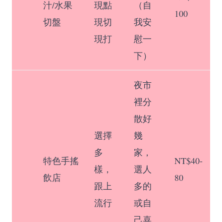
汁/水果
現點
（自
100
切盤
現切
我安
現打
慰一
下）
夜市
裡分
散好
選擇
幾
多
家，
特色手搖
NT$40-
樣，
選人
飲店
80
跟上
多的
流行
或自
己喜