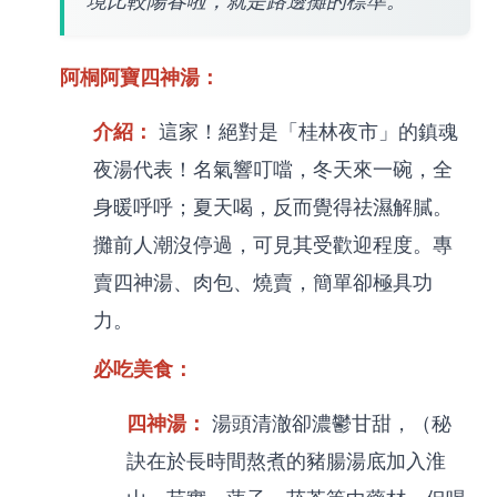
境比較陽春啦，就是路邊攤的標準。
阿桐阿寶四神湯：
介紹：
這家！絕對是「桂林夜市」的鎮魂
夜湯代表！名氣響叮噹，冬天來一碗，全
身暖呼呼；夏天喝，反而覺得祛濕解膩。
攤前人潮沒停過，可見其受歡迎程度。專
賣四神湯、肉包、燒賣，簡單卻極具功
力。
必吃美食：
四神湯：
湯頭清澈卻濃鬱甘甜，（秘
訣在於長時間熬煮的豬腸湯底加入淮