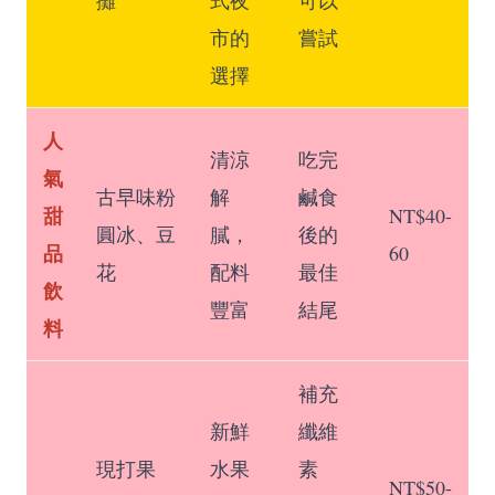
市的
嘗試
選擇
人
清涼
吃完
氣
古早味粉
解
鹹食
甜
NT$40-
圓冰、豆
膩，
後的
品
60
花
配料
最佳
飲
豐富
結尾
料
補充
新鮮
纖維
現打果
水果
素
NT$50-