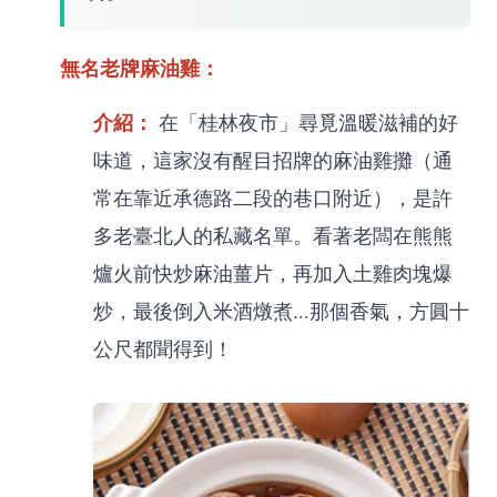
無名老牌麻油雞：
介紹：
在「桂林夜市」尋覓溫暖滋補的好
味道，這家沒有醒目招牌的麻油雞攤（通
常在靠近承德路二段的巷口附近），是許
多老臺北人的私藏名單。看著老闆在熊熊
爐火前快炒麻油薑片，再加入土雞肉塊爆
炒，最後倒入米酒燉煮...那個香氣，方圓十
公尺都聞得到！