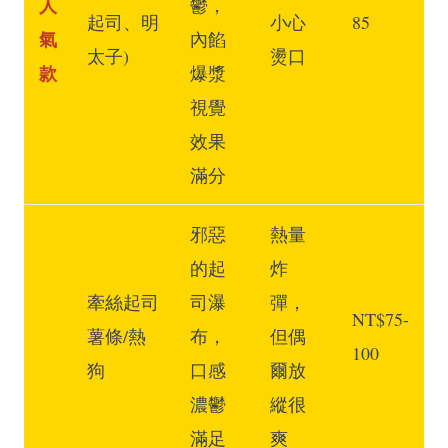
人
鬱，
起司、明
小心
85
氣
內餡
太子)
燙口
款
爆漿
視覺
效果
滿分
邪惡
熱量
的起
炸
牽絲起司
司瀑
彈，
NT$75-
薯條/熱
布，
但偶
100
狗
口感
爾放
濃鬱
縱很
滿足
爽