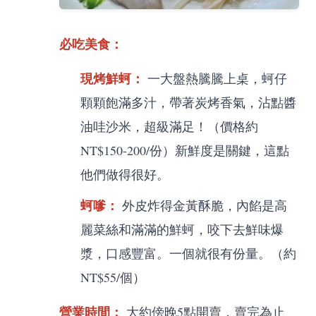
必吃美食：
現烤鮮蚵：
一大盤熱騰騰上桌，蚵仔
顆顆飽滿多汁，帶著炭烤香氣，沾點醬
油哇沙米，超級滿足！（價格約
NT$150-200/份）新鮮度是關鍵，這點
他們做得很好。
蚵嗲：
外皮炸得金黃酥脆，內餡是高
麗菜絲和滿滿的鮮蚵，咬下去鮮味爆
漿，口感豐富。一個就很有份量。（約
NT$55/個）
營業時間：
大約傍晚5點開賣，賣完為止