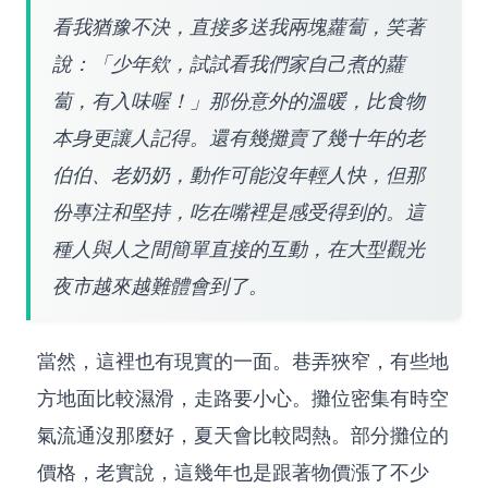
看我猶豫不決，直接多送我兩塊蘿蔔，笑著
說：「少年欸，試試看我們家自己煮的蘿
蔔，有入味喔！」那份意外的溫暖，比食物
本身更讓人記得。還有幾攤賣了幾十年的老
伯伯、老奶奶，動作可能沒年輕人快，但那
份專注和堅持，吃在嘴裡是感受得到的。這
種人與人之間簡單直接的互動，在大型觀光
夜市越來越難體會到了。
當然，這裡也有現實的一面。巷弄狹窄，有些地
方地面比較濕滑，走路要小心。攤位密集有時空
氣流通沒那麼好，夏天會比較悶熱。部分攤位的
價格，老實說，這幾年也是跟著物價漲了不少