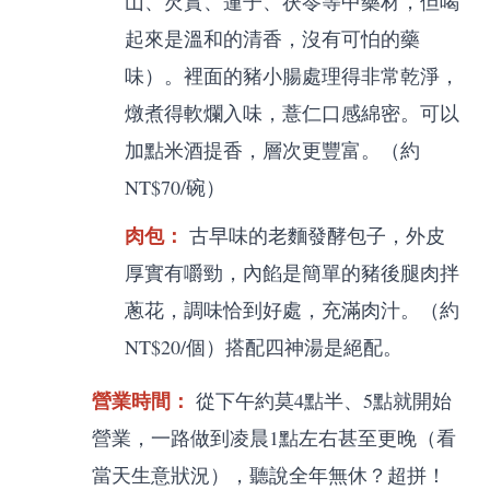
山、芡實、蓮子、茯苓等中藥材，但喝
起來是溫和的清香，沒有可怕的藥
味）。裡面的豬小腸處理得非常乾淨，
燉煮得軟爛入味，薏仁口感綿密。可以
加點米酒提香，層次更豐富。（約
NT$70/碗）
肉包：
古早味的老麵發酵包子，外皮
厚實有嚼勁，內餡是簡單的豬後腿肉拌
蔥花，調味恰到好處，充滿肉汁。（約
NT$20/個）搭配四神湯是絕配。
營業時間：
從下午約莫4點半、5點就開始
營業，一路做到凌晨1點左右甚至更晚（看
當天生意狀況），聽說全年無休？超拼！