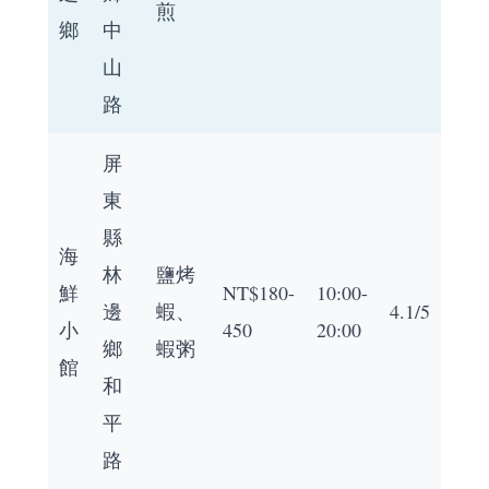
煎
鄉
中
山
路
屏
東
縣
海
林
鹽烤
鮮
NT$180-
10:00-
邊
蝦、
4.1/5
小
450
20:00
鄉
蝦粥
館
和
平
路