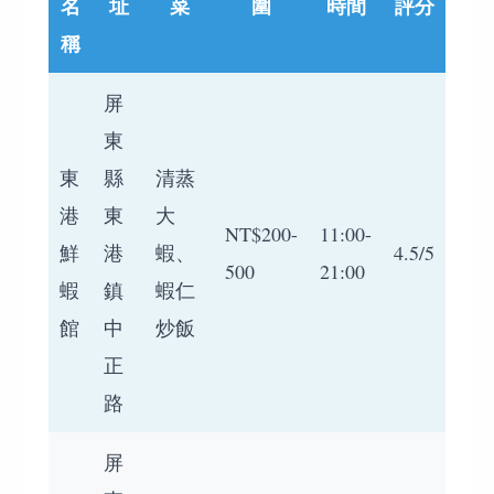
名
址
菜
圍
時間
評分
稱
屏
東
東
縣
清蒸
港
東
大
NT$200-
11:00-
鮮
港
蝦、
4.5/5
500
21:00
蝦
鎮
蝦仁
館
中
炒飯
正
路
屏