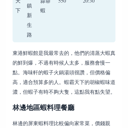
天
蒜蓉
550
20:30
鎮
下
蝦
新
生
路
東港鮮蝦館是我最常去的，他們的清蒸大蝦真
的鮮到爆，不過有時候人太多，服務會慢一
點。海味軒的蝦子火鍋湯頭很讚，但價格偏
高，適合預算多的人。蝦霸天下的胡椒蝦味道
濃，但蝦子有時不夠大隻，這點我有點失望。
林邊地區蝦料理餐廳
林邊的屏東蝦料理比較偏向家常菜，價錢親