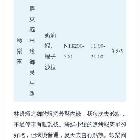
屏
東
縣
奶油
蝦
林
蝦、
NT$200-
11:00-
樂
邊
3.8/5
蝦子
500
21:00
園
鄉
沙拉
民
生
路
林邊蝦之鄉的蝦捲外酥內嫩，我每次去必點，
不過停車有點難找。海鮮小館的鹽烤蝦簡單卻
好吃，但環境普通，夏天去會有點熱。蝦樂園