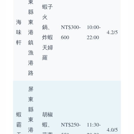
東
蝦子
縣
火
海
東
鍋、
NT$300-
10:00-
味
港
4.2/5
炸蝦
600
22:00
軒
鎮
天婦
漁
羅
港
路
屏
東
縣
蝦
胡椒
東
霸
蝦、
NT$250-
11:30-
港
4.0/5