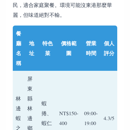
民，適合家庭聚餐。環境可能沒東港那麼華
麗，但味道絕對不輸。
餐
廳
地
特色
價格範
營業
個人
名
址
菜
圍
時間
評分
稱
屏
東
林
縣
蝦
邊
林
捲、
NT$150-
09:00-
蝦
邊
4.3/5
蝦仁
400
19:00
之
鄉