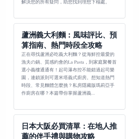
解決您的所有疑問，助您找到理想下榻處。
蘆洲義大利麵：風味評比、預
算指南、熱門時段全攻略
正在尋找蘆洲必吃義大利麵？從海鮮控最愛的
漁夫の鍋、質感約會的La Pasta，到家庭聚餐首
選小義樓通通有！起司瀑布控不能錯過起司樂
園，連鎖派則可選米塔義式廚房。想知道熱門
時段、常見麵體怎麼挑？私房隱藏版瑪莉亞手
作廚房在哪？本篇帶你掌握蘆洲義...
日本大阪必買清單：在地人推
薦的伴手禮與購物攻略