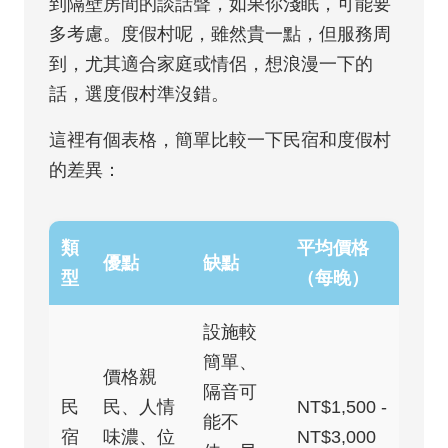
到隔壁房間的談話聲，如果你淺眠，可能要
多考慮。度假村呢，雖然貴一點，但服務周
到，尤其適合家庭或情侶，想浪漫一下的
話，選度假村準沒錯。
這裡有個表格，簡單比較一下民宿和度假村
的差異：
類
平均價格
優點
缺點
型
（每晚）
設施較
簡單、
價格親
隔音可
民
民、人情
NT$1,500 -
能不
宿
味濃、位
NT$3,000