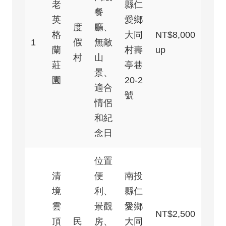
老
縣仁
餐
英
愛鄉
度
廳、
格
大同
NT$8,000
1
假
無敵
蘭
村壽
up
村
山
莊
亭巷
景、
園
20-2
適合
號
情侶
和紀
念日
位置
清
便
南投
境
利、
縣仁
雲
景觀
愛鄉
NT$2,500
頂
民
房、
大同