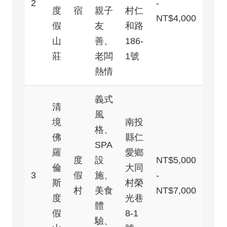
2
-
度
宿
親子
村仁
NT$4,000
假
友
和路
山
善、
186-
莊
老闆
1號
熱情
義式
清
風
境
南投
格、
佛
縣仁
SPA
羅
愛鄉
度
設
NT$5,000
倫
大同
3
假
施、
-
斯
村榮
村
美食
NT$7,000
度
光巷
體
假
8-1
驗、