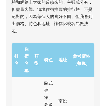
驗和網路上大家的反饋來的，主觀成分有，
但盡量客觀。清境住宿推薦的排行榜，不是
絕對的，因為每個人的喜好不同。但我會列
出價格、特色和地址，讓你比較容易做決
定。
住
排
宿
類
參考價格
特色
地址
名
名
型
（每晚）
稱
歐式
建
築、
南投
高級