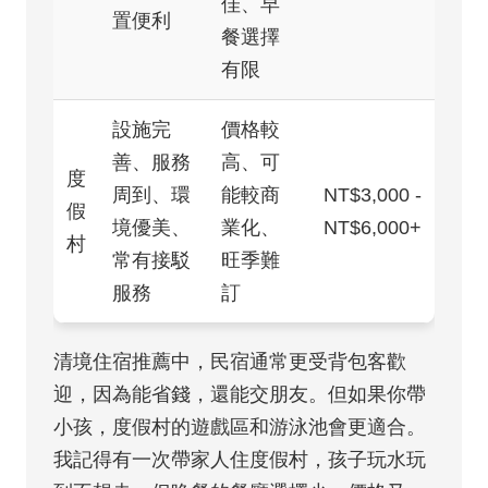
佳、早
置便利
餐選擇
有限
設施完
價格較
善、服務
高、可
度
周到、環
能較商
NT$3,000 -
假
境優美、
業化、
NT$6,000+
村
常有接駁
旺季難
服務
訂
清境住宿推薦中，民宿通常更受背包客歡
迎，因為能省錢，還能交朋友。但如果你帶
小孩，度假村的遊戲區和游泳池會更適合。
我記得有一次帶家人住度假村，孩子玩水玩