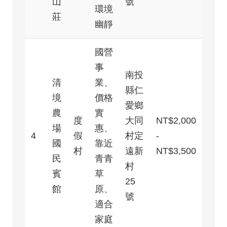
山
號
環境
莊
幽靜
國營
事
南投
清
業、
縣仁
境
價格
愛鄉
農
實
度
大同
NT$2,000
場
惠、
4
假
村定
-
國
靠近
村
遠新
NT$3,500
民
青青
村
賓
草
25
館
原、
號
適合
家庭