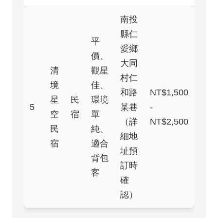
南投
縣仁
平
愛鄉
價、
大同
清
觀星
村仁
境
佳、
和路
NT$1,500
星
民
環境
5
某巷
-
空
宿
單
（詳
NT$2,500
民
純、
細地
宿
適合
址預
背包
訂時
客
確
認）