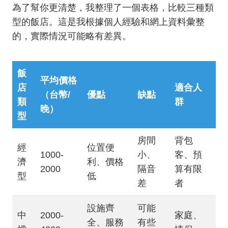
為了幫你更清楚，我整理了一個表格，比較三種類
型的飯店。這是我根據個人經驗和網上資料彙整
的，實際情況可能略有差異。
飯
平均價格
店
適合人
（台幣/
優點
缺點
類
群
晚）
型
房間
背包
經
位置便
1000-
小、
客、預
濟
利、價格
2000
隔音
算有限
型
低
差
者
設施齊
可能
中
2000-
家庭、
全、服務
有些