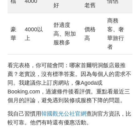
檔
4000
情侶
好
老舊
商務
舒適度
豪
4000以
價格
客、奢
高、附加
華
上
高
華旅行
服務多
者
看完表格，你可能會問：哪家首爾明洞飯店最推
薦？老實說，沒有標準答案。因為每個人的需求不
同。我建議你上訂房網站，像Agoda或
Booking.com，過濾條件後看評價。重點看最近三
個月的評論，避免遇到裝修或服務下降的問題。
我自己習慣用
韓國觀光公社官網
查詢官方資訊，比
較可靠。他們有時還有優惠活動。