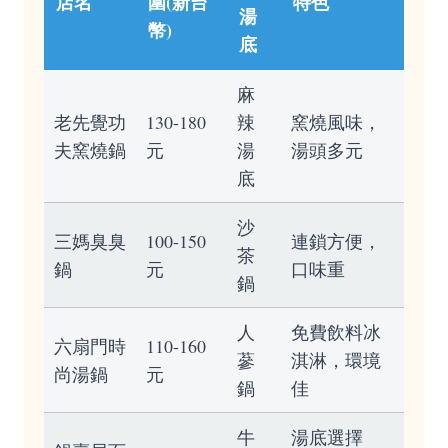
店名
圍(新台
特色
湯
幣)
底
麻
老先覺功
130-180
辣
窯燒風味，
夫窯燒鍋
元
湯
湯頭多元
底
沙
三媽臭臭
100-150
連鎖方便，
茶
鍋
元
口味重
鍋
人
免費飲料冰
六扇門時
110-160
蔘
淇淋，環境
尚湯鍋
元
鍋
佳
牛
湯底選擇