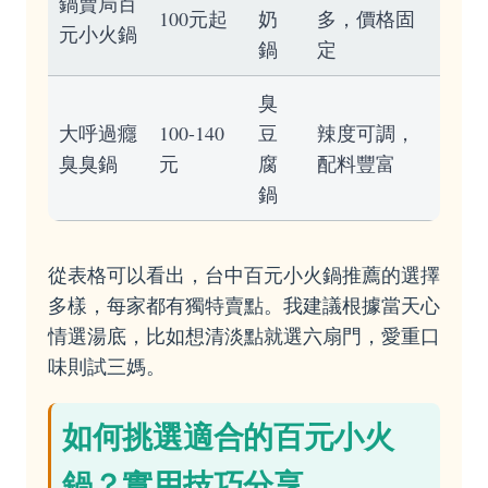
鍋賣局百
100元起
奶
多，價格固
元小火鍋
鍋
定
臭
大呼過癮
100-140
豆
辣度可調，
臭臭鍋
元
腐
配料豐富
鍋
從表格可以看出，台中百元小火鍋推薦的選擇
多樣，每家都有獨特賣點。我建議根據當天心
情選湯底，比如想清淡點就選六扇門，愛重口
味則試三媽。
如何挑選適合的百元小火
鍋？實用技巧分享