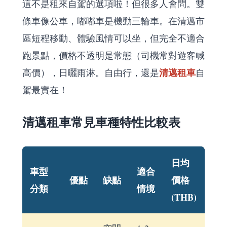
這不是租來自駕的選項啦！但很多人會問。雙
條車像公車，嘟嘟車是機動三輪車。在清邁市
區短程移動、體驗風情可以坐，但完全不適合
跑景點，價格不透明是常態（司機常對遊客喊
清邁租車
高價），日曬雨淋。自由行，還是
自
駕最實在！
清邁租車常見車種特性比較表
日均
車型
適合
優點
缺點
價格
分類
情境
(THB)