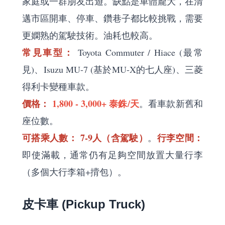
家庭或一群朋友出遊。缺點是車體龐大，在清
邁市區開車、停車、鑽巷子都比較挑戰，需要
更嫻熟的駕駛技術。油耗也較高。
常見車型：
Toyota Commuter / Hiace (最常
見)、Isuzu MU-7 (基於MU-X的七人座)、三菱
得利卡變種車款。
價格：
1,800 - 3,000+ 泰銖/天
。看車款新舊和
座位數。
可搭乘人數：
7-9人（含駕駛）
行李空間：
。
即使滿載，通常仍有足夠空間放置大量行李
（多個大行李箱+揹包）。
皮卡車 (Pickup Truck)