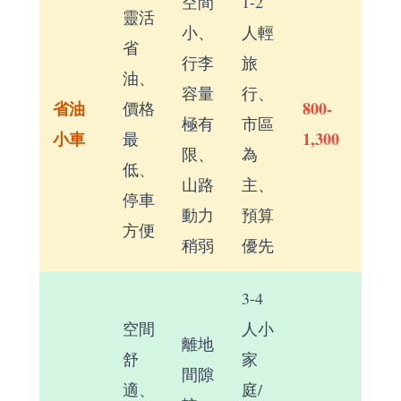
空間
1-2
靈活
小、
人輕
省
行李
旅
油、
容量
行、
省油
800-
價格
極有
市區
小車
1,300
最
限、
為
低、
山路
主、
停車
動力
預算
方便
稍弱
優先
3-4
空間
人小
離地
舒
家
間隙
適、
庭/