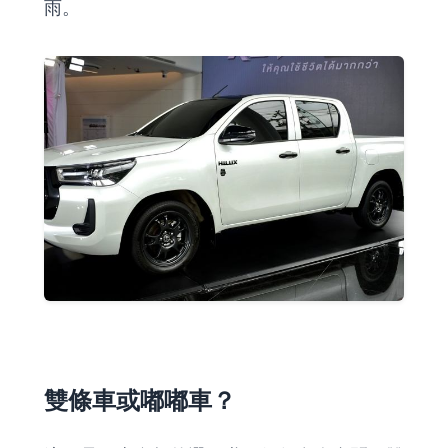
雨。
雙條車或嘟嘟車？