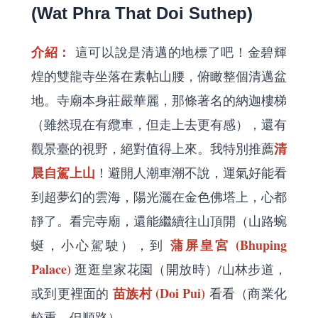
(Wat Phra That Doi Suthep)
介紹：
這可以說是清邁的地標了吧！金碧輝
煌的雙龍寺坐落在素帖山腰，俯瞰整個清邁盆
地。寺廟本身莊嚴華麗，那條著名的納迦樓梯
（雖然現在有纜車，但走上去更有感），還有
清
觀景臺的視野，絕對值得上來。我特別推薦
晨自駕上山
！避開人潮車潮不說，運氣好能看
到超夢幻的雲海，陽光灑在金色佛塔上，心都
靜了。看完寺廟，還能繼續往山頂開（山路蜿
蒲屏皇宮 (Bhuping
蜒，小心駕駛），到
Palace)
逛逛皇家花園（開放時）/山林步道，
苗族村 (Doi Pui)
或到更裡面的
看看（商業化
較重，但順路）。