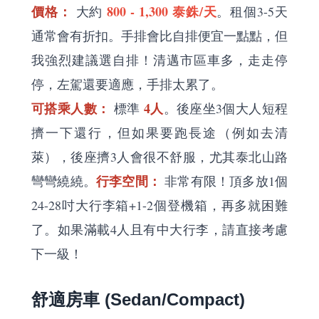
價格：
800 - 1,300 泰銖/天
大約
。租個3-5天
通常會有折扣。手排會比自排便宜一點點，但
我強烈建議選自排！清邁市區車多，走走停
停，左駕還要適應，手排太累了。
可搭乘人數：
4人
標準
。後座坐3個大人短程
擠一下還行，但如果要跑長途（例如去清
萊），後座擠3人會很不舒服，尤其泰北山路
行李空間：
彎彎繞繞。
非常有限！頂多放1個
24-28吋大行李箱+1-2個登機箱，再多就困難
了。如果滿載4人且有中大行李，請直接考慮
下一級！
舒適房車 (Sedan/Compact)