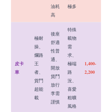
油耗
極多
高
特殊
後座
極耐
載物
舒適
操、
需
性普
爛路
求、
通、
皮卡
1,400-
王
極端
開放
車
2,200
者、
路
貨鬥
貨鬥
況、
放行
超能
喜愛
李需
載
粗曠
謹慎
風格