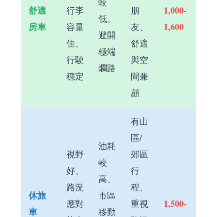
較
舒適
1,000-
行李
朋
低、
房車
1,600
容量
友、
避開
佳、
舒適
極端
行駛
與空
爛路
穩定
間兼
顧
有山
區/
油耗
視野
郊區
較
好、
行
高、
路況
程、
休旅
市區
1,500-
應對
重視
車
移動