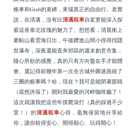
條車和Grab的束縛，來場真正的自由行。老實
清邁租車
說，在清邁，沒有比
自駕更能深入探
索這座泰北玫瑰的魅力了。想想看，清晨衝上
素帖山看雲海日出，午後鑽進山間小徑尋找隱
世瀑布，深夜還能直奔郊區的週末創意市集，
隨心所欲的感覺，真的只有方向盤在手才能體
會。還記得前幾年第一次在古城外圍迷路繞了
三圈的糗事嗎？哈，現在？我可是能閉著眼睛
（當然誇張了）開到我最愛的河畔咖啡廳了！
這次就讓我把這些年摸爬滾打（真的踩過不少
清邁租車
雷！）的
心得，毫無保留地分享給
你，讓你租得安心、開得順心、玩得開心！