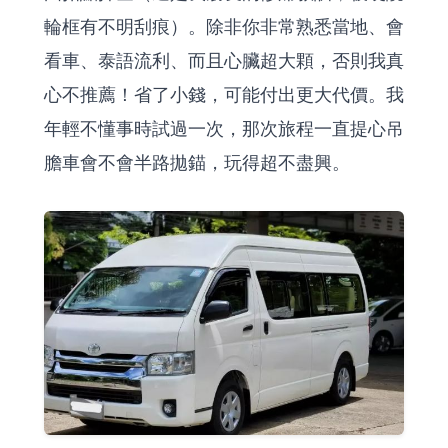
輪框有不明刮痕）。除非你非常熟悉當地、會
看車、泰語流利、而且心臟超大顆，否則我真
心不推薦！省了小錢，可能付出更大代價。我
年輕不懂事時試過一次，那次旅程一直提心吊
膽車會不會半路拋錨，玩得超不盡興。