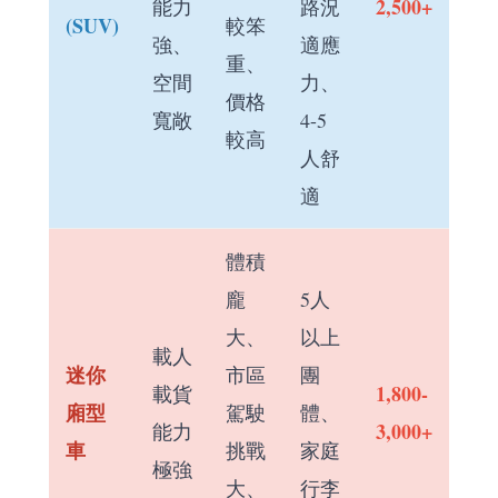
2,500+
能力
路況
(SUV)
較笨
強、
適應
重、
空間
力、
價格
寬敞
4-5
較高
人舒
適
體積
龐
5人
大、
以上
載人
迷你
市區
團
1,800-
載貨
廂型
駕駛
體、
3,000+
能力
車
挑戰
家庭
極強
大、
行李