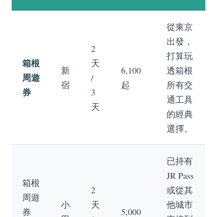
從東京
出發，
2
打算玩
箱根
天
新
6,100
透箱根
周遊
/
宿
起
所有交
券
3
通工具
天
的經典
選擇。
已持有
JR Pass
箱根
2
或從其
周遊
小
天
他城市
券
5,000