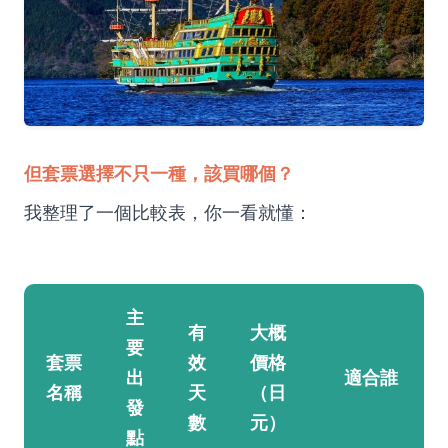
但套票選擇不只一種，該買哪個？
我整理了一個比較表，你一看就懂：
主
有
大概
要
套票
效
價格
出
適合誰
名稱
天
（日
發
數
元）
點