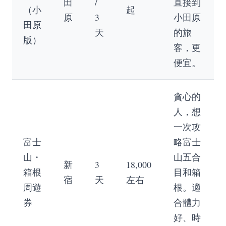
田
/
直接到
（小
起
原
3
小田原
田原
天
的旅
版）
客，更
便宜。
貪心的
人，想
一次攻
富士
略富士
山・
山五合
新
3
18,000
箱根
目和箱
宿
天
左右
周遊
根。適
券
合體力
好、時