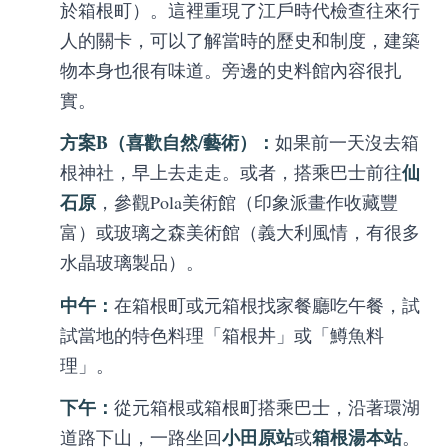
於箱根町）。這裡重現了江戶時代檢查往來行
人的關卡，可以了解當時的歷史和制度，建築
物本身也很有味道。旁邊的史料館內容很扎
實。
方案B（喜歡自然/藝術）：
如果前一天沒去箱
仙
根神社，早上去走走。或者，搭乘巴士前往
石原
，參觀Pola美術館（印象派畫作收藏豐
富）或玻璃之森美術館（義大利風情，有很多
水晶玻璃製品）。
中午：
在箱根町或元箱根找家餐廳吃午餐，試
試當地的特色料理「箱根丼」或「鱒魚料
理」。
下午：
從元箱根或箱根町搭乘巴士，沿著環湖
小田原站
箱根湯本站
道路下山，一路坐回
或
。