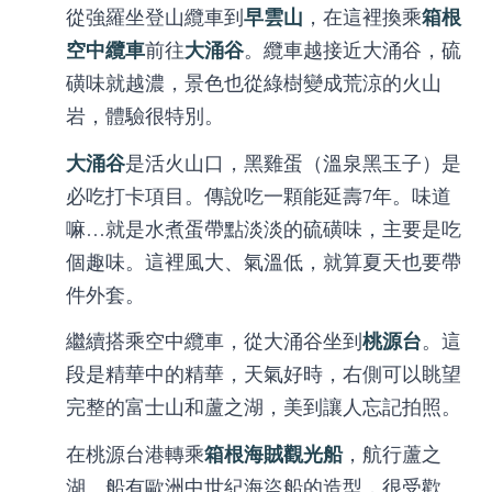
早雲山
箱根
從強羅坐登山纜車到
，在這裡換乘
空中纜車
大涌谷
前往
。纜車越接近大涌谷，硫
磺味就越濃，景色也從綠樹變成荒涼的火山
岩，體驗很特別。
大涌谷
是活火山口，黑雞蛋（溫泉黑玉子）是
必吃打卡項目。傳說吃一顆能延壽7年。味道
嘛…就是水煮蛋帶點淡淡的硫磺味，主要是吃
個趣味。這裡風大、氣溫低，就算夏天也要帶
件外套。
桃源台
繼續搭乘空中纜車，從大涌谷坐到
。這
段是精華中的精華，天氣好時，右側可以眺望
完整的富士山和蘆之湖，美到讓人忘記拍照。
箱根海賊觀光船
在桃源台港轉乘
，航行蘆之
湖。船有歐洲中世紀海盜船的造型，很受歡