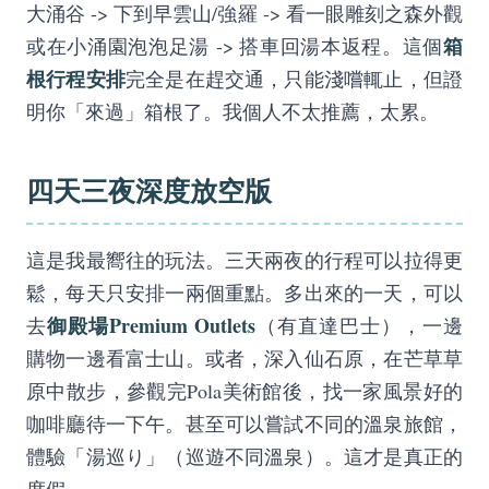
大涌谷 -> 下到早雲山/強羅 -> 看一眼雕刻之森外觀
箱
或在小涌園泡泡足湯 -> 搭車回湯本返程。這個
根行程安排
完全是在趕交通，只能淺嚐輒止，但證
明你「來過」箱根了。我個人不太推薦，太累。
四天三夜深度放空版
這是我最嚮往的玩法。三天兩夜的行程可以拉得更
鬆，每天只安排一兩個重點。多出來的一天，可以
御殿場Premium Outlets
去
（有直達巴士），一邊
購物一邊看富士山。或者，深入仙石原，在芒草草
原中散步，參觀完Pola美術館後，找一家風景好的
咖啡廳待一下午。甚至可以嘗試不同的溫泉旅館，
體驗「湯巡り」（巡遊不同溫泉）。這才是真正的