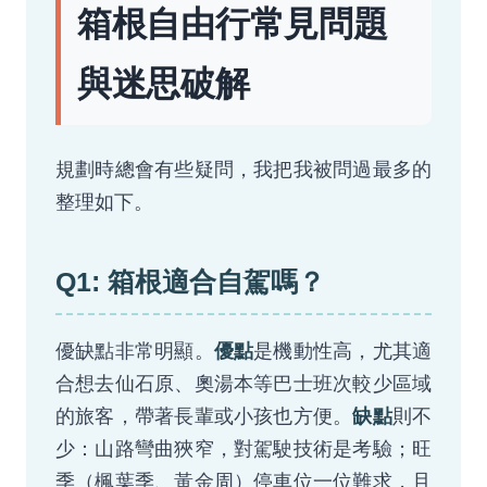
箱根自由行常見問題
與迷思破解
規劃時總會有些疑問，我把我被問過最多的
整理如下。
Q1: 箱根適合自駕嗎？
優點
優缺點非常明顯。
是機動性高，尤其適
合想去仙石原、奧湯本等巴士班次較少區域
缺點
的旅客，帶著長輩或小孩也方便。
則不
少：山路彎曲狹窄，對駕駛技術是考驗；旺
季（楓葉季、黃金周）停車位一位難求，且