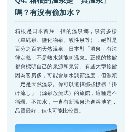
Q4: 箱根的溫泉是「真溫泉」
嗎？有沒有偷加水？
箱根是日本首屈一指的溫泉鄉，泉質多樣
（單純泉、鹽化物泉、酸性泉等），絕對是
百分之百的天然溫泉。日本對「溫泉」有法
律定義，不是熱水就能叫溫泉。正規的旅館
都會標明自己的泉源和泉質。有些大型旅館
因為客房多，可能會加水調節溫度，但源頭
一定是天然溫泉。你可以選擇那些標榜「掛
け流し」（源泉放流式）的旅館，這種是不
循環、不加水，一直有新溫泉流進浴池的，
品質最好，但也可能比較貴。