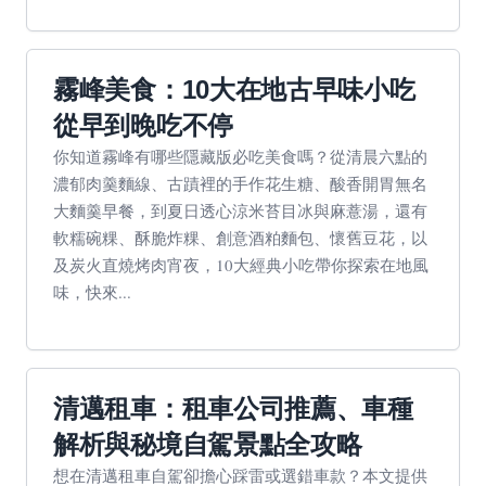
霧峰美食：10大在地古早味小吃
從早到晚吃不停
你知道霧峰有哪些隱藏版必吃美食嗎？從清晨六點的
濃郁肉羹麵線、古蹟裡的手作花生糖、酸香開胃無名
大麵羹早餐，到夏日透心涼米苔目冰與麻薏湯，還有
軟糯碗粿、酥脆炸粿、創意酒粕麵包、懷舊豆花，以
及炭火直燒烤肉宵夜，10大經典小吃帶你探索在地風
味，快來...
清邁租車：租車公司推薦、車種
解析與秘境自駕景點全攻略
想在清邁租車自駕卻擔心踩雷或選錯車款？本文提供