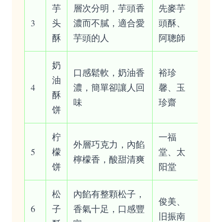
芋
層次分明，芋頭香
先麥芋
3
头
濃而不膩，適合愛
頭酥、
酥
芋頭的人
阿聰師
奶
口感鬆軟，奶油香
裕珍
油
4
濃，簡單卻讓人回
馨、玉
酥
味
珍齋
饼
柠
一福
外層巧克力，內餡
5
檬
堂、太
檸檬香，酸甜清爽
饼
阳堂
松
內餡有整顆松子，
俊美、
6
子
香氣十足，口感豐
旧振南