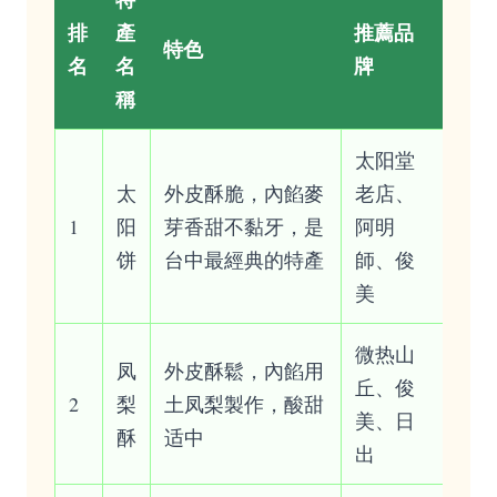
排
產
推薦品
特色
名
名
牌
稱
太阳堂
太
外皮酥脆，內餡麥
老店、
1
阳
芽香甜不黏牙，是
阿明
饼
台中最經典的特產
師、俊
美
微热山
凤
外皮酥鬆，內餡用
丘、俊
2
梨
土凤梨製作，酸甜
美、日
酥
适中
出