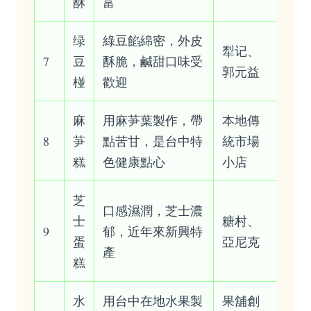
酥
富
绿
綠豆餡綿密，外皮
犁记、
7
豆
酥脆，鹹甜口味受
郭元益
椪
歡迎
麻
用麻芛葉製作，帶
本地傳
8
芛
點苦甘，是台中特
統市場
糕
色健康點心
小店
芝
口感濕潤，芝士濃
士
糖村、
9
郁，近年來新興特
蛋
亞尼克
產
糕
水
用台中在地水果製
果舖創