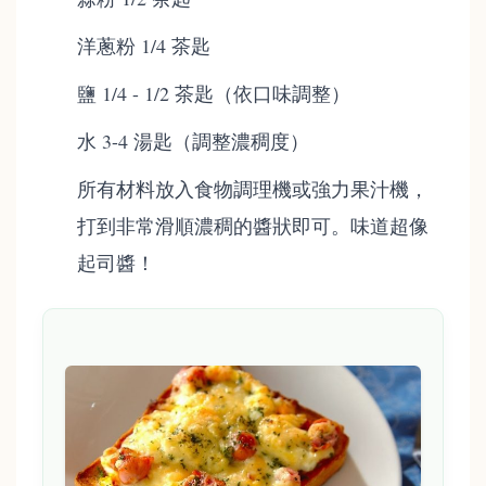
洋蔥粉 1/4 茶匙
鹽 1/4 - 1/2 茶匙（依口味調整）
水 3-4 湯匙（調整濃稠度）
所有材料放入食物調理機或強力果汁機，
打到非常滑順濃稠的醬狀即可。味道超像
起司醬！