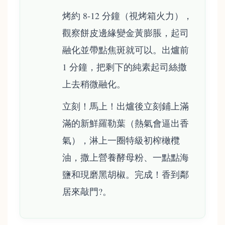
烤約 8-12 分鐘（視烤箱火力），
觀察餅皮邊緣變金黃膨脹，起司
融化並帶點焦斑就可以。出爐前
1 分鐘，把剩下的純素起司絲撒
上去稍微融化。
立刻！馬上！出爐後立刻鋪上滿
滿的新鮮羅勒葉（熱氣會逼出香
氣），淋上一圈特級初榨橄欖
油，撒上營養酵母粉、一點點海
鹽和現磨黑胡椒。完成！香到鄰
居來敲門?。