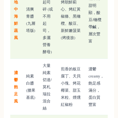
地
起司
烤朝鮮薊
甜明
中
清爽
碎 (或
心、烤紅黃
顯，酸
海
青醬
不用
椒條、黑橄
豆/橄欖
鮮
(九層
起
欖、酸豆、
帶鹹，
蔬
塔版)
司，
新鮮嫩菠菜
層次豐
風
多灑
(烤後放)
富
營養
酵母)
大量
煎香的板豆
濃鬱
濃
純素
純素
腐丁、天貝
creamy，
鬱
切達/
白醬
小塊、烤花
飽足感
飽
莫札
(腰果
椰菜、甜玉
滿分，
足
瑞拉
基底)
米粒、煙燻
蛋白質
風
混合
紅椒粉
豐富
絲