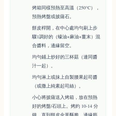
烤箱同樣預熱至高溫（250°C），
預熱烤盤或披薩石。
餅皮桿開，在中心處均勻刷上步
驟1調好的（蠔油+麻油+薑末）混
合醬料，邊緣留空。
均勻鋪上炒好的三杯菇（連同醬
汁一起）。
均勻淋上或抹上自製腰果起司醬
（或撒上純素起司絲）。
小心將披薩送入烤箱，放在預熱
好的烤盤/石頭上。烤約 10-14 分
鐘，直到餅皮金黃酥脆，邊緣膨