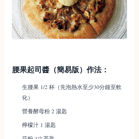
腰果起司醬（簡易版）作法：
生腰果 1/2 杯（先泡熱水至少30分鐘至軟
化）
營養酵母粉 2 湯匙
檸檬汁 1 湯匙
蒜粉 1/2 茶匙