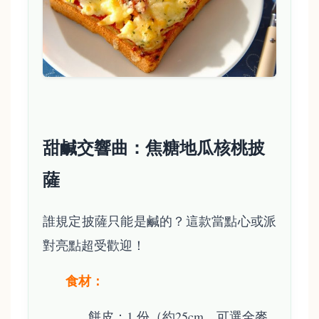
甜鹹交響曲：焦糖地瓜核桃披
薩
誰規定披薩只能是鹹的？這款當點心或派
對亮點超受歡迎！
食材：
餅皮：1 份（約25cm，可選全麥