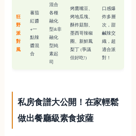
混合
烤鷹嘴豆、
口感爆
蕃茄
各種
狂
烤地瓜塊、
炸多層
紅醬
融化
野
酥炸菇類、
次，甜
+一
型&非
派
墨西哥辣椒
鹹辣交
點辣
融化
對
圈、新鮮鳳
織，超
醬混
型純
風
梨丁 (爭議
適合派
合
素起
但好吃!)
對！
司
私房食譜大公開！在家輕鬆
做出餐廳級素食披薩