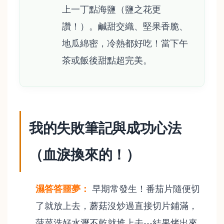
上一丁點海鹽（鹽之花更
讚！）。鹹甜交織、堅果香脆、
地瓜綿密，冷熱都好吃！當下午
茶或飯後甜點超完美。
我的失敗筆記與成功心法
（血淚換來的！）
濕答答噩夢：
早期常發生！番茄片隨便切
了就放上去，蘑菇沒炒過直接切片鋪滿，
菠菜洗好水瀝不乾就堆上去⋯結果烤出來