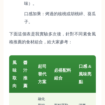
味）。
口感加乘：烤過的核桃或胡桃碎、葵瓜
子。
下面這個表是我實驗多次後，針對不同素食風
格推薦的食材組合，給大家參考：
風
醬
起司
口感 &
味
汁
必搭配料
替代
風味亮
取
推
組合
方案
點
向
薦
融化
型純
新鮮羅勒
清爽、