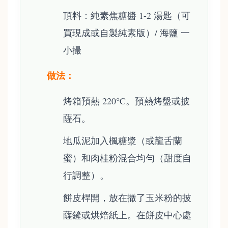
頂料：純素焦糖醬 1-2 湯匙（可
買現成或自製純素版）/ 海鹽 一
小撮
做法：
烤箱預熱 220°C。預熱烤盤或披
薩石。
地瓜泥加入楓糖漿（或龍舌蘭
蜜）和肉桂粉混合均勻（甜度自
行調整）。
餅皮桿開，放在撒了玉米粉的披
薩鏟或烘焙紙上。在餅皮中心處