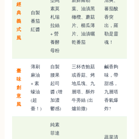
經
素莫
葉、油漬黑
蕃茄酸
典
自製
札瑞
橄欖、蘑菇
香突
義
番茄
拉絲
片、櫛瓜薄
出，羅
式
紅醬
+ 營
片、油漬曬
勒是靈
風
養酵
乾番茄
魂！
母粉
薄刷
自製
三杯杏鮑菇
鹹香夠
臺
麻油
腰果
或香菇、烤
味，帶
味
+ 素
起司
地瓜塊、九
甜感，
創
蠔油
醬 (增
層塔、酥炸
九層塔
意
(超
加濃
牛蒡絲 (出
香氣爆
風
臺！)
鬱感)
爐前撒)
炸?
純素
菲達
蔬菜清