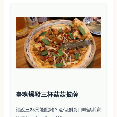
臺魂爆發三杯菇菇披薩
誰說三杯只能配雞？這個創意口味讓我家