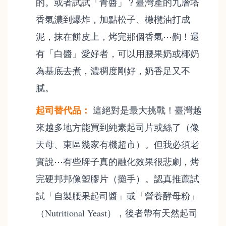
的。或者試試「青醬」？臺灣產的九層塔
香氣濃到爆炸，加點松子、橄欖油打成
泥，抹在餅皮上，烤完那個香氣⋯齁！還
有「白醬」愛好者，可以用腰果奶或椰奶
為基底去煮，濃稠度剛好，奶香足又不
膩。
起司替代品：
這絕對是最大挑戰！臺灣越
來越多地方能買到純素起司片或絲了（像
天母、東區幾家有機超市）。但我必須老
實說⋯有些牌子真的融化效果很悲劇，烤
完硬邦邦像塑膠片（攤手）。認真推薦試
試「自製腰果起司醬」或「營養酵母粉」
（Nutritional Yeast），後者帶有天然起司