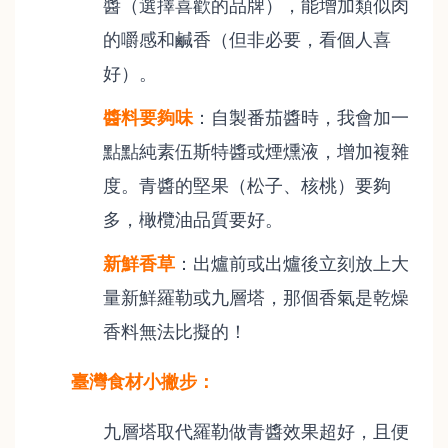
醬（選擇喜歡的品牌），能增加類似肉
的嚼感和鹹香（但非必要，看個人喜
好）。
醬料要夠味
：自製番茄醬時，我會加一
點點純素伍斯特醬或煙燻液，增加複雜
度。青醬的堅果（松子、核桃）要夠
多，橄欖油品質要好。
新鮮香草
：出爐前或出爐後立刻放上大
量新鮮羅勒或九層塔，那個香氣是乾燥
香料無法比擬的！
臺灣食材小撇步：
九層塔取代羅勒做青醬效果超好，且便