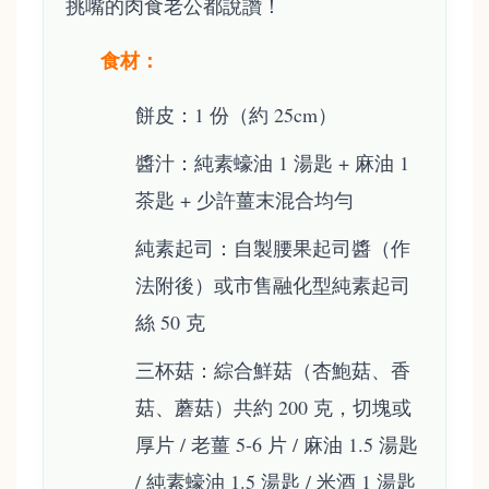
挑嘴的肉食老公都說讚！
食材：
餅皮：1 份（約 25cm）
醬汁：純素蠔油 1 湯匙 + 麻油 1
茶匙 + 少許薑末混合均勻
純素起司：自製腰果起司醬（作
法附後）或市售融化型純素起司
絲 50 克
三杯菇：綜合鮮菇（杏鮑菇、香
菇、蘑菇）共約 200 克，切塊或
厚片 / 老薑 5-6 片 / 麻油 1.5 湯匙
/ 純素蠔油 1.5 湯匙 / 米酒 1 湯匙