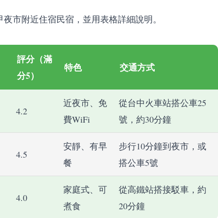
甲夜市附近住宿民宿，並用表格詳細說明。
評分（滿
特色
交通方式
分5）
近夜市、免
從台中火車站搭公車25
4.2
費WiFi
號，約30分鐘
安靜、有早
步行10分鐘到夜市，或
4.5
餐
搭公車5號
家庭式、可
從高鐵站搭接駁車，約
4.0
煮食
20分鐘