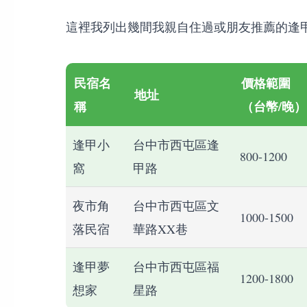
這裡我列出幾間我親自住過或朋友推薦的逢
民宿名
價格範圍
地址
稱
（台幣/晚）
逢甲小
台中市西屯區逢
800-1200
窩
甲路
夜市角
台中市西屯區文
1000-1500
落民宿
華路XX巷
逢甲夢
台中市西屯區福
1200-1800
想家
星路