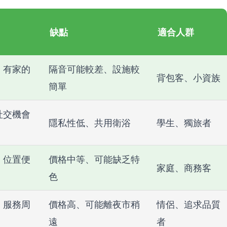
缺點
適合人群
、有家的
隔音可能較差、設施較
背包客、小資族
簡單
社交機會
隱私性低、共用衛浴
學生、獨旅者
、位置便
價格中等、可能缺乏特
家庭、商務客
色
、服務周
價格高、可能離夜市稍
情侶、追求品質
遠
者