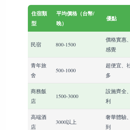
住宿類
平均價格（台幣/
優點
型
晚）
價格實惠
民宿
800-1500
感覺
青年旅
超便宜、
500-1000
舍
多
商務飯
設施齊全
1500-3000
店
利
高端酒
奢華體驗
3000以上
店
到