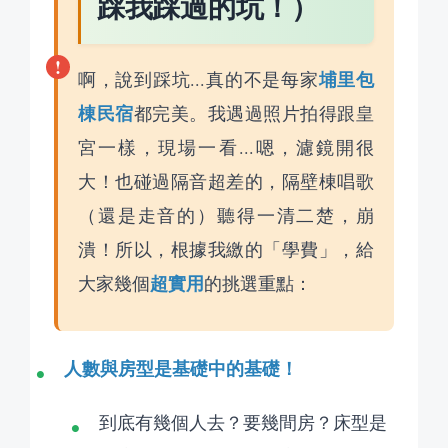
踩我踩過的坑！）
埔里包
啊，說到踩坑...真的不是每家
棟民宿
都完美。我遇過照片拍得跟皇
宮一樣，現場一看...嗯，濾鏡開很
大！也碰過隔音超差的，隔壁棟唱歌
（還是走音的）聽得一清二楚，崩
潰！所以，根據我繳的「學費」，給
超實用
大家幾個
的挑選重點：
人數與房型是基礎中的基礎！
到底有幾個人去？要幾間房？床型是