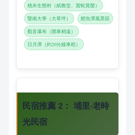
桃米生態村（紙教堂、賞蛙賞螢）
暨南大學（大草坪）
鯉魚潭風景區
觀音瀑布（開車稍遠）
日月潭（約20分鐘車程）
民宿推薦 2： 埔里‧老時
光民宿