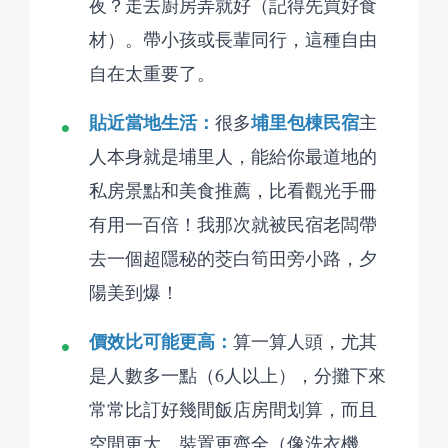
夜？走去廚房弄就好（記得先買好食
材）。帶小孩或長輩同行，這種自由
自在太重要了。
貼近當地生活：
埔里包棟民宿
很多
主
人本身就是埔里人，能給你最道地的
私房景點和美食推薦，比看觀光手冊
有用一百倍！我那次就被民宿老闆帶
去一個超隱秘的茭白筍田旁小路，夕
陽美到爆！
價效比可能更高：
算一算人頭，尤其
是人數多一點（6人以上），分攤下來
常常比訂好幾間飯店房間划算，而且
空間更大、裝置更齊全（像洗衣機、