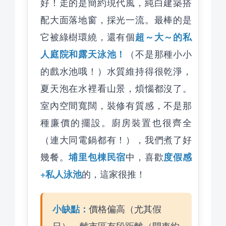
好！走的是簡約現代風，純白建築搭
配大面落地窗，採光一流。最棒的是
超～大～的私
它被綠樹環繞，還有個
人庭院和露天泳池！
（不是那種小小
的戲水池哦！）水質維持得很乾淨，
夏天泡在水裡看山景，煩惱都沒了。
室內空間寬闊，裝修有質感，不是那
種廉價的擺設。廚房裝置也很齊全
（連大同電鍋都有！），我們煮了好
埔里包棟民宿
度假感
幾餐。
中，喜歡
+私人泳池
的，這家很推！
小缺點：
價格偏高（尤其假
日），離市區有段距離（開車約