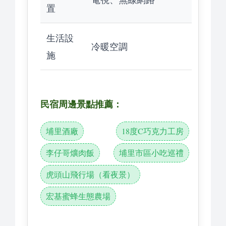
置
生活設
冷暖空調
施
民宿周邊景點推薦：
埔里酒廠
18度C巧克力工房
李仔哥爌肉飯
埔里市區小吃巡禮
虎頭山飛行場（看夜景）
宏基蜜蜂生態農場