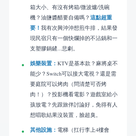
箱大小、有沒有烤箱/微波爐/洗碗
這點超重
機？油鹽醬醋要自備嗎？
要！
我有次興沖沖想煎牛排，結果發
現民宿只有一個快爛掉的不沾鍋和一
支塑膠鍋鏟...悲劇。
娛樂裝置：
KTV是基本款？麻將桌不
能少？Switch可以接大電視？還是需
要庭院可以烤肉（問清楚可否烤
肉！）？投影機看電影？遊戲室給小
孩放電？先跟旅伴討論好，免得有人
想唱歌結果沒裝置，臉超臭。
其他設施：
電梯（扛行李上4樓會