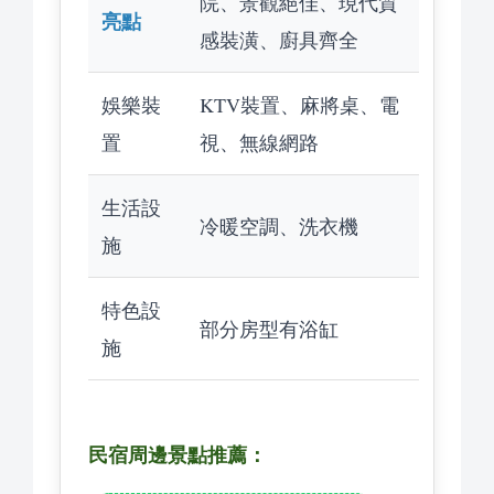
院、景觀絕佳、現代質
亮點
感裝潢、廚具齊全
娛樂裝
KTV裝置、麻將桌、電
置
視、無線網路
生活設
冷暖空調、洗衣機
施
特色設
部分房型有浴缸
施
民宿周邊景點推薦：