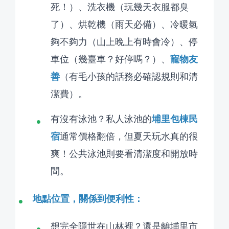
死！）、洗衣機（玩幾天衣服都臭
了）、烘乾機（雨天必備）、冷暖氣
夠不夠力（山上晚上有時會冷）、停
寵物友
車位（幾臺車？好停嗎？）、
善
（有毛小孩的話務必確認規則和清
潔費）。
埔里包棟民
有沒有泳池？私人泳池的
宿
通常價格翻倍，但夏天玩水真的很
爽！公共泳池則要看清潔度和開放時
間。
地點位置，關係到便利性：
想完全隱世在山林裡？還是離埔里市