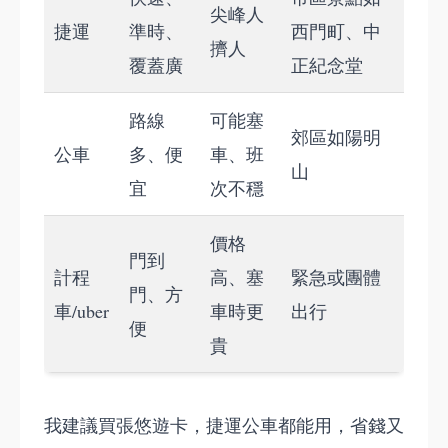
尖峰人
捷運
準時、
西門町、中
擠人
覆蓋廣
正紀念堂
路線
可能塞
郊區如陽明
公車
多、便
車、班
山
宜
次不穩
價格
門到
計程
高、塞
緊急或團體
門、方
車/uber
車時更
出行
便
貴
我建議買張悠遊卡，捷運公車都能用，省錢又