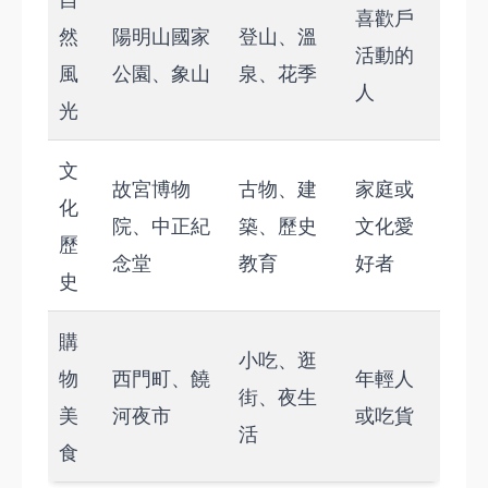
喜歡戶
然
陽明山國家
登山、溫
活動的
風
公園、象山
泉、花季
人
光
文
故宮博物
古物、建
家庭或
化
院、中正紀
築、歷史
文化愛
歷
念堂
教育
好者
史
購
小吃、逛
物
西門町、饒
年輕人
街、夜生
美
河夜市
或吃貨
活
食