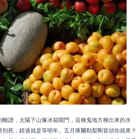
到離譜，太陽下山像冰箱開門，這種鬼地方種出來的水
特別死，錯過就是等明年。五月庫爾勒梨剛冒頭你就來？