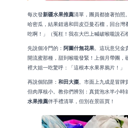
新疆水果推薦
每次發
清單，團員都搶著拍照
哈密瓜，結果錯過和田皮亞曼石榴，回台灣
吃啊！」（冤枉！我在大巴上喊破喉嚨說石榴必
阿圖什無花果
先說個冷門的：
。這玩意兒金
開流蜜那種，甜到喉嚨發緊！上個月帶團，
裡大姐一吃驚呼：「這根本水果界鴉片！」
和田大棗
再說個陷阱：
。市面上九成是冒牌
但肉厚核小。教你們辨別：真貨泡水半小時
水果推薦
伴手禮清單，但別在景區買！