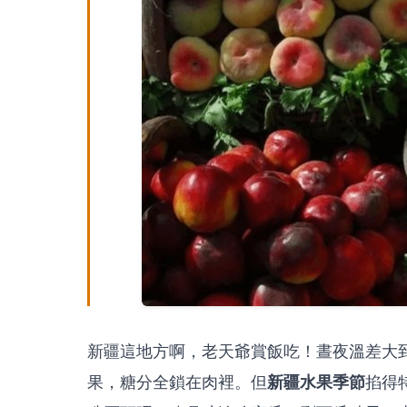
新疆這地方啊，老天爺賞飯吃！晝夜溫差大
新疆水果季節
果，糖分全鎖在肉裡。但
掐得