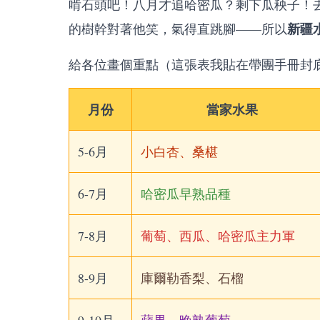
啃石頭吧！八月才追哈密瓜？剩下瓜秧子！
新疆
的樹幹對著他笑，氣得直跳腳——所以
給各位畫個重點（這張表我貼在帶團手冊封
月份
當家水果
5-6月
小白杏、桑椹
6-7月
哈密瓜早熟品種
7-8月
葡萄、西瓜、哈密瓜主力軍
8-9月
庫爾勒香梨、石榴