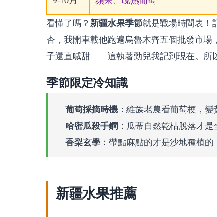
9-10月
蘋果、晚熟葡萄
新疆水果季節
看懂了嗎？
就是戰場時間表！記
杏，我開車載他跑遍烏魯木齊五個批發市場
子還直喊甜——這執著勁兒我記到現在。所
季節限定冷知識
葡萄採摘時機
：維族老農看葡萄梗，變
哈密瓜殺手鐧
：瓜蒂自然乾枯脫落才是
香梨玄學
：帶點麻點的才是沙地種植的
新疆水果推薦