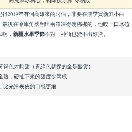
阿克蘇冰糖心，霜降後才顯"冰糖紋"
得2019年有個高雄來的阿伯，非要在淡季買新鮮小白
，最後在冷庫角落翻出兩箱凍得硬梆梆的，他咬一口冰碴
新疆水果季節
以啊，
不對，神仙也變不出好貨。
黃褐色才夠甜（青綠色就採的全是酸貨）
全熟，硬扯下來的甜度少兩成
，比光滑表皮的口感更細