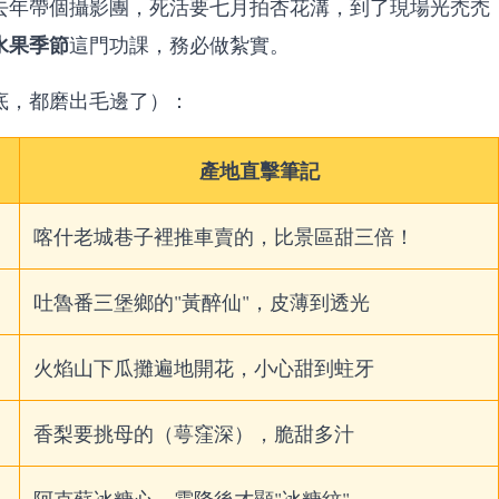
去年帶個攝影團，死活要七月拍杏花溝，到了現場光禿禿
水果季節
這門功課，務必做紮實。
底，都磨出毛邊了）：
產地直擊筆記
喀什老城巷子裡推車賣的，比景區甜三倍！
吐魯番三堡鄉的"黃醉仙"，皮薄到透光
火焰山下瓜攤遍地開花，小心甜到蛀牙
香梨要挑母的（萼窪深），脆甜多汁