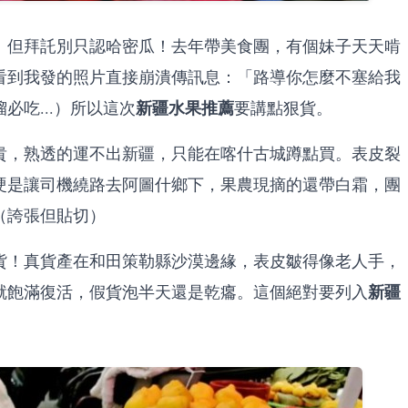
。但拜託別只認哈密瓜！去年帶美食團，有個妹子天天啃
看到我發的照片直接崩潰傳訊息：「路導你怎麼不塞給我
新疆水果推薦
吃...）所以這次
要講點狠貨。
貴，熟透的運不出新疆，只能在喀什古城蹲點買。表皮裂
硬是讓司機繞路去阿圖什鄉下，果農現摘的還帶白霜，團
（誇張但貼切）
貨！真貨產在和田策勒縣沙漠邊緣，表皮皺得像老人手，
新疆
就飽滿復活，假貨泡半天還是乾癟。這個絕對要列入