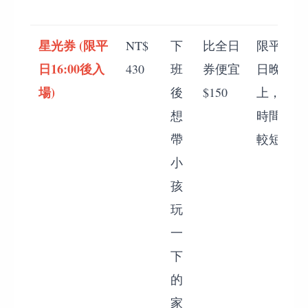
星光券 (限平
NT$
下
比全日
限平
日16:00後入
430
班
券便宜
日晚
場)
後
$150
上，
想
時間
帶
較短
小
孩
玩
一
下
的
家