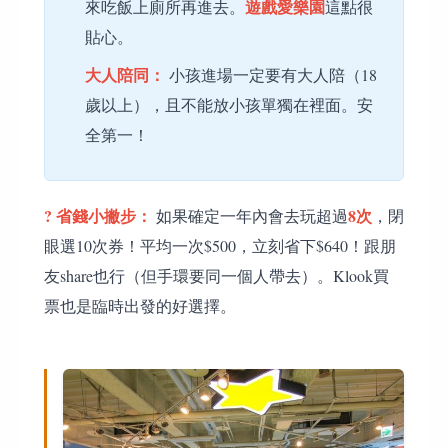
遊戲愛樂園
來吃飯上廁所再進去。
這點很
貼心。
大人陪同：
小孩進場一定要有大人陪（18
歲以上），且不能放小孩單獨在裡面。安
全第一！
? 省錢小撇步：
8次
如果確定一年內會去玩超過
，閉
眼選10次券！平均一次$500，立刻省下$640！跟朋
友share也行（但手環要同一個人帶去）。Klook買
票也是臨時出發的好選擇。