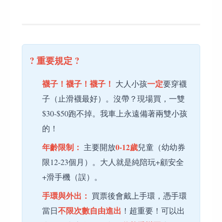
? 重要規定 ?
襪子！襪子！襪子！
一定
大人小孩
要穿襪
子（止滑襪最好）。沒帶？現場買，一雙
$30-$50跑不掉。我車上永遠備著兩雙小孩
的！
年齡限制：
0-12歲
主要開放
兒童（幼幼券
限12-23個月）。大人就是純陪玩+顧安全
+滑手機（誤）。
手環與外出：
買票後會戴上手環，憑手環
不限次數自由進出
當日
！超重要！可以出