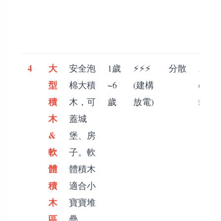
4
大
安全泡
1歲
⚡⚡⚡
分散
⚡⚡⚡
型
棉大積
~6
(建構
(較輕
積
木，可
歲
放電)
鬆)
木
蓋城
&
堡、房
軟
子。軟
體
體積木
積
適合小
木
寶寶堆
區
疊。