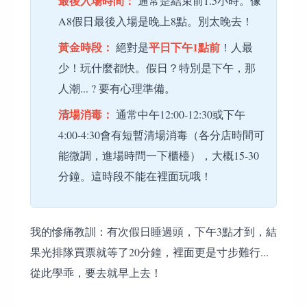
最後入場時間：
通常是結束前1.5小時。像
A8假日最後入場是晚上8點。別太晚去！
黃金時段：
平日下午1點前
絕對是
！人最
少！玩什麼都快。假日？特別是下午，那
人潮... ? 要有心理準備。
清場消毒：
通常中午12:00-12:30或下午
4:00-4:30會有短暫清場消毒（各分店時間可
能微調，進場時問一下櫃檯），大概15-30
分鐘。這時段不能在裡面玩哦！
我的慘痛教訓：有次假日睡過頭，下午3點才到，結
果光排隊買票就等了20分鐘，裡面更是寸步難行...
從此學乖，要去就早上去！