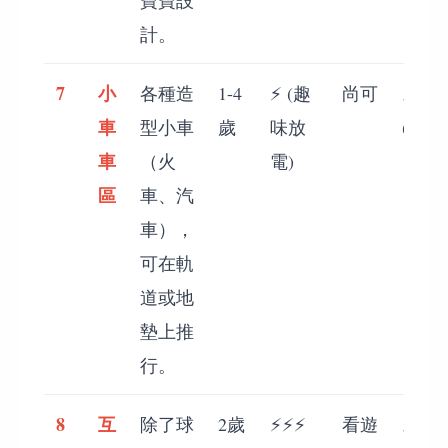
計。
7
小
各種造
1-4
⚡ (趣
尚可
⚡⚡⚡
車
型小車
歲
味放
(輕鬆
車
（火
電)
區
車、汽
車），
可在軌
道或地
墊上推
行。
8
互
除了球
2歲
⚡⚡⚡
看遊
⚡⚡