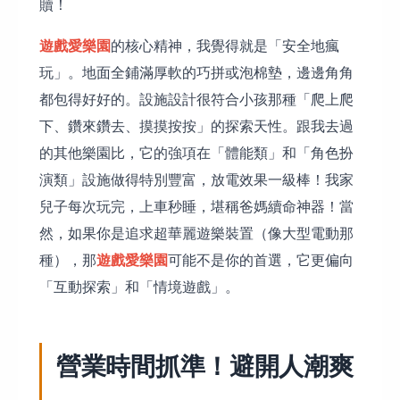
贖！
遊戲愛樂園
的核心精神，我覺得就是「安全地瘋
玩」。地面全鋪滿厚軟的巧拼或泡棉墊，邊邊角角
都包得好好的。設施設計很符合小孩那種「爬上爬
下、鑽來鑽去、摸摸按按」的探索天性。跟我去過
的其他樂園比，它的強項在「體能類」和「角色扮
演類」設施做得特別豐富，放電效果一級棒！我家
兒子每次玩完，上車秒睡，堪稱爸媽續命神器！當
然，如果你是追求超華麗遊樂裝置（像大型電動那
遊戲愛樂園
種），那
可能不是你的首選，它更偏向
「互動探索」和「情境遊戲」。
營業時間抓準！避開人潮爽