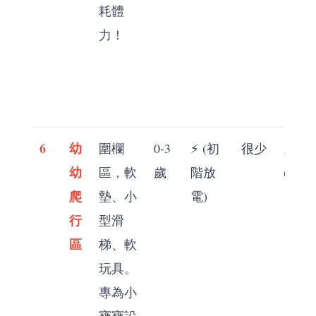
耗體
力！
6
幼
圍欄
0-3
⚡ (初
很少
⚡⚡⚡
幼
區，軟
歲
階放
(安心
爬
墊、小
電)
行
型滑
區
梯、軟
玩具。
專為小
寶寶設