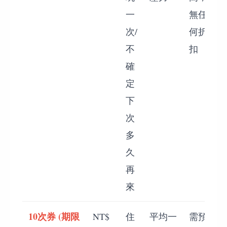
一
無任
次/
何折
不
扣
確
定
下
次
多
久
再
來
10次券 (期限
C
NT$
住
平均一
需預