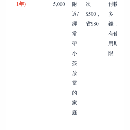
1年)
5,000
附
次
付較
近/
$500，
多
經
省$80
錢，
常
有使
帶
用期
小
限
孩
2
放
電
的
家
庭