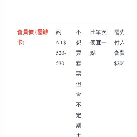
會員價 (需辦
約
不
比單次
需先
卡)
NT$
想
便宜一
付入
520-
買
點
會費
530
套
$200
到
票
但
會
不
定
期
去