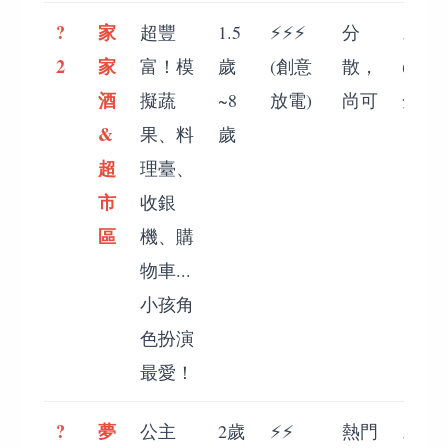
?
家
超豐
1.5
⚡⚡⚡
分
⚡⚡⚡
2
家
富！模
歲
(創意
散，
(較安
酒
擬蔬
~8
放電)
尚可
全)
&
果、料
歲
超
理臺、
市
收銀
區
機、購
物車...
小孩角
色扮演
最愛！
?
夢
公主
2歲
⚡⚡
熱門
⚡⚡⚡