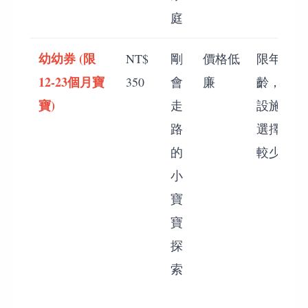
庭
幼幼券 (限
NT$
剛
價格低
限年
12-23個月寶
350
會
廉
齡，
寶)
走
設施
路
選擇
的
較少
小
寶
寶
探
索