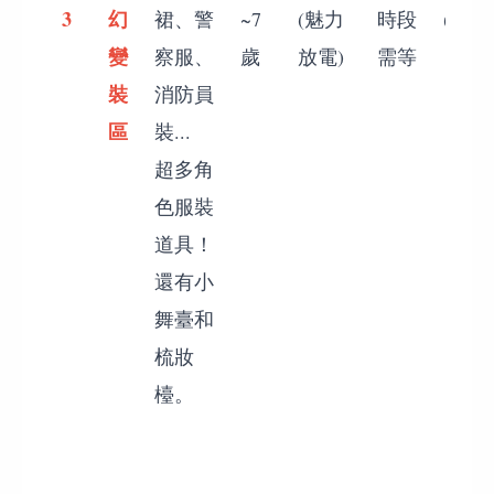
3
幻
裙、警
~7
(魅力
時段
(放空
變
察服、
歲
放電)
需等
裝
消防員
區
裝...
超多角
色服裝
道具！
還有小
舞臺和
梳妝
檯。