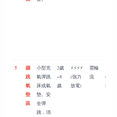
5
蹦
小型充
2歲
⚡⚡⚡⚡
需輪
⚡⚡⚡
跳
氣彈跳
~8
(強力
流
(注意
氣
床或氣
歲
放電)
秩序)
墊
墊。安
區
全彈
跳，消