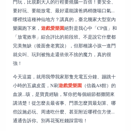
門玩，比規劃大人的行程要燒腦一百倍！要安全、
要好玩、要能放電、最好還能讓爸媽稍微喘口氣...
哪裡找這種神仙地方？講真的，臺北幾家大型室內
遊戲愛樂園
樂園跑下來，
絕對是我心中「CP值」和
「放電效率」綜合評比的前段班。不是說它什麼都
完美無缺（後面會老實說），但那種讓小孩一進門
就尖叫、玩到被拖走還依依不捨的魔力，真的很
強！
今天這篇，就用我帶我家那隻充電五分鐘、蹦跳十
遊戲愛樂園
小時的五歲皮蛋，N刷
（信義A8館）的
血淚...咳，是寶貴經驗，幫你把每個細節都攤開來
講清楚！從怎麼去最省事、門票怎麼買最划算、哪
些設施必玩、周邊吃什麼、甚至附近哪裡住方便...
通通告訴你。別再花冤枉錢踩雷啦！