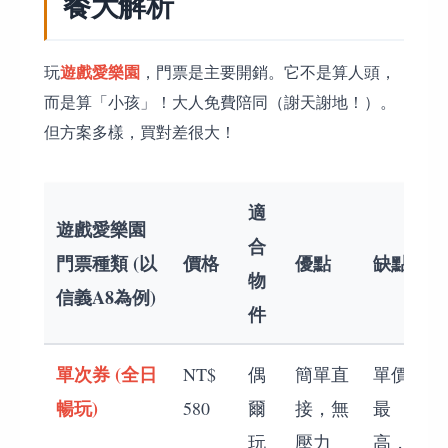
餐大解析
遊戲愛樂園
玩
，門票是主要開銷。它不是算人頭，
而是算「小孩」！大人免費陪同（謝天謝地！）。
但方案多樣，買對差很大！
適
遊戲愛樂園
合
門票種類 (以
價格
優點
缺點
物
信義A8為例)
件
單次券 (全日
NT$
偶
簡單直
單價
暢玩)
580
爾
接，無
最
玩
壓力
高，