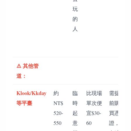
玩
的
人
1
⚠️ 其他管
道：
Klook/Kkday
約
臨
比現場
需提
等平臺
NT$
時
單次便
前購
520-
起
宜$30-
買憑
550
意
60
證，