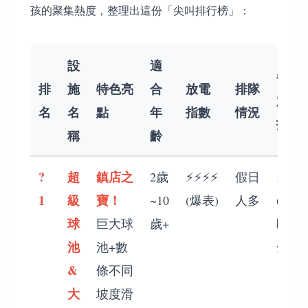
孩的聚集熱度，整理出這份「尖叫排行榜」：
設
適
爸媽
排
施
特色亮
合
放電
排隊
放空
名
名
點
年
指數
情況
指數
稱
齡
?
超
鎮店之
2歲
⚡⚡⚡⚡
假日
⚡⚡
1
級
寶！
~10
(爆表)
人多
(需緊
球
巨大球
歲+
盯安
池
池+數
全)
&
條不同
大
坡度滑