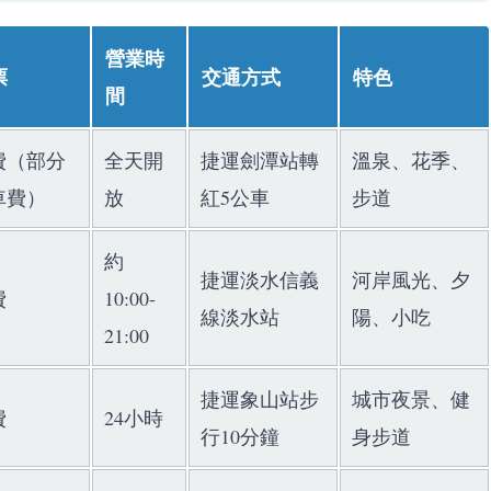
營業時
票
交通方式
特色
間
費（部分
全天開
捷運劍潭站轉
溫泉、花季、
車費）
放
紅5公車
步道
約
捷運淡水信義
河岸風光、夕
費
10:00-
線淡水站
陽、小吃
21:00
捷運象山站步
城市夜景、健
費
24小時
行10分鐘
身步道