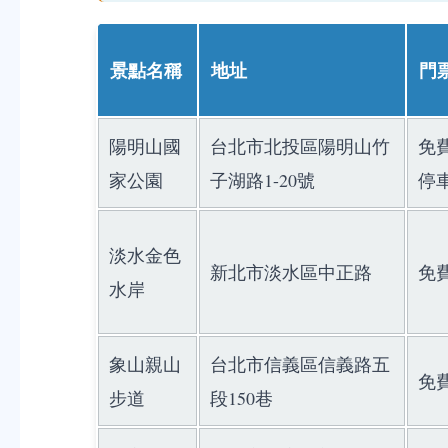
景點名稱
地址
門
陽明山國
台北市北投區陽明山竹
免
家公園
子湖路1-20號
停
淡水金色
新北市淡水區中正路
免
水岸
象山親山
台北市信義區信義路五
免
步道
段150巷