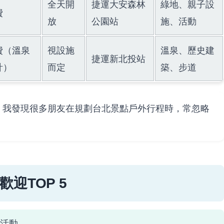
全天開
捷運大安森林
綠地、親子設
費
放
公園站
施、活動
費（溫泉
視設施
溫泉、歷史建
捷運新北投站
計）
而定
築、步道
。我發現很多朋友在規劃台北景點戶外行程時，常忽略
迎TOP 5
活動。