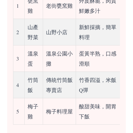
甕窯
外皮酥脆，肉質
1
老街甕窯雞
雞
鮮嫩多汁
山產
新鮮採摘，簡單
2
山野小店
野菜
料理
溫泉
溫泉公園小
蛋黃半熟，口感
3
蛋
攤
滑順
竹筒
傳統竹筒飯
竹香四溢，米飯
4
飯
專賣店
Q彈
梅子
酸甜美味，開胃
5
梅子料理屋
雞
下飯