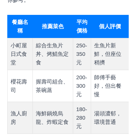
你參考。
餐廳名
平均
推薦菜色
個人評價
稱
價格
小町屋
綜合生魚片
250-
生魚片新
日式食
丼、烤鯖魚定
350
鮮，但座位
堂
食
元
稍擠
200-
師傅手藝
櫻花壽
握壽司組合、
300
好，但出餐
司
茶碗蒸
元
慢
180-
漁人廚
海鮮鍋燒烏
湯頭濃郁，
280
房
龍、炸蝦定食
環境普通
元