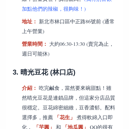
加點他們的辣椒，很夠味！)
地址：
新北市林口區中正路86號前 (通常
上午營業)
營業時間：
大約06:30-13:30 (賣完為止，
週日可能休)
3. 晴光豆花 (林口店)
介紹：
吃完鹹食，當然要來碗甜點！雖
然晴光豆花是連鎖品牌，但這家分店品質
很穩定。豆花綿密細緻，豆香濃郁。配料
「花生」
選擇多，推薦
煮得軟綿入口即
「芋圓」
「地瓜圓」
化，
和
QQ的很有