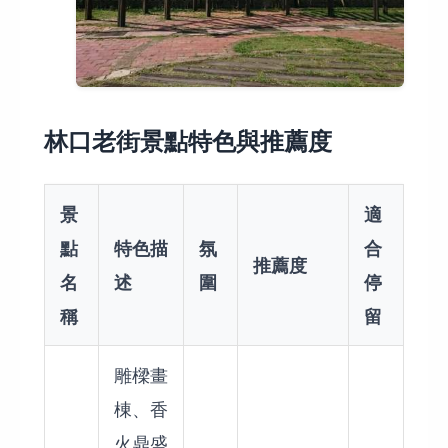
林口老街景點特色與推薦度
景
適
點
特色描
氛
合
推薦度
名
述
圍
停
稱
留
雕樑畫
棟、香
火鼎盛