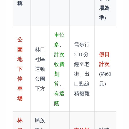
稱
場為
準)
車位
公
多
、
需步行
園
林口
假日
計次
5-10分
地
社區
計次
收費
鐘至老
下
運動
划
街、出
(約60
停
公園
算
、
口動線
元)
車
下方
有遮
稍複雜
場
蔭
林
民族