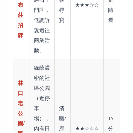
布
★★★☆☆
門牌，
尋
隨
莊
低調訴
寶
看
招
說過往
牌
商業活
動。
綠蔭濃
密的社
林
區公園
口
（近停
老
車
清
公
場），
幽/
15
園/
內有日
歷
★★☆☆☆
分