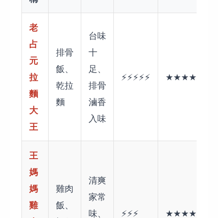
老
台味
占
排骨
十
元
飯、
足、
拉
⚡⚡⚡⚡⚡
★★★★☆
乾拉
排骨
麵
麵
滷香
大
入味
王
王
媽
清爽
媽
雞肉
家常
雞
飯、
味、
⚡⚡⚡
★★★★★