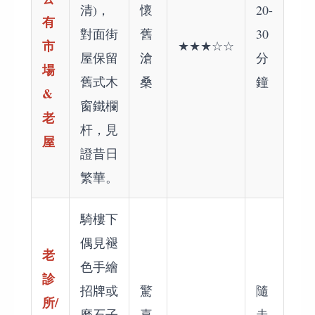
清)，
懷
20-
有
對面街
舊
30
市
★★★☆☆
屋保留
滄
分
場
舊式木
桑
鐘
&
窗鐵欄
老
杆，見
屋
證昔日
繁華。
騎樓下
偶見褪
老
色手繪
診
招牌或
驚
隨
所/
磨石子
喜
走