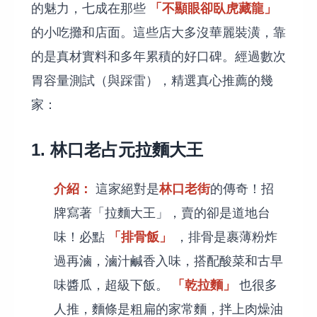
「不顯眼卻臥虎藏龍」
的魅力，七成在那些
的小吃攤和店面。這些店大多沒華麗裝潢，靠
的是真材實料和多年累積的好口碑。經過數次
胃容量測試（與踩雷），精選真心推薦的幾
家：
1. 林口老占元拉麵大王
介紹：
林口老街
這家絕對是
的傳奇！招
牌寫著「拉麵大王」，賣的卻是道地台
「排骨飯」
味！必點
，排骨是裹薄粉炸
過再滷，滷汁鹹香入味，搭配酸菜和古早
「乾拉麵」
味醬瓜，超級下飯。
也很多
人推，麵條是粗扁的家常麵，拌上肉燥油