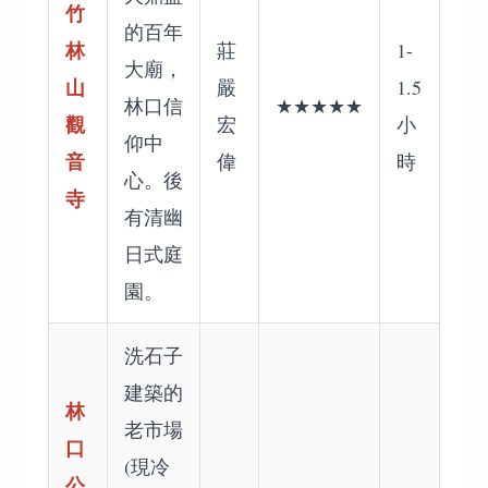
竹
的百年
林
莊
1-
大廟，
山
嚴
1.5
林口信
★★★★★
觀
宏
小
仰中
音
偉
時
心。後
寺
有清幽
日式庭
園。
洗石子
建築的
林
老市場
口
(現冷
公