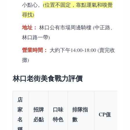
小點心。
(位置不固定，靠點運氣和嗅覺
尋找)
地址：
林口公有市場周邊騎樓 (中正路、
林口路一帶)
營業時間：
大約下午14:00-18:00 (賣完收
攤)
林口老街美食戰力評價
店
家
招牌
口味
排隊指
CP值
名
必點
特色
數
稱