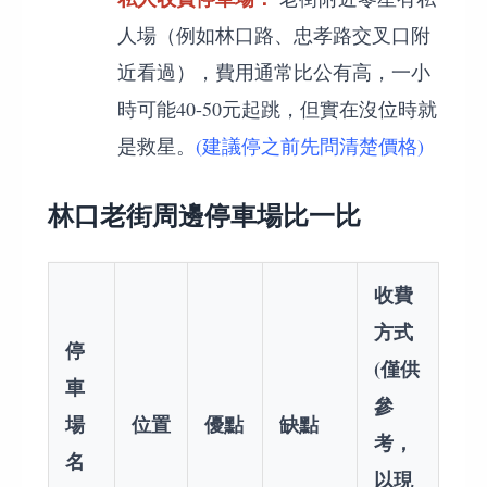
人場（例如林口路、忠孝路交叉口附
近看過），費用通常比公有高，一小
時可能40-50元起跳，但實在沒位時就
是救星。
(建議停之前先問清楚價格)
林口老街周邊停車場比一比
收費
方式
停
(僅供
車
參
場
位置
優點
缺點
考，
名
以現