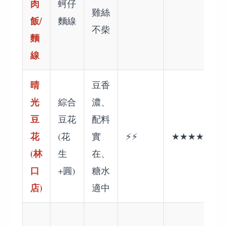
肉
蚵仔
雞絲
飯/
麵線
不柴
麵
線
晴
豆香
光
綜合
濃、
豆
豆花
配料
花
(花
實
⚡⚡
★★★★☆
(林
生
在、
口
+圓)
糖水
店)
適中