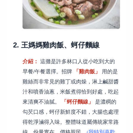
2. 王媽媽雞肉飯、蚵仔麵線
介紹：
這攤是許多林口人從小吃到大的
「雞肉飯」
早餐/午餐選擇。招牌
用的是
雞絲而非常見的雞丁或肉燥，淋上鹹甜醬
汁和噴香油蔥，米飯煮得恰到好處，吃起
「蚵仔麵線」
來清爽不油膩。
是濃稠的
勾芡口感，蚵仔新鮮度不錯，大腸也處理
得乾淨滷得入味。整體味道屬傳統家常路
線，份量實在，價格親民。
(我特別喜歡