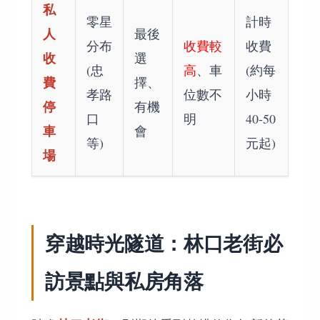
私
零星
計時
人
最後
分布
收費較
收費
收
選
(忠
高
、車
(約每
費
擇、
孝路
位數不
小時
停
有機
口
明
40-50
車
會
等)
元起)
場
穿越時光隧道：林口老街必
訪景點與私房角落