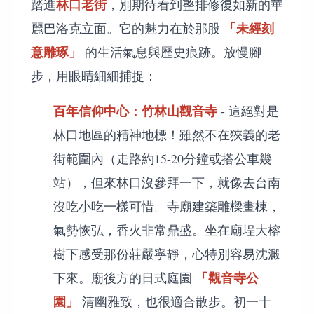
林口老街
踏進
，別期待看到整排修復如新的華
「未經刻
麗巴洛克立面。它的魅力在於那股
意雕琢」
的生活氣息與歷史痕跡。放慢腳
步，用眼睛細細捕捉：
百年信仰中心：竹林山觀音寺
- 這絕對是
林口地區的精神地標！雖然不在狹義的老
街範圍內（走路約15-20分鐘或搭公車幾
站），但來林口沒參拜一下，就像去台南
沒吃小吃一樣可惜。寺廟建築雕樑畫棟，
氣勢恢弘，香火非常鼎盛。坐在廟埕大榕
樹下感受那份莊嚴寧靜，心特別容易沈澱
「觀音寺公
下來。廟後方的日式庭園
園」
清幽雅致，也很適合散步。初一十