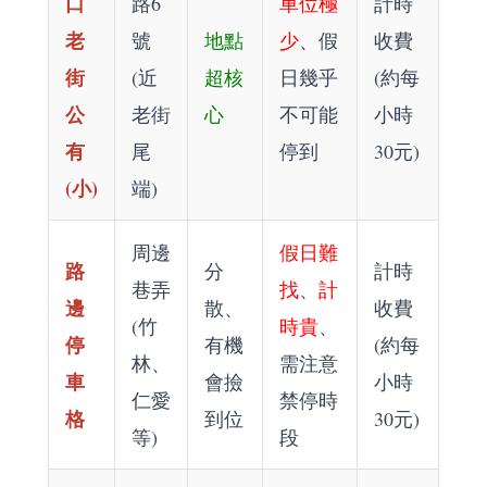
口
路6
車位極
計時
老
號
地點
少
、假
收費
街
(近
超核
日幾乎
(約每
公
老街
心
不可能
小時
有
尾
停到
30元)
(小)
端)
周邊
假日難
路
分
計時
巷弄
找
、
計
邊
散、
收費
(竹
時貴
、
停
有機
(約每
林、
需注意
車
會撿
小時
仁愛
禁停時
格
到位
30元)
等)
段