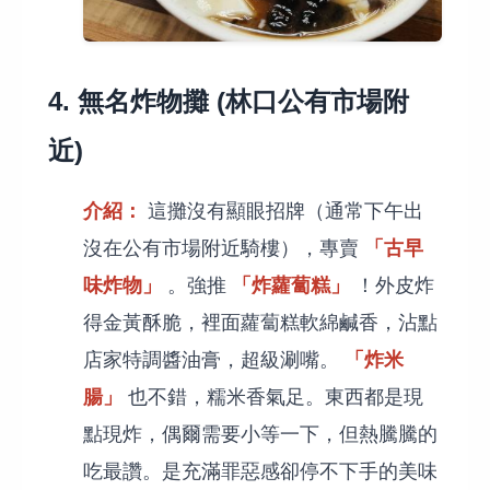
4. 無名炸物攤 (林口公有市場附
近)
介紹：
這攤沒有顯眼招牌（通常下午出
「古早
沒在公有市場附近騎樓），專賣
味炸物」
「炸蘿蔔糕」
。強推
！外皮炸
得金黃酥脆，裡面蘿蔔糕軟綿鹹香，沾點
「炸米
店家特調醬油膏，超級涮嘴。
腸」
也不錯，糯米香氣足。東西都是現
點現炸，偶爾需要小等一下，但熱騰騰的
吃最讚。是充滿罪惡感卻停不下手的美味