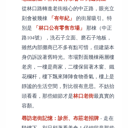
從林口路轉進老街核心的中正路，眼光立
「有年紀」
刻會被幾棟
的街屋吸引。特
「林口公有零售市場」
別是
那棟（中正
路104號），洗石子立面、磨石子地板，
雖然內部攤商已不多有點可惜，但建築本
身仍訴說著舊時光。市場對面幾棟兩層樓
老房，一樓是商家，二樓保留著木窗、鐵
花欄杆，樓下飄來陣陣食物香氣，樓上是
靜謐的生活空間，對比很有意思。不妨抬
林口老街
頭看看，那些細節才是
最真實的
容顏。
尋訪老街記憶：診所、布莊老招牌
- 走在
騎樓下，別只顧著看美食！仔細留意那些