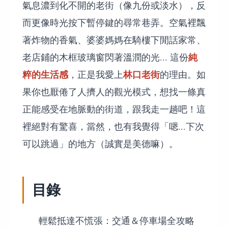
氣息濃到化不開的老街（像九份或淡水），反
而更像時光按下暫停鍵的尋常巷弄。空氣裡飄
著炸物的香氣、婆婆媽媽在騎樓下閒話家常、
純
老店鋪的木框玻璃窗閃著溫潤的光... 這份
粹的生活感
林口老街
，正是我愛上
的理由。如
果你也厭倦了人擠人的觀光模式，想找一條真
正能感受在地脈動的街道，跟我走一趟吧！這
裡絕對有驚喜，當然，也有我覺得「嗯...下次
可以跳過」的地方（誠實是美德嘛）。
目錄
輕鬆抵達不慌張：交通＆停車場全攻略