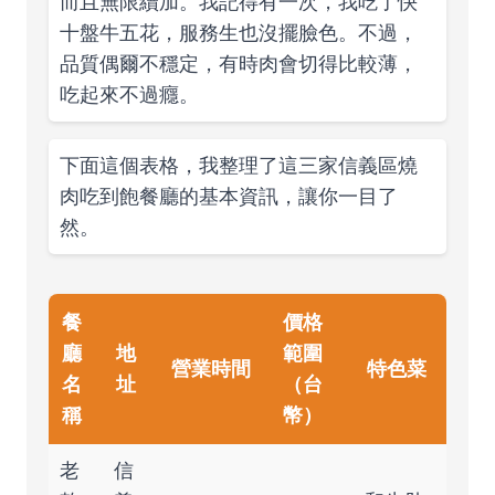
而且無限續加。我記得有一次，我吃了快
十盤牛五花，服務生也沒擺臉色。不過，
品質偶爾不穩定，有時肉會切得比較薄，
吃起來不過癮。
下面這個表格，我整理了這三家信義區燒
肉吃到飽餐廳的基本資訊，讓你一目了
然。
餐
價格
廳
地
範圍
營業時間
特色菜
名
址
（台
稱
幣）
老
信