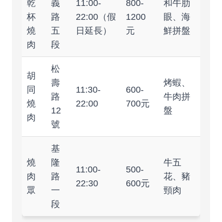
乾
義
11:00-
800-
和牛肋
杯
路
22:00（假
1200
眼、海
燒
五
日延長）
元
鮮拼盤
肉
段
松
胡
壽
烤蝦、
同
11:30-
600-
路
牛肉拼
燒
22:00
700元
12
盤
肉
號
基
燒
隆
牛五
11:00-
500-
肉
路
花、豬
22:30
600元
眾
一
頸肉
段