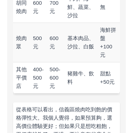
胡同
600
700
鮮、蔬菜、
無
燒肉
元
元
沙拉
海鮮拼
燒肉
500
600
基本肉品、
盤
眾
元
元
沙拉、白飯
+100
元
其他
400-
500-
豬雞牛、飲
甜點
平價
500
600
料
+50元
店
元
元
從表格可以看出，信義區燒肉吃到飽的價
格彈性大。我個人覺得，如果預算夠，選
高價位體驗更好；但如果只是想吃粗飽，