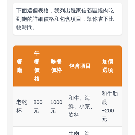
下面這個表格，我列出幾家信義區燒肉吃
到飽的詳細價格和包含項目，幫你省下比
較時間。
午
餐
餐
晚餐
加價
包含項目
廳
價
價格
選項
格
和牛肋
和牛、海
老乾
800
1000
眼
鮮、小菜、
杯
元
元
+200
飲料
元
牛肉、海