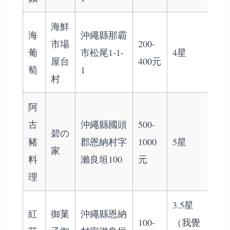
海鮮
海
沖繩縣那霸
市場
200-
葡
市松尾1-1-
4星
屋台
400元
萄
1
村
阿
古
沖繩縣國頭
500-
碧の
豬
郡恩納村字
1000
5星
家
料
瀨良垣100
元
理
3.5星
紅
御菓
沖繩縣恩納
100-
（我覺