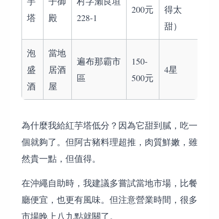
芋
子御
村字瀨良垣
200元
得太
塔
殿
228-1
甜）
泡
當地
遍布那霸市
150-
盛
居酒
4星
區
500元
酒
屋
為什麼我給紅芋塔低分？因為它甜到膩，吃一
個就夠了。但阿古豬料理超推，肉質鮮嫩，雖
然貴一點，但值得。
在沖繩自助時，我建議多嘗試當地市場，比餐
廳便宜，也更有風味。但注意營業時間，很多
市場晚上八九點就關了。