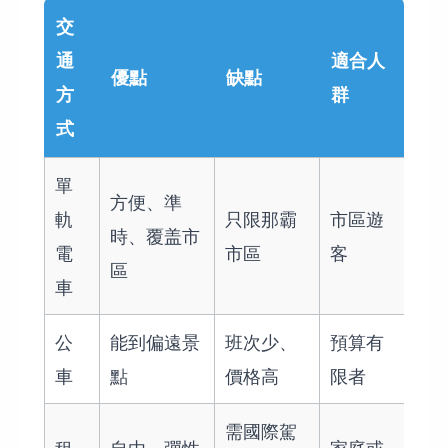
交
通
適合人
優點
缺點
方
群
式
單
方便、準
軌
只限那霸
市區遊
時、覆盖市
電
市區
客
區
車
公
能到偏遠景
班次少、
預算有
車
點
價格高
限者
需國際駕