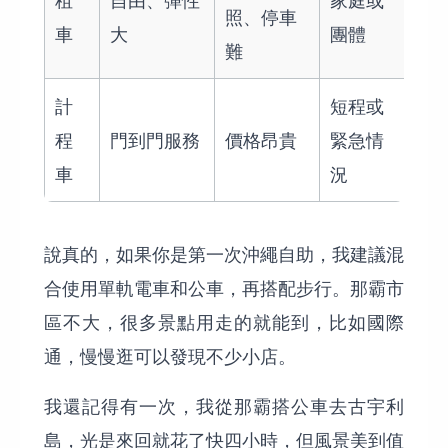
租
自由、彈性
家庭或
照、停車
車
大
團體
難
計
短程或
程
門到門服務
價格昂貴
緊急情
車
況
說真的，如果你是第一次沖繩自助，我建議混
合使用單軌電車和公車，再搭配步行。那霸市
區不大，很多景點用走的就能到，比如國際
通，慢慢逛可以發現不少小店。
我還記得有一次，我從那霸搭公車去古宇利
島，光是來回就花了快四小時，但風景美到值