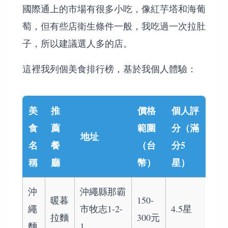
國際通上的市場有很多小吃，像紅芋塔和海葡
萄，但有些店衛生條件一般，我吃過一次拉肚
子，所以建議選人多的店。
這裡我列個美食排行榜，基於我個人體驗：
美
推
價格
個人評
食
薦
範圍
分（滿
地址
名
餐
（台
分5
稱
廳
幣）
星）
沖
沖繩縣那霸
暖暮
150-
繩
市牧志1-2-
4.5星
拉麵
300元
麵
1