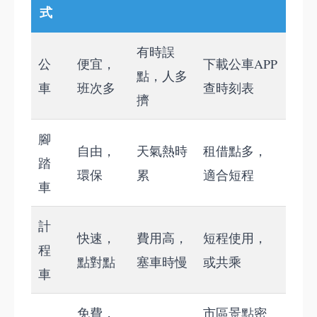
式
有時誤
公
便宜，
下載公車APP
點，人多
車
班次多
查時刻表
擠
腳
自由，
天氣熱時
租借點多，
踏
環保
累
適合短程
車
計
快速，
費用高，
短程使用，
程
點對點
塞車時慢
或共乘
車
免費，
市區景點密