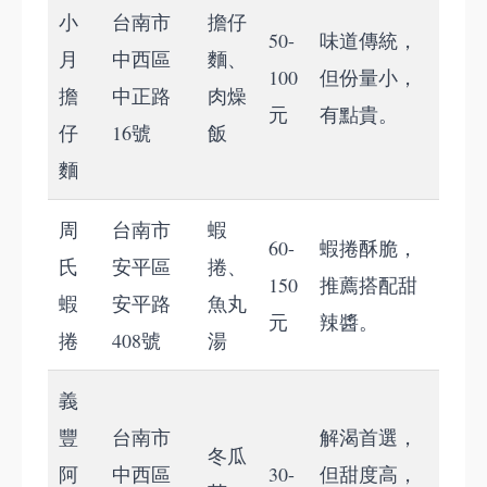
小
台南市
擔仔
50-
味道傳統，
月
中西區
麵、
100
但份量小，
擔
中正路
肉燥
元
有點貴。
仔
16號
飯
麵
周
台南市
蝦
60-
蝦捲酥脆，
氏
安平區
捲、
150
推薦搭配甜
蝦
安平路
魚丸
元
辣醬。
捲
408號
湯
義
豐
台南市
解渴首選，
冬瓜
阿
中西區
30-
但甜度高，