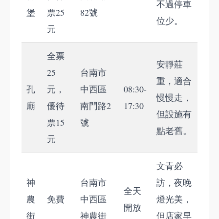
不過停車
堡
票25
82號
位少。
元
全票
安靜莊
25
台南市
重，適合
孔
元，
中西區
08:30-
慢慢走，
廟
優待
南門路2
17:30
但設施有
票15
號
點老舊。
元
文青必
神
台南市
訪，夜晚
全天
農
免費
中西區
燈光美，
開放
街
神農街
但店家早