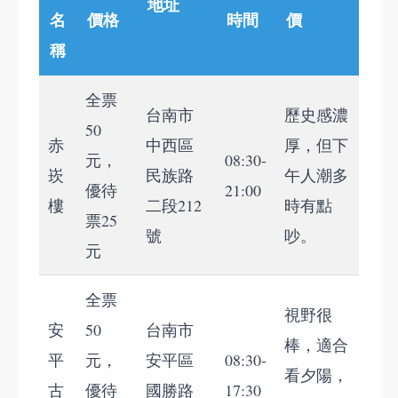
地址
名
價格
時間
價
稱
全票
台南市
歷史感濃
50
赤
中西區
厚，但下
元，
08:30-
崁
民族路
午人潮多
優待
21:00
樓
二段212
時有點
票25
號
吵。
元
全票
視野很
安
50
台南市
棒，適合
平
元，
安平區
08:30-
看夕陽，
古
優待
國勝路
17:30