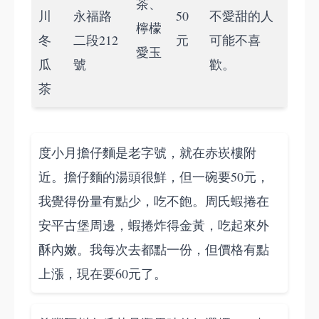
茶、
川
永福路
50
不愛甜的人
檸檬
冬
二段212
元
可能不喜
愛玉
瓜
號
歡。
茶
度小月擔仔麵是老字號，就在赤崁樓附
近。擔仔麵的湯頭很鮮，但一碗要50元，
我覺得份量有點少，吃不飽。周氏蝦捲在
安平古堡周邊，蝦捲炸得金黃，吃起來外
酥內嫩。我每次去都點一份，但價格有點
上漲，現在要60元了。