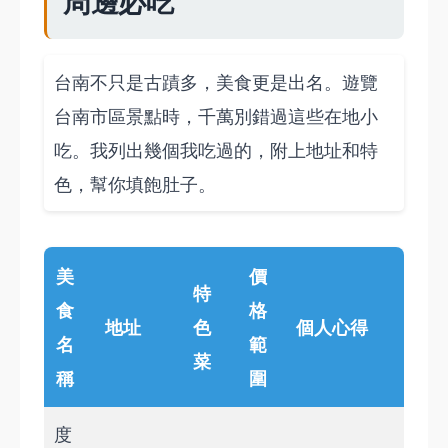
周邊必吃
台南不只是古蹟多，美食更是出名。遊覽
台南市區景點時，千萬別錯過這些在地小
吃。我列出幾個我吃過的，附上地址和特
色，幫你填飽肚子。
美
價
特
食
格
地址
色
個人心得
名
範
菜
稱
圍
度