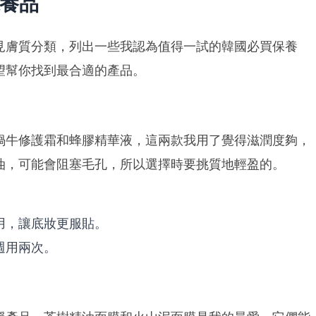
養品
見膚質分類，列出一些我認為值得一試的韓國必買保養
望幫你找到最合適的產品。
蝸牛修護霜和蜂膠精華液，這兩款我用了覺得滋潤度夠，
油，可能會阻塞毛孔，所以選擇時要挑質地輕盈的。
。
用，讓底妝更服貼。
週用兩次。