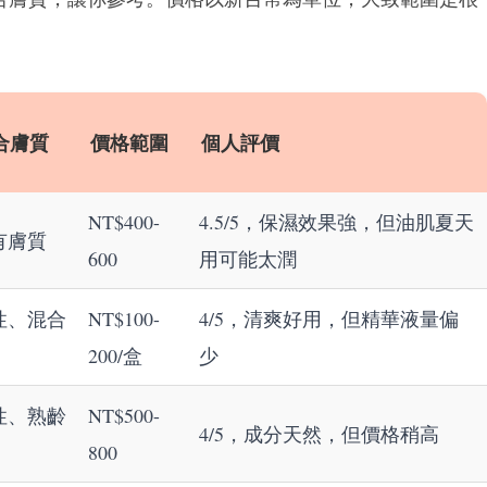
合膚質
價格範圍
個人評價
NT$400-
4.5/5，保濕效果強，但油肌夏天
有膚質
600
用可能太潤
性、混合
NT$100-
4/5，清爽好用，但精華液量偏
200/盒
少
性、熟齡
NT$500-
4/5，成分天然，但價格稍高
800