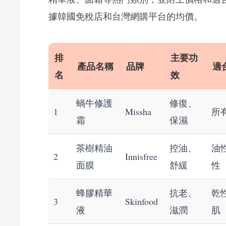
據韓國免稅店和台灣網購平台的均價。
排
主要功
產品名稱
品牌
適
名
效
蝸牛修護
修復、
1
Missha
所
霜
保濕
茶樹精油
控油、
油
2
Innisfree
面膜
舒緩
性
蜂膠精華
抗老、
乾
3
Skinfood
液
滋潤
肌