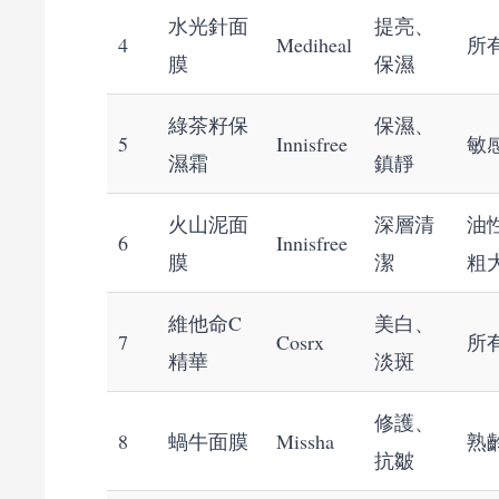
水光針面
提亮、
4
Mediheal
所
膜
保濕
綠茶籽保
保濕、
5
Innisfree
敏
濕霜
鎮靜
火山泥面
深層清
油
6
Innisfree
膜
潔
粗
維他命C
美白、
7
Cosrx
所
精華
淡斑
修護、
8
蝸牛面膜
Missha
熟
抗皺