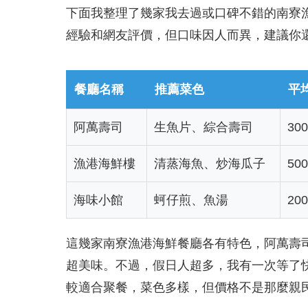
下面我整理了幾家我去過或口碑不錯的南寮
經驗和網友評價，但口味因人而異，建議你
餐廳名稱
推薦菜色
平
阿萬壽司
生魚片、綜合壽司
30
漁港海鮮樓
清蒸海魚、炒海瓜子
50
海味小館
蚵仔煎、魚湯
20
這幾家南寮漁港海鮮餐廳各有特色，阿萬壽
超美味。不過，假日人超多，我有一次等了
較適合聚餐，菜色多樣，但價格不是那麼親