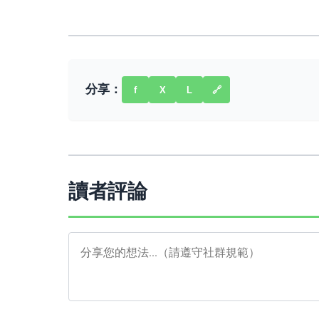
分享：
f
X
L
🔗
讀者評論