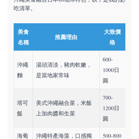
吃清單。
美食
大致價
推薦理由
名稱
格
600-
沖繩
湯頭清淡，豬肉軟嫩，
1000日
麵
是當地家常味
圓
700-
塔可
美式沖繩融合菜，米飯
1200日
飯
上加肉醬和生菜
圓
海葡
沖繩特產海藻，口感獨
500-800