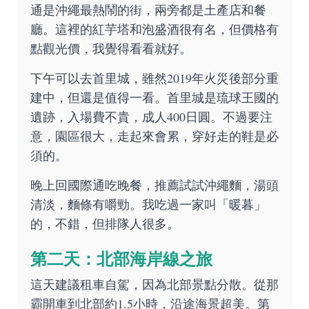
通是沖繩最熱鬧的街，兩旁都是土產店和餐
廳。這裡的紅芋塔和泡盛酒很有名，但價格有
點觀光價，我覺得看看就好。
下午可以去首里城，雖然2019年火災後部分重
建中，但還是值得一看。首里城是琉球王國的
遺跡，入場費不貴，成人400日圓。不過要注
意，園區很大，走起來會累，穿好走的鞋是必
須的。
晚上回國際通吃晚餐，推薦試試沖繩麵，湯頭
清淡，麵條有嚼勁。我吃過一家叫「暖暮」
的，不錯，但排隊人很多。
第二天：北部海岸線之旅
這天建議租車自駕，因為北部景點分散。從那
霸開車到北部約1.5小時，沿途海景超美。第