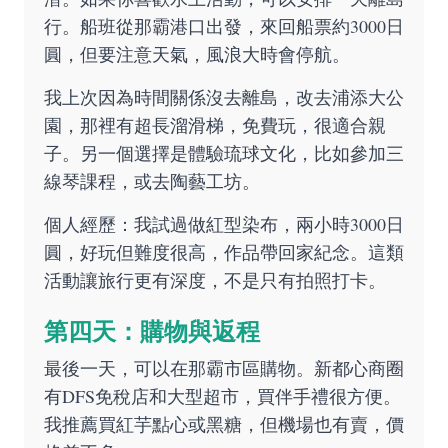
行。船班從那霸港口出發，來回船票約3000日
圓，但要注意天氣，風浪大時會停航。
我上次因為時間關係沒去離島，改去浦添大公
園，那裡有超長溜滑梯，免費玩，很適合親
子。另一個選擇是體驗琉球文化，比如參加三
線琴課程，或去陶藝工坊。
個人經歷：我試過做紅型染布，兩小時3000日
圓，好玩但難度很高，作品帶回家紀念。這類
活動讓旅行更有深度，不是只有拍照打卡。
第四天：購物與返程
最後一天，可以在那霸市區購物。新都心商圈
有DFS免稅店和大型超市，買伴手禮很方便。
我推薦買紅芋點心或黑糖，但機場也有賣，價