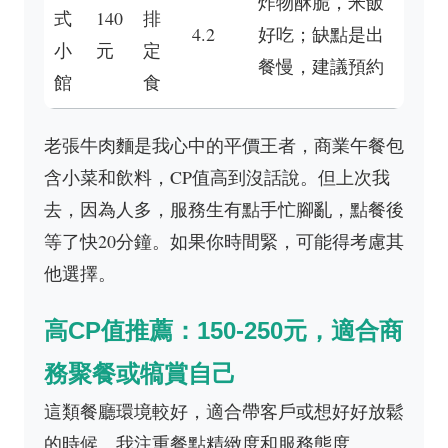
炸物酥脆，米飯
式
140
排
4.2
好吃；缺點是出
小
元
定
餐慢，建議預約
館
食
老張牛肉麵是我心中的平價王者，商業午餐包
含小菜和飲料，CP值高到沒話說。但上次我
去，因為人多，服務生有點手忙腳亂，點餐後
等了快20分鐘。如果你時間緊，可能得考慮其
他選擇。
高CP值推薦：150-250元，適合商
務聚餐或犒賞自己
這類餐廳環境較好，適合帶客戶或想好好放鬆
的時候。我注重餐點精緻度和服務態度。