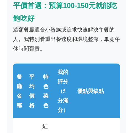
平價首選：預算100-150元就能吃
飽吃好
這類餐廳適合小資族或追求快速解決午餐的
人。我特別看重出餐速度和環境整潔，畢竟午
休時間寶貴。
我的
餐
平
特
評分
廳
均
色
（5
優點與缺點
名
價
菜
分滿
稱
格
色
分）
紅