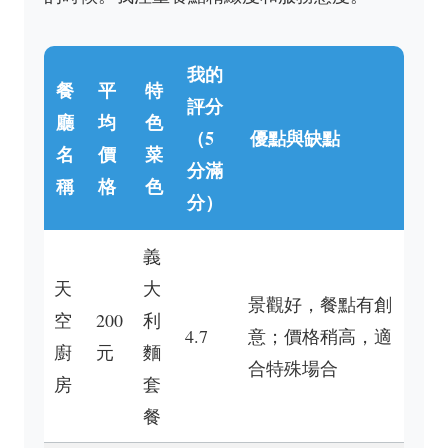
我的
餐
平
特
評分
廳
均
色
（5
優點與缺點
名
價
菜
分滿
稱
格
色
分）
義
天
大
景觀好，餐點有創
空
200
利
4.7
意；價格稍高，適
廚
元
麵
合特殊場合
房
套
餐