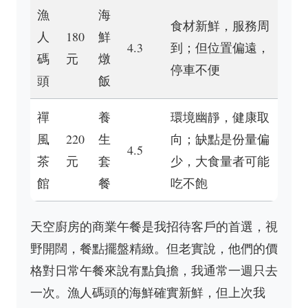
漁
海
食材新鮮，服務周
人
180
鮮
4.3
到；但位置偏遠，
碼
元
燉
停車不便
頭
飯
禪
養
環境幽靜，健康取
風
220
生
向；缺點是份量偏
4.5
茶
元
套
少，大食量者可能
館
餐
吃不飽
天空廚房的商業午餐是我招待客戶的首選，視
野開闊，餐點擺盤精緻。但老實說，他們的價
格對日常午餐來說有點負擔，我通常一週只去
一次。漁人碼頭的海鮮確實新鮮，但上次我