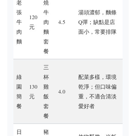
老
燒
張
牛
湯頭濃郁，麵條
120
牛
肉
4.5
Q彈；缺點是店
元
肉
麵
面小，常要排隊
麵
套
餐
三
綠
杯
配菜多樣，環境
園
130
雞
乾淨；但口味偏
4.0
簡
元
飯
重，不適合清淡
餐
套
愛好者
餐
日
豬