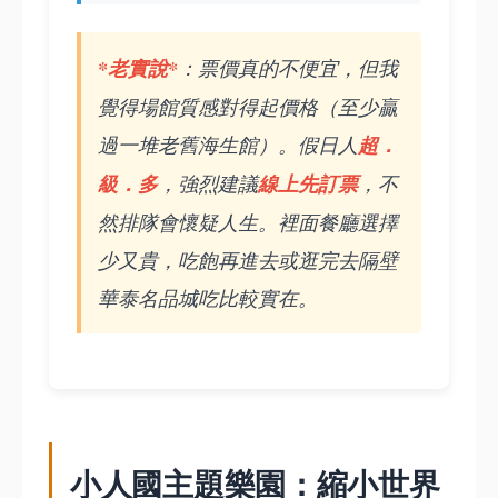
*老實說*
：票價真的不便宜，但我
覺得場館質感對得起價格（至少贏
過一堆老舊海生館）。假日人
超．
級．多
，強烈建議
線上先訂票
，不
然排隊會懷疑人生。裡面餐廳選擇
少又貴，吃飽再進去或逛完去隔壁
華泰名品城吃比較實在。
小人國主題樂園：縮小世界