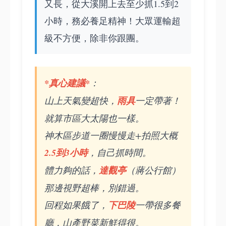
又長，從大溪開上去至少抓1.5到2
小時，務必養足精神！大眾運輸超
級不方便，除非你跟團。
*真心建議*
：
山上天氣變超快，
雨具
一定帶著！
就算市區大太陽也一樣。
神木區步道一圈慢慢走+拍照大概
2.5到3小時
，自己抓時間。
體力夠的話，
達觀亭
（蔣公行館）
那邊視野超棒，別錯過。
回程如果餓了，
下巴陵
一帶很多餐
廳，山產野菜新鮮得很。