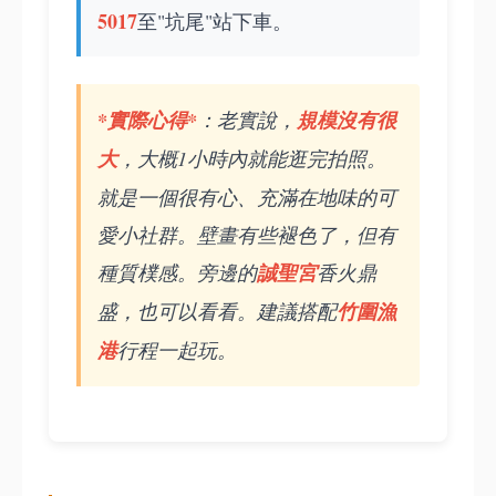
5017
至"坑尾"站下車。
*實際心得*
：老實說，
規模沒有很
大
，大概1小時內就能逛完拍照。
就是一個很有心、充滿在地味的可
愛小社群。壁畫有些褪色了，但有
種質樸感。旁邊的
誠聖宮
香火鼎
盛，也可以看看。建議搭配
竹圍漁
港
行程一起玩。