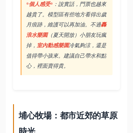
*個人感受*
：說實話，門票也越來
越貴了。模型區有些地方看得出歲
月痕跡，維護可以再加油。不過
轟
浪水樂園
（夏天開放）小朋友玩瘋
掉，
室內動感樂園
冷氣夠涼，還是
值得帶小孩來。建議自己帶水和點
心，裡面賣得貴。
埔心牧場：都市近郊的草原
時光