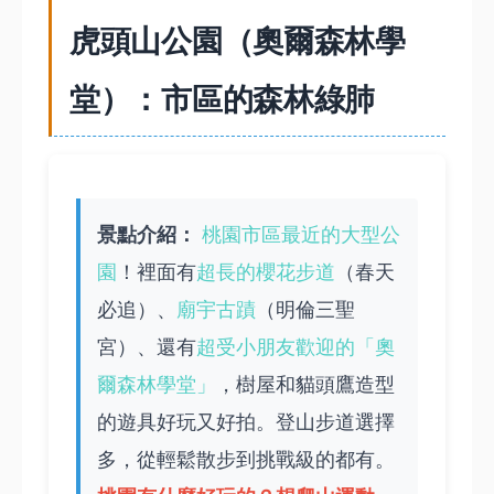
虎頭山公園（奧爾森林學
堂）：市區的森林綠肺
景點介紹：
桃園市區最近的大型公
園
！裡面有
超長的櫻花步道
（春天
必追）、
廟宇古蹟
（明倫三聖
宮）、還有
超受小朋友歡迎的「奧
爾森林學堂」
，樹屋和貓頭鷹造型
的遊具好玩又好拍。登山步道選擇
多，從輕鬆散步到挑戰級的都有。