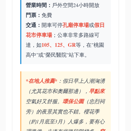
營業時間：
戶外空間24小時開放
門票：
免費
交通：
孔廟停車場
假日
開車可停
或
花市停車場
；公車非常多路線可
105、125、GR
達，如
等，在"桃園
高中"或"榮民醫院"站下車。
*在地人推薦*
：假日早上人潮洶湧
（尤其花市和奧爾那邊），
早點來
空氣好又舒服。
環保公園
（忠烈祠
旁）的夜景其實也不錯。櫻花季
（約1月底至3月）人爆多，要有心