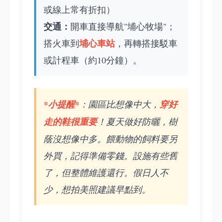
或線上常有折扣）
交通：
開車直接導航"埔心牧場"；
埔心車站
搭火車到
，再轉搭接駁車
或計程車（約10分鐘）。
*小提醒*
：園區比想像中大，
穿好
走的鞋很重要
！夏天做好防曬，樹
蔭沒想像中多。餵動物的飼料要另
外買，記得準備零錢。設施有些舊
了，但整體維護還行。假日人不
少，想拍美照建議早點到。