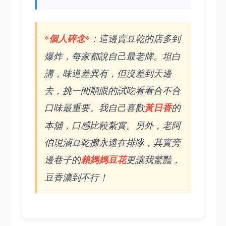
*個人碎念*
：這邊賣豆乾的店多到
爆炸，每家都說自己最老牌。坦白
講，味道差異有，但沒差到天邊
去，挑一間順眼的試吃看看合不合
口味最重要。我自己喜歡
黃日香
的
本舖，口感比較紮實。另外，老阿
伯現滷豆乾攤永遠在排隊，其實旁
邊巷子的
賴媽媽豆花
更讓我驚豔，
豆香濃到不行！