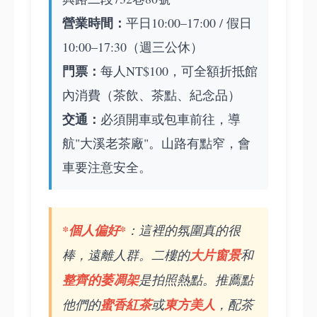
營業時間：
平日10:00–17:00 / 假日
10:00–17:30（週三公休）
門票：
每人NT$100，可全額折抵館
內消費（茶飲、茶點、紀念品）
交通：
必須開車或包車前往，導
航"大溪老茶廠"。山路有點窄，會
車要注意安全。
*個人偏好*
：這裡的氛圍真的很
棒，遠離人群。二樓的
大片窗景
和
整齊的萎凋架
是拍照熱點。推薦點
他們的
蜜香紅茶
或
東方美人
，配茶