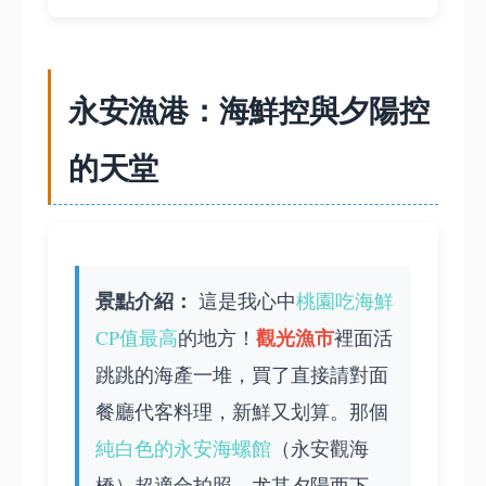
永安漁港：海鮮控與夕陽控
的天堂
景點介紹：
這是我心中
桃園吃海鮮
觀光漁市
CP值最高
的地方！
裡面活
跳跳的海產一堆，買了直接請對面
餐廳代客料理，新鮮又划算。那個
純白色的永安海螺館
（永安觀海
橋）超適合拍照，尤其夕陽西下