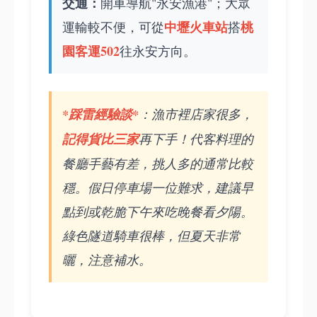
交通：
開車導航"永安漁港"；大眾
中壢火車站
桃
運輸較不便，可從
搭
園客運502
往永安方向。
*踩雷經驗談*
：漁市裡店家很多，
記得貨比三家
再下手！代客料理的
餐廳手藝有差，挑人多的通常比較
穩。假日停車場一位難求，建議早
點到或乾脆下午來吃晚餐看夕陽。
綠色隧道騎車很棒，但夏天非常
曬，注意補水。