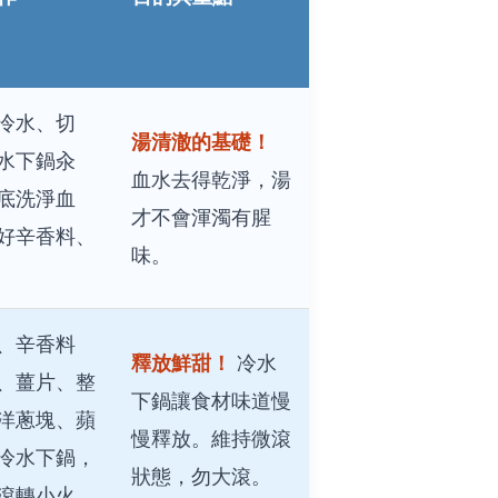
冷水、切
湯清澈的基礎！
水下鍋汆
血水去得乾淨，湯
底洗淨血
才不會渾濁有腥
好辛香料、
味。
、辛香料
釋放鮮甜！
冷水
、薑片、整
下鍋讓食材味道慢
洋蔥塊、蘋
慢釋放。維持微滾
冷水下鍋，
狀態，勿大滾。
滾轉小火