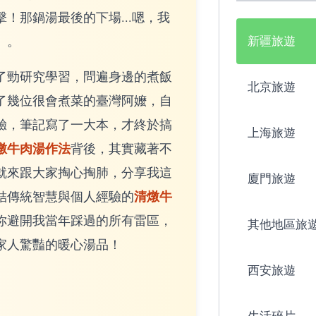
！那鍋湯最後的下場...嗯，我
）。
新疆旅遊
了勁研究學習，問遍身邊的煮飯
北京旅遊
了幾位很會煮菜的臺灣阿嬤，自
驗，筆記寫了一大本，才終於搞
上海旅遊
燉牛肉湯作法
背後，其實藏著不
就來跟大家掏心掏肺，分享我這
廈門旅遊
清燉牛
結傳統智慧與個人經驗的
你避開我當年踩過的所有雷區，
其他地區旅
家人驚豔的暖心湯品！
西安旅遊