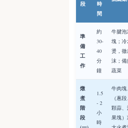
段
時
間
約
牛腱泡
準
30-
塊；冷
備
40
燙，徹
工
分
沫；備
作
鐘
蔬菜
燉
牛肉塊
1.5
煮
（蔥段
- 2
階
顆蒜、
小
段
果塊）
時
(一)
大火煮