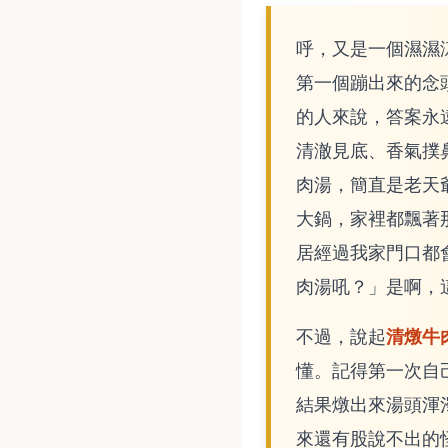
呼，又是一個濕濕
第一個蹦出來的念
的人來說，答案永
清澈見底、香氣撲
肉湯，簡直是老天
大鍋，家裡都飄著
居經過我家門口都
肉湯吼？」是啊，
清燉牛
不過，說起
懂。記得第一次自
結果燉出來湯頭渾
來還有股說不出的