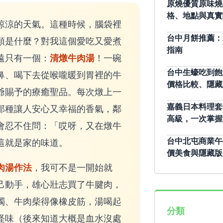
原燒優質原味燒
格、地點與真實
涼涼的天氣。這種時候，腦袋裡
台中月餅推薦：
頭是什麼？對我這個愛吃又愛煮
指南
清燉牛肉湯
遠只有一個：
！一碗
台中生蠔吃到飽
鼻、喝下去從喉嚨暖到胃裡的牛
價格比較、隱藏
爺賜予的療癒聖品。每次燉上一
那種讓人安心又幸福的香氣，鄰
嘉義日本料理套
高級，一次掌握
會忍不住問：「哎呀，又在燉牛
這就是家的味道。
台中北屯商業午
價美食與隱藏版
肉湯作法
，我可不是一開始就
己動手，雄心壯志買了牛腱肉，
濁、牛肉柴得像橡皮筋，湯喝起
分類
怪味（後來知道大概是血水沒處