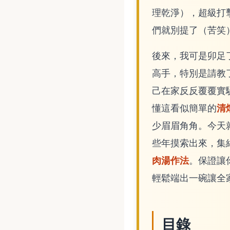
理乾淨），超級打擊
們就別提了（苦笑
後來，我可是卯足
高手，特別是請教
己在家反反覆覆實
清
懂這看似簡單的
少眉眉角角。今天
些年摸索出來，集
肉湯作法
。保證讓
輕鬆端出一碗讓全
目錄