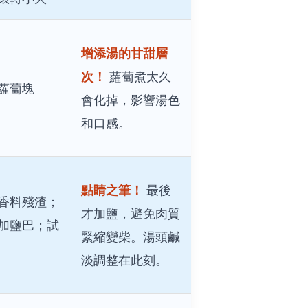
增添湯的甘甜層
次！
蘿蔔煮太久
蘿蔔塊
會化掉，影響湯色
和口感。
點睛之筆！
最後
香料殘渣；
才加鹽，避免肉質
加鹽巴；試
緊縮變柴。湯頭鹹
淡調整在此刻。