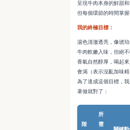
呈現牛肉本身的鮮甜和
但每個環節的時間掌握
我的終極目標：
湯色清澈透亮，像琥珀
牛肉軟嫩入味，但絕不
香氣自然醇厚，喝起來
會渴（表示沒亂加味精
為了達成這個目標，我
著做就對了：
所
階
需
關鍵動