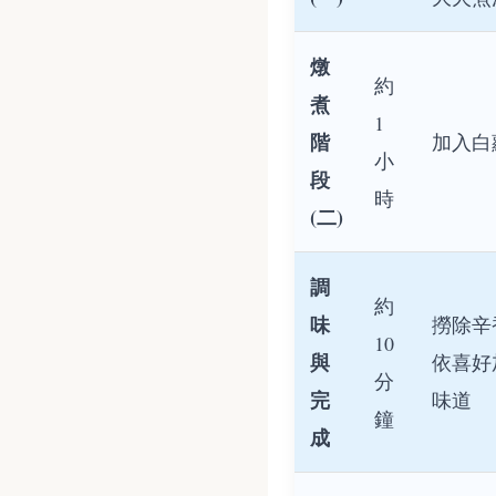
燉
約
煮
1
階
加入白
小
段
時
(二)
調
約
味
撈除辛
10
與
依喜好
分
完
味道
鐘
成