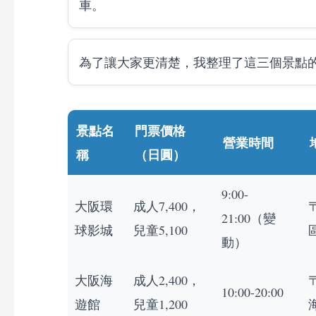
車。
為了讓大家更清楚，我整理了這三個景點
景點名
門票價格
營業時間
稱
（日圓）
9:00-
大阪環
成人7,400，
21:00（變
球影城
兒童5,100
動）
大阪海
成人2,400，
10:00-20:00
遊館
兒童1,200