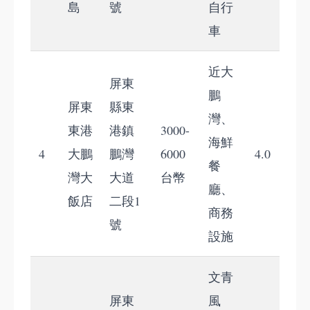
島
號
自行
車
近大
屏東
鵬
屏東
縣東
灣、
東港
港鎮
3000-
海鮮
4
大鵬
鵬灣
6000
4.0
餐
灣大
大道
台幣
廳、
飯店
二段1
商務
號
設施
文青
屏東
風