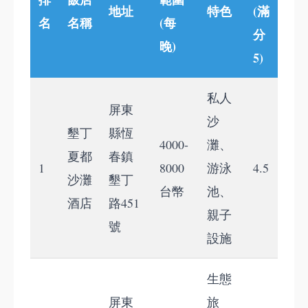
地址
特色
(滿
名
名稱
(每
分
晚)
5)
私人
屏東
沙
墾丁
縣恆
4000-
灘、
夏都
春鎮
1
8000
游泳
4.5
沙灘
墾丁
台幣
池、
酒店
路451
親子
號
設施
生態
屏東
旅