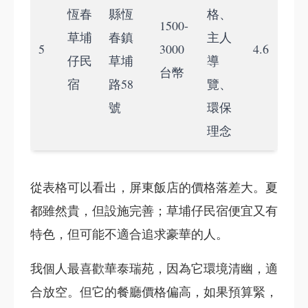
恆春
縣恆
格、
1500-
草埔
春鎮
主人
5
3000
4.6
仔民
草埔
導
台幣
宿
路58
覽、
號
環保
理念
從表格可以看出，屏東飯店的價格落差大。夏
都雖然貴，但設施完善；草埔仔民宿便宜又有
特色，但可能不適合追求豪華的人。
我個人最喜歡華泰瑞苑，因為它環境清幽，適
合放空。但它的餐廳價格偏高，如果預算緊，