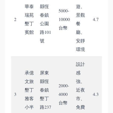
華泰
縣恆
遊、
5000-
瑞苑
春鎮
景觀
2
10000
4.7
墾丁
公園
餐
台幣
賓館
路101
廳、
號
安靜
環境
設計
承億
屏東
感
文旅
縣恆
強、
2000-
墾丁
春鎮
近夜
3
4000
4.3
雅客
墾丁
市、
台幣
小半
路237
免費