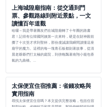
上海城隍廟指南：從交通到門
票、參觀路線到附近景點，一文
讀懂百年道觀
哈囉～我是帶著團友們在城隍廟轉了十年圈的路書
君！記得有位韓國阿姨第一次來時，硬是在財神殿前
擲了十次筊才求到聖杯，那份虔誠讓我瞬間讀懂這座
廟宇的魔力。這裡的每一塊青石板都刻著故事，從清
晨老爺爺們打太極的庭院，到傍晚飄著南翔小籠包香
氣的九曲橋。...
太保便宜住宿推薦：省錢攻略與
實用指南
尋找太保便宜住宿嗎？本文提供完整攻略，包括住宿
類型比較、省錢技巧和常見問答，幫助您輕鬆找到理