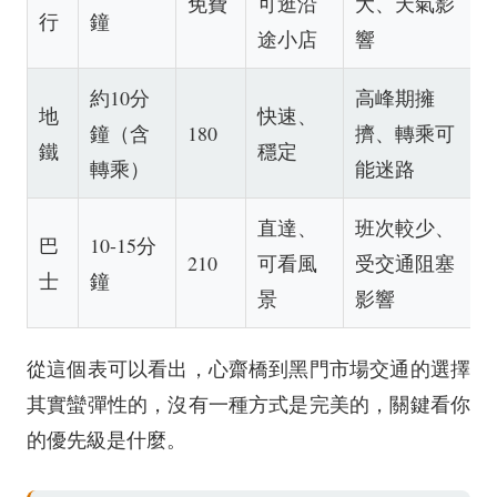
免費
可逛沿
大、天氣影
行
鐘
途小店
響
約10分
高峰期擁
地
快速、
鐘（含
180
擠、轉乘可
鐵
穩定
轉乘）
能迷路
直達、
班次較少、
巴
10-15分
210
可看風
受交通阻塞
士
鐘
景
影響
從這個表可以看出，心齋橋到黑門市場交通的選擇
其實蠻彈性的，沒有一種方式是完美的，關鍵看你
的優先級是什麼。