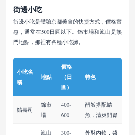
街邊小吃
街邊小吃是體驗京都美食的快捷方式，價格實
惠，通常在500日圓以下。錦市場和嵐山是熱
門地點，那裡有各種小吃攤。
價格
小吃名
地點
（日
特色
稱
圓）
錦市
400-
醋飯搭配鯖
鯖壽司
場
600
魚，清爽開胃
嵐山
300-
外酥內軟，醬