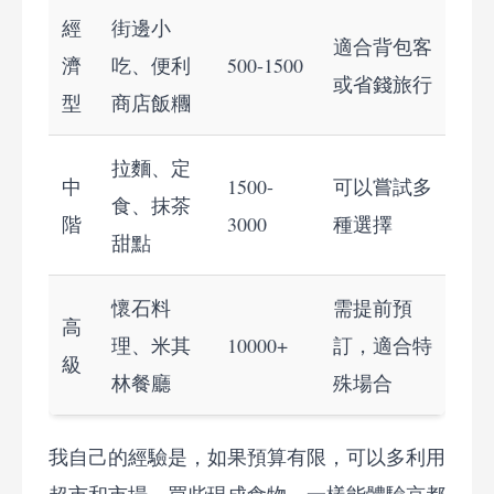
經
街邊小
適合背包客
濟
吃、便利
500-1500
或省錢旅行
型
商店飯糰
拉麵、定
中
1500-
可以嘗試多
食、抹茶
階
3000
種選擇
甜點
懷石料
需提前預
高
理、米其
10000+
訂，適合特
級
林餐廳
殊場合
我自己的經驗是，如果預算有限，可以多利用