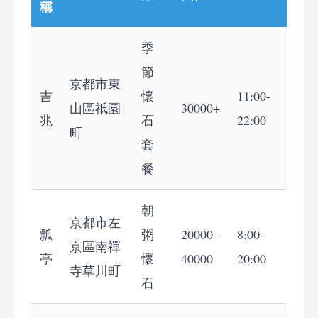
稱
季
節
京都市東
吉
懷
11:00-
山區祇園
30000+
兆
石
22:00
町
套
餐
朝
京都市左
瓢
粥
20000-
8:00-
京區南禪
亭
懷
40000
20:00
寺草川町
石