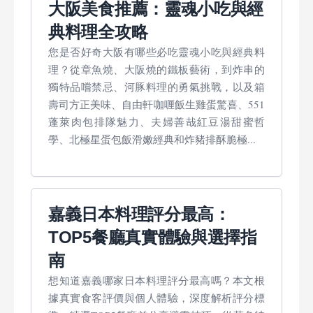
大阪美食推薦：靈魂小吃與經
典料理全攻略
您是否好奇大阪有哪些必吃靈魂小吃與經典料
理？從章魚燒、大阪燒的鐵板藝術，到炸串的
獨特品嚐禁忌、河豚料理的勇氣挑戰，以及箱
壽司方正美味、自由軒咖喱飯生雞蛋驚喜、551
蓬萊肉包排隊魅力、夫婦善哉紅豆湯甜蜜哲
學、北極星蛋包飯滑嫩經典和炸豬排酥脆極...
嘉義日本料理評分最高：
TOP5餐廳真實體驗與選擇指
南
想知道嘉義哪家日本料理評分最高嗎？本文根
據真實食客評價與個人體驗，深度解析評分標